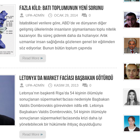
FAZLA KİLO: BATI TOPLUMUNUN YENİ SORUNU
UPA-ADMIN
OCAK 29, 2014
0
İstatistiksel verilere göre, ABD’de ve dünyanın diğer
gelişmiş ülkelerinde insanların şişmanlaması toplu nitelik
kazanıyor. Bu süreç giderek daha da hızlanıyor. Artık
uzmanlar insan sağlığında gözlenen genel bir eğilimden
söz ediyorlar. Bunun bütün toplum çapında
»
Read More
LETONYA’DA MARKET FACİASI BAŞBAKAN GÖTÜRDÜ
UPA-ADMIN
KASIM 28, 2013
0
Letonya’nın başkenti Riga’da 54 kişinin ölümüyle
sonuçlanan süpermarket faciası nedeniyle Başbakan
Valdis Dombrovskis görevinden istifa etti. Letonya
Başbakanı Valdis Dombrovskis, 54 kişinin ölümüyle
sonuçlanan süpermarket faciasında krizi daha iyi
yönetebilecek bir hükümete ihtiyaç duyulduğunu
»
Read More