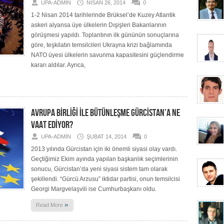
UPA-ADMIN
NISAN 26, 2014
0
1-2 Nisan 2014 tarihlerinde Brüksel’de Kuzey Atlantik
askeri alyansa üye ülkelerin Dışişleri Bakanlarının
görüşmesi yapıldı. Toplantının ilk gününün sonuçlarına
göre, teşkilatın temsilcileri Ukrayna krizi bağlamında
NATO üyesi ülkelerin savunma kapasitesini güçlendirme
kararı aldılar. Ayrıca,
AVRUPA BİRLİĞİ İLE BÜTÜNLEŞME GÜRCİSTAN’A NE
VAAT EDİYOR?
UPA-ADMIN
ŞUBAT 14, 2014
0
2013 yılında Gürcistan için iki önemli siyasi olay vardı.
Geçtiğimiz Ekim ayında yapılan başkanlık seçimlerinin
sonucu, Gürcistan’da yeni siyasi sistem tam olarak
şekillendi. “Gürcü Arzusu” iktidar partisi, onun temsilcisi
Georgi Margvelaşvili ise Cumhurbaşkanı oldu.
»
Read More