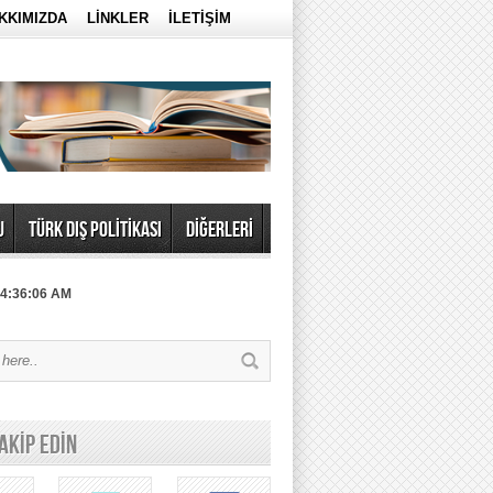
KKIMIZDA
LİNKLER
İLETİŞİM
U
TÜRK DIŞ POLİTİKASI
DİĞERLERİ
 4:36:06 AM
TAKİP EDİN