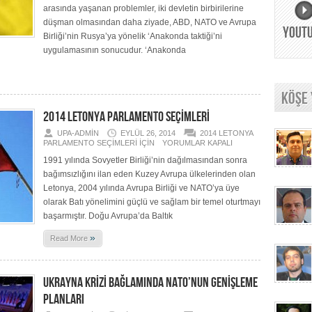
arasında yaşanan problemler, iki devletin birbirilerine
düşman olmasından daha ziyade, ABD, NATO ve Avrupa
YOUT
Birliği’nin Rusya’ya yönelik ‘Anakonda taktiği’ni
uygulamasının sonucudur. ‘Anakonda
KÖŞE
2014 LETONYA PARLAMENTO SEÇİMLERİ
UPA-ADMIN
EYLÜL 26, 2014
2014 LETONYA
PARLAMENTO SEÇİMLERİ IÇIN
YORUMLAR KAPALI
1991 yılında Sovyetler Birliği’nin dağılmasından sonra
bağımsızlığını ilan eden Kuzey Avrupa ülkelerinden olan
Letonya, 2004 yılında Avrupa Birliği ve NATO’ya üye
olarak Batı yönelimini güçlü ve sağlam bir temel oturtmayı
başarmıştır. Doğu Avrupa’da Baltık
»
Read More
UKRAYNA KRİZİ BAĞLAMINDA NATO’NUN GENİŞLEME
PLANLARI