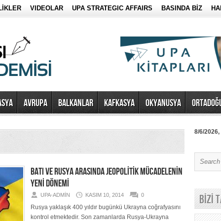
LİKLER
VIDEOLAR
UPA STRATEGIC AFFAIRS
BASINDA BİZ
HA
ASYA
AVRUPA
BALKANLAR
KAFKASYA
OKYANUSYA
ORTADOĞ
8/6/2026,
BATI VE RUSYA ARASINDA JEOPOLİTİK MÜCADELENİN
YENİ DÖNEMİ
UPA-ADMIN
KASIM 10, 2014
0
BİZİ 
Rusya yaklaşık 400 yıldır bugünkü Ukrayna coğrafyasını
kontrol etmektedir. Son zamanlarda Rusya-Ukrayna