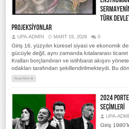
ENSTRÜMAN 
SERMAYENİN
TÜRK DEVLET
PROJEKSİYONLAR
UPA-ADMIN
MART 19, 2026
0
Giriş 16. yüzyılın küresel siyasi ve ekonomik de
gücüyle değil, aynı zamanda kıtalararası ticaret 
Kralları borçlandıran ve istihbarat akışını yöne
odakları tarafından şekillendirilmekteydi. Bu dö
»
Read More
2024 PORTE
SEÇİMLERİ
UPA-ADM
Giriş 1980’l