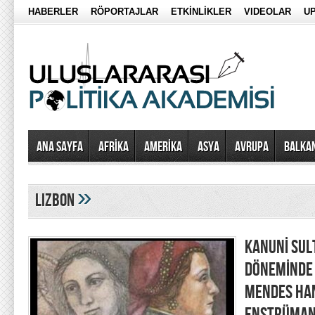
HABERLER
RÖPORTAJLAR
ETKİNLİKLER
VIDEOLAR
UP
Ana Sayfa
AFRİKA
AMERİKA
ASYA
AVRUPA
BALKA
»
lizbon
KANUNİ SU
DÖNEMİNDE 
MENDES HAN