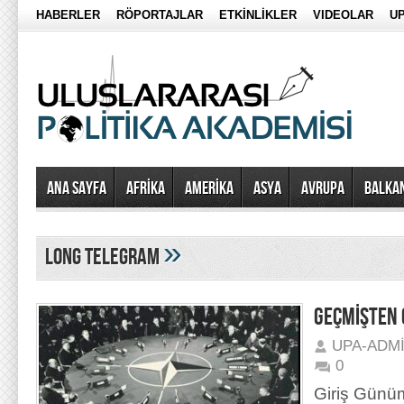
HABERLER
RÖPORTAJLAR
ETKİNLİKLER
VIDEOLAR
UP
Ana Sayfa
AFRİKA
AMERİKA
ASYA
AVRUPA
BALKA
»
Long Telegram
GEÇMİŞTEN
UPA-ADM
0
Giriş Günüm