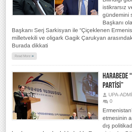
istikrarsız 
gündemini 
Başkanı ola
Başkanı Serj Sarkisyan ile “Çiçeklenen Ermenist
milletvekili ve oligark Gagik Çarukyan arasında
Burada dikkati
»
Read More
HARABEDE “
PARTİSİ”
UPA-ADM
0
Ermenistan’
etmesinin a
dış politika