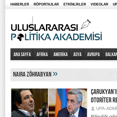
HABERLER
RÖPORTAJLAR
ETKİNLİKLER
VIDEOLAR
UP
Ana Sayfa
AFRİKA
AMERİKA
ASYA
AVRUPA
BALKA
»
Naira Zöhrabyan
ÇARUKYAN’IN
OTORİTER RE
UPA-ADM
Bilindiği gi