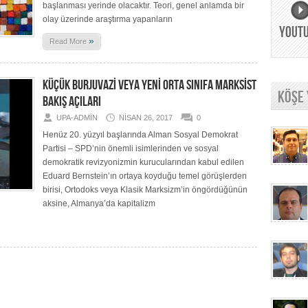
başlanması yerinde olacaktır. Teori, genel anlamda bir
olay üzerinde araştırma yapanların
YOUT
»
Read More
KÜÇÜK BURJUVAZİ VEYA YENİ ORTA SINIFA MARKSİST
KÖŞE
BAKIŞ AÇILARI
UPA-ADMIN
NISAN 26, 2017
0
Henüz 20. yüzyıl başlarında Alman Sosyal Demokrat
Partisi – SPD’nin önemli isimlerinden ve sosyal
demokratik revizyonizmin kurucularından kabul edilen
Eduard Bernstein’ın ortaya koyduğu temel görüşlerden
birisi, Ortodoks veya Klasik Marksizm’in öngördüğünün
aksine, Almanya’da kapitalizm