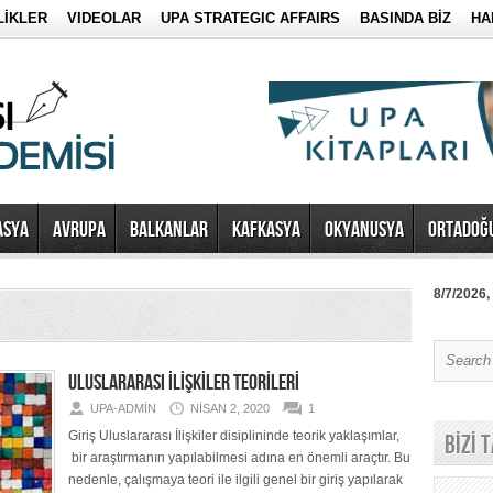
LİKLER
VIDEOLAR
UPA STRATEGIC AFFAIRS
BASINDA BİZ
HA
ASYA
AVRUPA
BALKANLAR
KAFKASYA
OKYANUSYA
ORTADOĞ
8/7/2026,
ULUSLARARASI İLİŞKİLER TEORİLERİ
UPA-ADMIN
NISAN 2, 2020
1
Giriş Uluslararası İlişkiler disiplininde teorik yaklaşımlar,
BİZİ 
bir araştırmanın yapılabilmesi adına en önemli araçtır. Bu
nedenle, çalışmaya teori ile ilgili genel bir giriş yapılarak