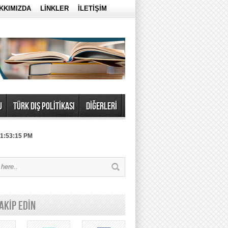
KKIMIZDA
LİNKLER
İLETİŞİM
U
TÜRK DIŞ POLİTİKASI
DİĞERLERİ
 1:53:15 PM
TAKİP EDİN