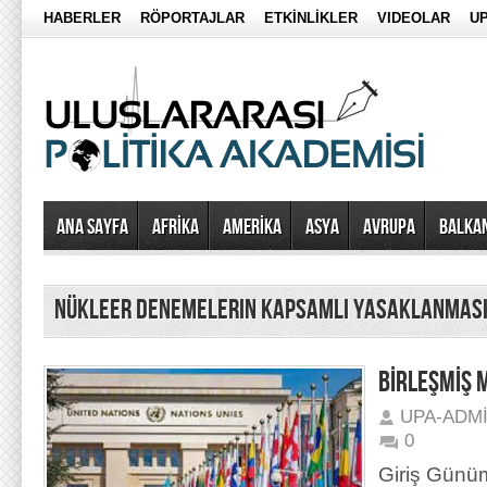
HABERLER
RÖPORTAJLAR
ETKİNLİKLER
VIDEOLAR
UP
Ana Sayfa
AFRİKA
AMERİKA
ASYA
AVRUPA
BALKA
Nükleer Denemelerin Kapsamlı Yasaklanması
BİRLEŞMİŞ 
UPA-ADM
0
Giriş Günü