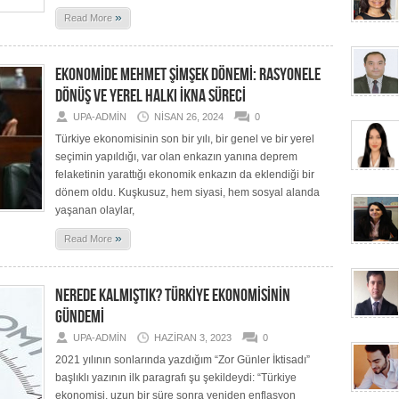
»
Read More
EKONOMİDE MEHMET ŞİMŞEK DÖNEMİ: RASYONELE
DÖNÜŞ VE YEREL HALKI İKNA SÜRECİ
UPA-ADMIN
NISAN 26, 2024
0
Türkiye ekonomisinin son bir yılı, bir genel ve bir yerel
seçimin yapıldığı, var olan enkazın yanına deprem
felaketinin yarattığı ekonomik enkazın da eklendiği bir
dönem oldu. Kuşkusuz, hem siyasi, hem sosyal alanda
yaşanan olaylar,
»
Read More
NEREDE KALMIŞTIK? TÜRKİYE EKONOMİSİNİN
GÜNDEMİ
UPA-ADMIN
HAZIRAN 3, 2023
0
2021 yılının sonlarında yazdığım “Zor Günler İktisadı”
başlıklı yazının ilk paragrafı şu şekildeydi: “Türkiye
ekonomisi, uzun bir süre sonra yeniden enflasyon