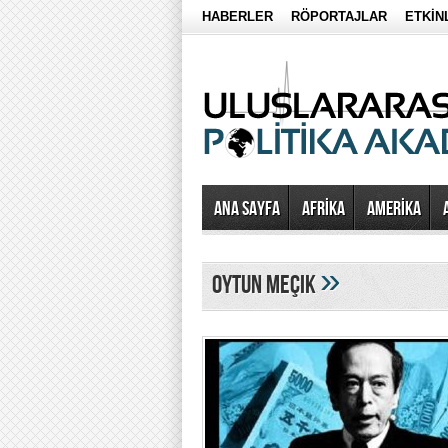
HABERLER
RÖPORTAJLAR
ETKİN
Ana Sayfa
AFRİKA
AMERİKA
»
oytun meçik