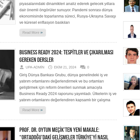
piyasalarındaki dinamikleri analiz ederek gelecek yıllara
dair önemli öngörüler sunuyor. Pandemi sonrası dünya
ekonomisinde toparlanma süreci, Rusya-Ukrayna Savaşı
ve küresel enflasyon baskıları
»
Read More
BUSINESS READY 2024: TESPİTLER VE ÇIKARILMASI
GEREKEN DERSLER
UPA-ADMIN
EKIM 21, 2024
0
Giriş Dünya Bankası Grubu, dünya genelindeki iş ve
yatırım ortamlarını değerlendirmek ve bu ortamları
geliştirmek için reform önerileri sunmak amacıyla
Business Ready 2024 raporunu yayımladı. Ülkelerin iş ve
yatırım ortamlarını değerlendiren kapsamlı bir çalışma
»
Read More
PROF. DR. OYTUN MEÇİK’TEN YENİ MAKALE:
“ORTADOĞU’DAKİ GELİŞMELER TÜRKİYE’Yİ NASIL