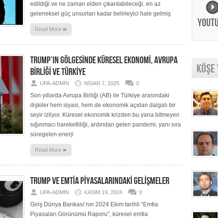
edildiği ve ne zaman elden çıkarılabileceği, en az
geleneksel güç unsurları kadar belirleyici hale gelmiş
YOUT
»
Read More
TRUMP’IN GÖLGESİNDE KÜRESEL EKONOMİ, AVRUPA
KÖŞE
BİRLİĞİ VE TÜRKİYE
UPA-ADMIN
NISAN 7, 2025
0
Son yıllarda Avrupa Birliği (AB) ile Türkiye arasındaki
ilişkiler hem siyasi, hem de ekonomik açıdan dalgalı bir
seyir izliyor. Küresel ekonomik krizden bu yana bitmeyen
sığınmacı hareketliliği, ardından gelen pandemi, yanı sıra
süregelen enerji
»
Read More
TRUMP VE EMTİA PİYASALARINDAKİ GELİŞMELER
UPA-ADMIN
KASIM 19, 2024
0
Giriş Dünya Bankası’nın 2024 Ekim tarihli “Emtia
Piyasaları Görünümü Raporu”, küresel emtia