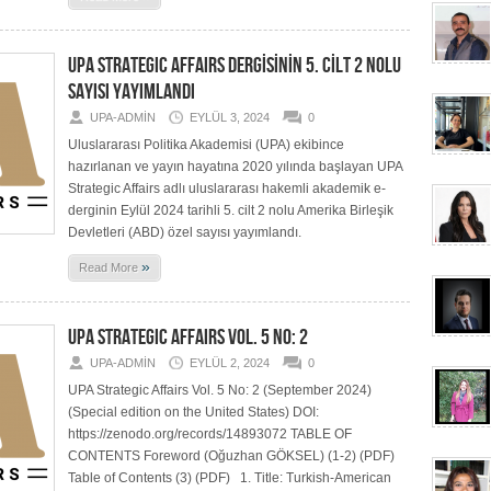
UPA STRATEGIC AFFAIRS DERGİSİNİN 5. CİLT 2 NOLU
SAYISI YAYIMLANDI
UPA-ADMIN
EYLÜL 3, 2024
0
Uluslararası Politika Akademisi (UPA) ekibince
hazırlanan ve yayın hayatına 2020 yılında başlayan UPA
Strategic Affairs adlı uluslararası hakemli akademik e-
derginin Eylül 2024 tarihli 5. cilt 2 nolu Amerika Birleşik
Devletleri (ABD) özel sayısı yayımlandı.
»
Read More
UPA STRATEGIC AFFAIRS VOL. 5 NO: 2
UPA-ADMIN
EYLÜL 2, 2024
0
UPA Strategic Affairs Vol. 5 No: 2 (September 2024)
(Special edition on the United States) DOI:
https://zenodo.org/records/14893072 TABLE OF
CONTENTS Foreword (Oğuzhan GÖKSEL) (1-2) (PDF)
Table of Contents (3) (PDF) 1. Title: Turkish-American