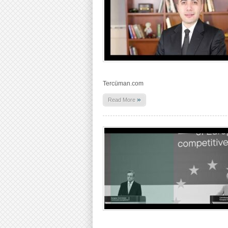
Tercüman.com
»
Read More