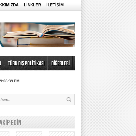
KKIMIZDA
LİNKLER
İLETİŞİM
U
TÜRK DIŞ POLİTİKASI
DİĞERLERİ
 9:08:39 PM
TAKİP EDİN