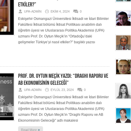
ETKİLER?”
UPA-ADMIN
EKIM 4, 2024
0
Eskişehir Osmangazi Üniversitesi İktisadi ve İdari Bilimler
Fakültesi İktisat bölümü İktisat Politikası anabilim dalı
öğretim üyesi ve Uluslararası Politika Akademisi (UPA)
uzmanı Prof. Dr. Oytun Meçik’in “Ortadoğu’daki
gelişmeler Türkiye’yi nasıl etkiler?” başlıklı yazısı
PROF. DR. OYTUN MEÇİK YAZDI: “DRAGHI RAPORU VE
AB EKONOMİSİNİN GELECEĞİ”
UPA-ADMIN
EYLÜL 23, 2024
0
Eskişehir Osmangazi Üniversitesi İktisadi ve İdari Bilimler
Fakültesi İktisat bölümü İktisat Politikası anabilim dalı
öğretim üyesi ve Uluslararası Politika Akademisi (UPA)
uzmanı Prof. Dr. Oytun Meçik’in “Draghi Raporu ve AB
Ekonomisinin Geleceği” adlı makalesi
»
Read More