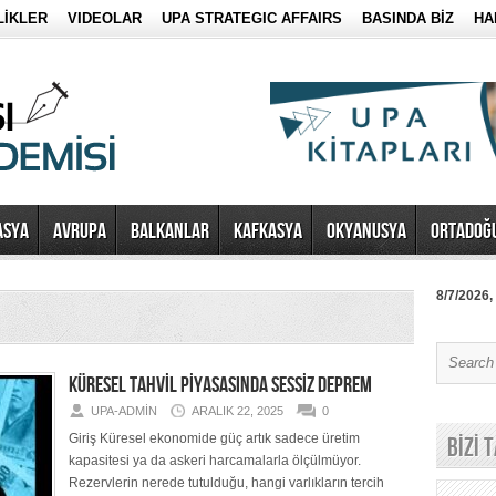
LİKLER
VIDEOLAR
UPA STRATEGIC AFFAIRS
BASINDA BİZ
HA
ASYA
AVRUPA
BALKANLAR
KAFKASYA
OKYANUSYA
ORTADOĞ
8/7/2026,
KÜRESEL TAHVİL PİYASASINDA SESSİZ DEPREM
UPA-ADMIN
ARALIK 22, 2025
0
Giriş Küresel ekonomide güç artık sadece üretim
BİZİ 
kapasitesi ya da askeri harcamalarla ölçülmüyor.
Rezervlerin nerede tutulduğu, hangi varlıkların tercih