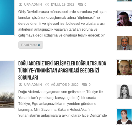
UPA-ADMIN
EYLÜL 19, 2022
0
Giriş Devletlerarası münasebetlerde sorunlara yol açan
konuları çözüme kavuşturmak adına “diplomasi” ne
derece önemli ve işlevsel ise, bölgesel ve uluslararası
aktörlerin anlaşmazlık yaşayan tarafları soruna ve
çatışmaya değil uzlaşma ve diyaloga teşvik edecek bir
»
Read More
DOĞU AKDENİZ’DEKİ GELİŞMELER DOĞRULTUSUNDA
TÜRKİYE-YUNANİSTAN ARASINDAKİ EGE DENİZİ
SORUNLARI
UPA-ADMIN
AĞUSTOS 9, 2020
0
Doğu Akdeniz’de yaşanan son gelişmeler, Türkiye ile
Yunanistan’ı yine karşı karşıya getirdiği bir sırada,
Türkiye, Ege anlaşmazlıklarını yeniden gündeme
taşımıştır. Milli Savunma Bakanı Hulusi Akar’ın,
Yunanistan’ın anlaşmalara aykırı olarak Ege Denizi’nde