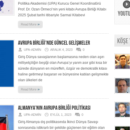
Politika Akademisi (UPA) Kurucu Genel Koordinatörü
Prof. Dr. Ozan Örmeci’nin yeni kitabı Avrupa Birliği Kitabı
YOUT
2025 Şubat tarihi itibariyle Sarmal Kitabevi
»
Read More
KÖŞE
AVRUPA BİRLİĞİ’NDE GÜNCEL GELİŞMELER
UPA-ADMIN
ARALIK 4, 2023
0
Giriş Dünya savaşlarının başlamasına neden olan aşırı
milliyetçiliğin beşiği olan Avrupa’yı yarım asır gibi kısa bir
sürede dünyanın en müreffeh, özgür ve demokratik kıtası
haline getirmeyi başaran ve bünyesine katılan gelişmekte
olan ülkeleri de
»
Read More
ALMANYA’NIN AVRUPA BİRLİĞİ POLİTİKASI
UPA-ADMIN
EYLÜL 1, 2023
0
Giriş Almanya dış politikasında İkinci Dünya Savaşı
sonrasında istikrarlı bir şekilde güçlenen bir eğilim olan