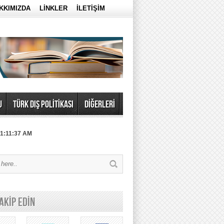
KKIMIZDA
LİNKLER
İLETİŞİM
U
TÜRK DIŞ POLİTİKASI
DİĞERLERİ
 1:11:37 AM
TAKİP EDİN