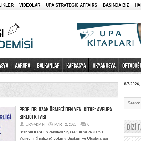
LİKLER
VIDEOLAR
UPA STRATEGIC AFFAIRS
BASINDA BİZ
HA
ASYA
AVRUPA
BALKANLAR
KAFKASYA
OKYANUSYA
ORTADOĞ
8/7/2026,
PROF. DR. OZAN ÖRMECİ’DEN YENİ KİTAP: AVRUPA
BİRLİĞİ KİTABI
UPA-ADMIN
MART 2, 2025
0
BİZİ 
İstanbul Kent Üniversitesi Siyaset Bilimi ve Kamu
Yönetimi (İngilizce) Bölümü Başkanı ve Uluslararası