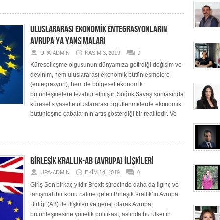
ULUSLARARASI EKONOMİK ENTEGRASYONLARIN
AVRUPA’YA YANSIMALARI
UPA-ADMIN
KASIM 3, 2019
0
Küreselleşme olgusunun dünyamıza getirdiği değişim ve
devinim, hem uluslararası ekonomik bütünleşmelere
(entegrasyon), hem de bölgesel ekonomik
bütünleşmelere tezahür etmiştir. Soğuk Savaş sonrasında
küresel siyasette uluslararası örgütlenmelerde ekonomik
bütünleşme çabalarının artış gösterdiği bir realitedir. Ve
BİRLEŞİK KRALLIK-AB (AVRUPA) İLİŞKİLERİ
UPA-ADMIN
EKIM 14, 2019
0
Giriş Son birkaç yıldır Brexit sürecinde daha da ilginç ve
tartışmalı bir konu haline gelen Birleşik Krallık’ın Avrupa
Birliği (AB) ile ilişkileri ve genel olarak Avrupa
bütünleşmesine yönelik politikası, aslında bu ülkenin