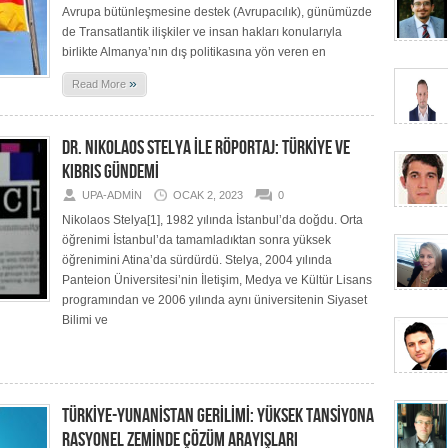
Avrupa bütünleşmesine destek (Avrupacılık), günümüzde
de Transatlantik ilişkiler ve insan hakları konularıyla
birlikte Almanya’nın dış politikasına yön veren en
»
Read More
DR. NIKOLAOS STELYA İLE RÖPORTAJ: TÜRKİYE VE
KIBRIS GÜNDEMİ
UPA-ADMIN
OCAK 2, 2023
0
Nikolaos Stelya[1], 1982 yılında İstanbul’da doğdu. Orta
öğrenimi İstanbul’da tamamladıktan sonra yüksek
öğrenimini Atina’da sürdürdü. Stelya, 2004 yılında
Panteion Üniversitesi’nin İletişim, Medya ve Kültür Lisans
programından ve 2006 yılında aynı üniversitenin Siyaset
Bilimi ve
TÜRKİYE-YUNANİSTAN GERİLİMİ: YÜKSEK TANSİYONA
RASYONEL ZEMİNDE ÇÖZÜM ARAYIŞLARI