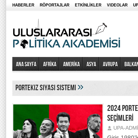
HABERLER
RÖPORTAJLAR
ETKİNLİKLER
VIDEOLAR
UP
Ana Sayfa
AFRİKA
AMERİKA
ASYA
AVRUPA
BALKA
»
portekiz siyasi sistemi
2024 PORTE
SEÇİMLERİ
UPA-ADM
Giriş 1980’l