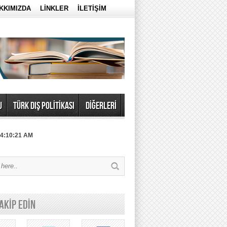
KKIMIZDA
LİNKLER
İLETİŞİM
U
TÜRK DIŞ POLİTİKASI
DİĞERLERİ
 4:10:21 AM
TAKİP EDİN