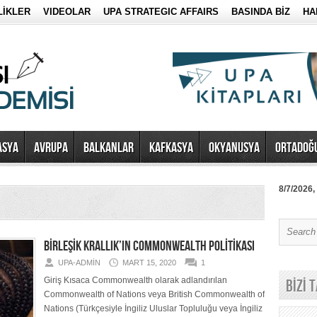
LİKLER
VIDEOLAR
UPA STRATEGIC AFFAIRS
BASINDA BİZ
HA
ASYA
AVRUPA
BALKANLAR
KAFKASYA
OKYANUSYA
ORTADOĞ
8/7/2026,
BİRLEŞİK KRALLIK’IN COMMONWEALTH POLİTİKASI
UPA-ADMIN
MART 15, 2020
1
Giriş Kısaca Commonwealth olarak adlandırılan
BİZİ 
Commonwealth of Nations veya British Commonwealth of
Nations (Türkçesiyle İngiliz Uluslar Topluluğu veya İngiliz