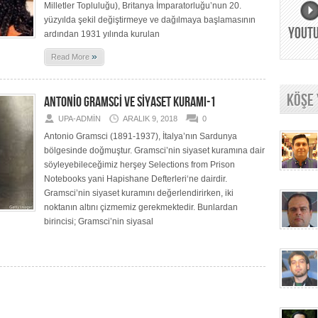
Milletler Topluluğu), Britanya İmparatorluğu’nun 20.
yüzyılda şekil değiştirmeye ve dağılmaya başlamasının
YOUT
ardından 1931 yılında kurulan
»
Read More
KÖŞE
ANTONİO GRAMSCİ VE SİYASET KURAMI-1
UPA-ADMIN
ARALIK 9, 2018
0
Antonio Gramsci (1891-1937), İtalya’nın Sardunya
bölgesinde doğmuştur. Gramsci’nin siyaset kuramına dair
söyleyebileceğimiz herşey Selections from Prison
Notebooks yani Hapishane Defterleri‘ne dairdir.
Gramsci’nin siyaset kuramını değerlendirirken, iki
noktanın altını çizmemiz gerekmektedir. Bunlardan
birincisi; Gramsci’nin siyasal