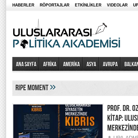
HABERLER
RÖPORTAJLAR
ETKİNLİKLER
VIDEOLAR
UP
Ana Sayfa
AFRİKA
AMERİKA
ASYA
AVRUPA
BALKA
»
ripe moment
PROF. DR. O
KİTAP: ULU
MERKEZİNDE
UPA-ADM