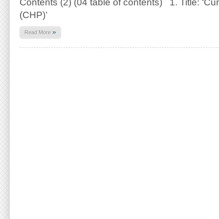
Contents (2) (04 table of contents) 1. Title: ‘Cu
(CHP)’
»
Read More