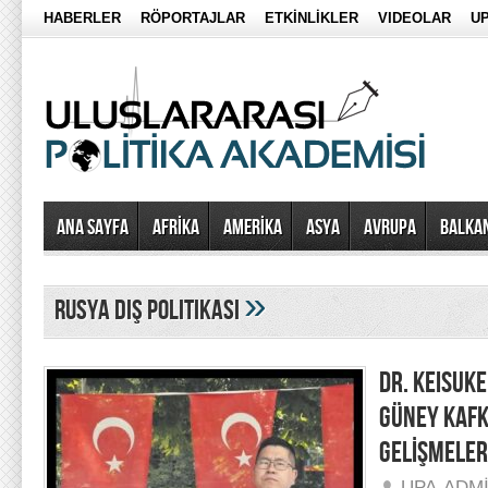
HABERLER
RÖPORTAJLAR
ETKİNLİKLER
VIDEOLAR
UP
Ana Sayfa
AFRİKA
AMERİKA
ASYA
AVRUPA
BALKA
»
rusya dış politikası
DR. KEISUK
GÜNEY KAFK
GELİŞMELER
UPA-ADM