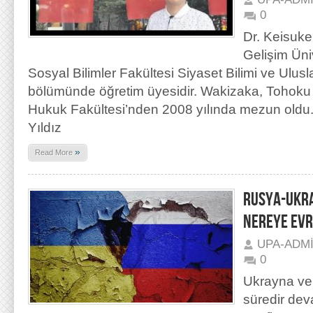
0
Dr. Keisuke
Gelişim Üniv
Sosyal Bilimler Fakültesi Siyaset Bilimi ve Uluslar
bölümünde öğretim üyesidir. Wakizaka, Tohoku 
Hukuk Fakültesi’nden 2008 yılında mezun oldu. 
Yıldız
»
Read More
RUSYA-UKRA
NEREYE EVR
UPA-ADM
0
Ukrayna ve
süredir de