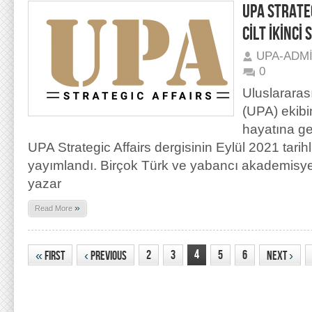
UPA STRATEG
CİLT İKİNCİ
UPA-ADM
0
Uluslararas
(UPA) ekibi
hayatına ge
UPA Strategic Affairs dergisinin Eylül 2021 tarihli
yayımlandı. Birçok Türk ve yabancı akademisye
yazar
»
Read More
4
2
3
5
6
«
First
‹
Previous
Next
›