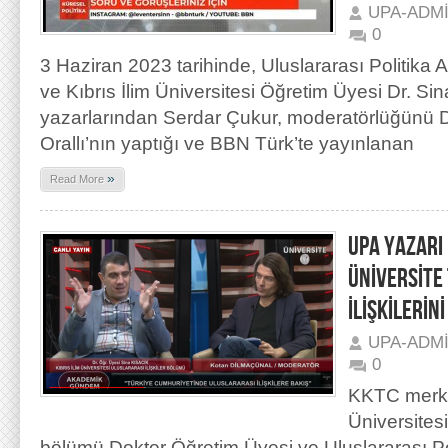
UPA-ADM
0
3 Haziran 2023 tarihinde, Uluslararası Politika
ve Kıbrıs İlim Üniversitesi Öğretim Üyesi Dr. Si
yazarlarından Serdar Çukur, moderatörlüğünü D
Orallı’nın yaptığı ve BBN Türk’te yayınlanan
»
Read More
UPA YAZARI 
ÜNİVERSİTE
İLİŞKİLERİN
UPA-ADM
0
KKTC merkez
Üniversitesi
bölümü Doktor Öğretim Üyesi ve Uluslararası P