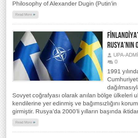
Philosophy of Alexander Dugin (Putin’in
»
Read More
FİNLANDİYA’
RUSYA’NIN 
UPA-ADM
0
1991 yılınd
Cumhuriyetl
dağılmasıyl
Sovyet coğrafyası olarak anılan bölge ülkeleri u
kendilerine yer edinmiş ve bağımsızlığını koru
girmiştir. Rusya’da 2000’li yılların başında iktid
»
Read More