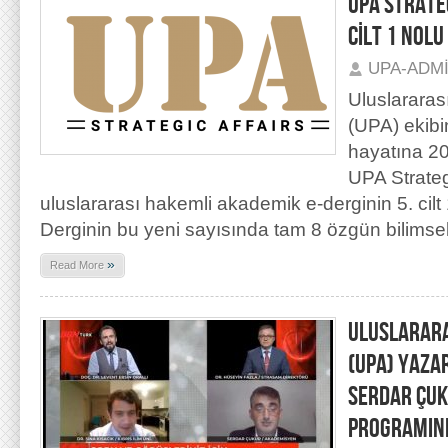
UPA STRATEG
CİLT 1 NOLU
UPA-ADM
Uluslararas
(UPA) ekibi
hayatına 20
UPA Strategi
uluslararası hakemli akademik e-derginin 5. cilt
Derginin bu yeni sayısında tam 8 özgün bilimse
»
Read More
ULUSLARARA
(UPA) YAZAR
SERDAR ÇUK
PROGRAMIN