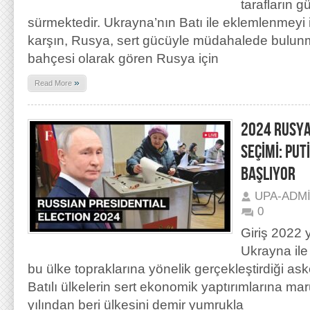
tarafların g
sürmektedir. Ukrayna’nın Batı ile eklemlenmeyi i
karşın, Rusya, sert gücüyle müdahalede bulunm
bahçesi olarak gören Rusya için
»
Read More
2024 RUSYA
SEÇİMİ: PUT
BAŞLIYOR
UPA-ADM
0
Giriş 2022 
Ukrayna ile
bu ülke topraklarına yönelik gerçekleştirdiği a
Batılı ülkelerin sert ekonomik yaptırımlarına m
yılından beri ülkesini demir yumrukla