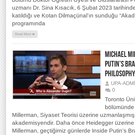
uzmanı Dr. Sina Kısacık, 6 Şubat 2023 tarihinde
katıldığı ve Kotan Dilmaçünal’ın sunduğu “Ak
programında
»
Read More
MICHAEL MI
PUTIN’S BRA
PHILOSOPHY
UPA-ADM
0
Toronto Üniv
bölümünde 
Millerman, Siyaset Teorisi üzerine uzmanlaşmış
akademisyendir. Daha önce Heidegger üzerine
Millerman, geçtiğimiz günlerde Inside Putin’s Bra