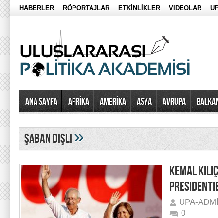
HABERLER
RÖPORTAJLAR
ETKİNLİKLER
VIDEOLAR
UP
Ana Sayfa
AFRİKA
AMERİKA
ASYA
AVRUPA
BALKA
»
şaban dişli
KEMAL KILI
PRESIDENTIE
UPA-ADM
0