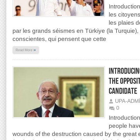
Introduction
les citoyen
les plaies 
par les grands séismes en Türkiye (la Turquie)
conscientes, qui pensent que cette
»
Read More
INTRODUCIN
THE OPPOSI
CANDIDATE
UPA-ADM
0
Introduction
people have
wounds of the destruction caused by the great 