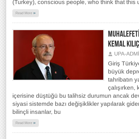
(Turkey), conscious people, who think that this u
»
Read More
MUHALEFET
KEMAL KILI
UPA-ADM
Giriş Türkiy
büyük depre
tahribatın 
çalışırken,
içerisine düştüğü bu talihsiz durumun ancak d
siyasi sistemde bazı değişiklikler yapılarak gid
bilinçli insanlar, bu
»
Read More