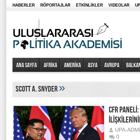
HABERLER
RÖPORTAJLAR
ETKİNLİKLER
VIDEOLAR
UP
Ana Sayfa
AFRİKA
AMERİKA
ASYA
AVRUPA
BALKA
»
Scott A. Snyder
CFR PANELİ
İLİŞKİLERİN
UPA-ADM
0