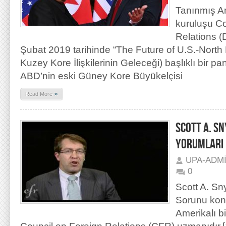
Tanınmış A
kuruluşu Co
Relations (D
Şubat 2019 tarihinde “The Future of U.S.-North
Kuzey Kore İlişkilerinin Geleceği) başlıklı bir pa
ABD’nin eski Güney Kore Büyükelçisi
»
Read More
SCOTT A. S
YORUMLARI
UPA-ADM
0
Scott A. Sn
Sorunu ko
Amerikalı b