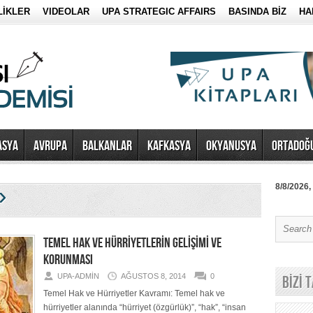
LİKLER
VIDEOLAR
UPA STRATEGIC AFFAIRS
BASINDA BİZ
HA
ASYA
AVRUPA
BALKANLAR
KAFKASYA
OKYANUSYA
ORTADOĞ
»
8/8/2026,
TEMEL HAK VE HÜRRİYETLERİN GELİŞİMİ VE
KORUNMASI
UPA-ADMIN
AĞUSTOS 8, 2014
0
BİZİ 
Temel Hak ve Hürriyetler Kavramı: Temel hak ve
hürriyetler alanında “hürriyet (özgürlük)”, “hak”, “insan