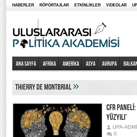
HABERLER
RÖPORTAJLAR
ETKİNLİKLER
VIDEOLAR
UP
Ana Sayfa
AFRİKA
AMERİKA
ASYA
AVRUPA
BALKA
»
Thierry de Montbrial
CFR PANELİ
YÜZYILI’
UPA-ADM
0