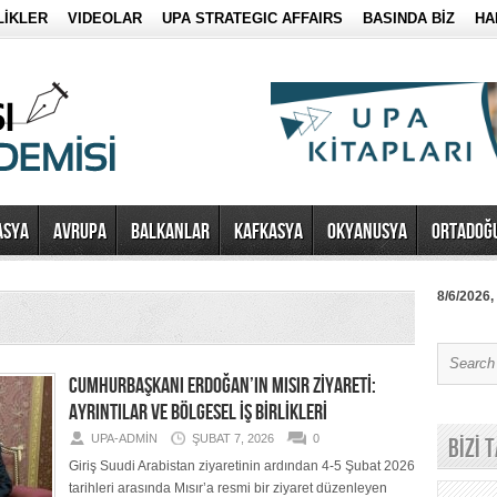
LİKLER
VIDEOLAR
UPA STRATEGIC AFFAIRS
BASINDA BİZ
HA
ASYA
AVRUPA
BALKANLAR
KAFKASYA
OKYANUSYA
ORTADOĞ
8/6/2026,
CUMHURBAŞKANI ERDOĞAN’IN MISIR ZİYARETİ:
AYRINTILAR VE BÖLGESEL İŞ BİRLİKLERİ
UPA-ADMIN
ŞUBAT 7, 2026
0
BİZİ 
Giriş Suudi Arabistan ziyaretinin ardından 4-5 Şubat 2026
tarihleri arasında Mısır’a resmi bir ziyaret düzenleyen