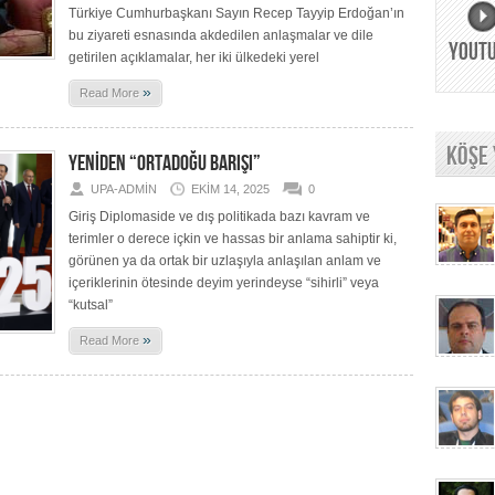
Türkiye Cumhurbaşkanı Sayın Recep Tayyip Erdoğan’ın
bu ziyareti esnasında akdedilen anlaşmalar ve dile
YOUT
getirilen açıklamalar, her iki ülkedeki yerel
»
Read More
KÖŞE
YENİDEN “ORTADOĞU BARIŞI”
UPA-ADMIN
EKIM 14, 2025
0
Giriş Diplomaside ve dış politikada bazı kavram ve
terimler o derece içkin ve hassas bir anlama sahiptir ki,
görünen ya da ortak bir uzlaşıyla anlaşılan anlam ve
içeriklerinin ötesinde deyim yerindeyse “sihirli” veya
“kutsal”
»
Read More