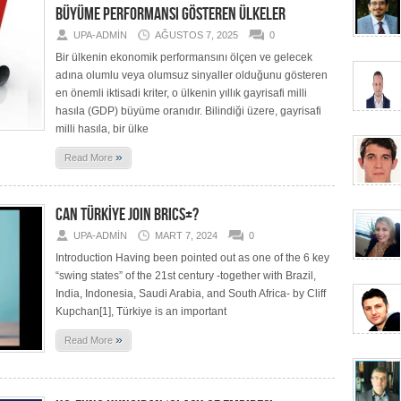
BÜYÜME PERFORMANSI GÖSTEREN ÜLKELER
UPA-ADMIN
AĞUSTOS 7, 2025
0
Bir ülkenin ekonomik performansını ölçen ve gelecek
adına olumlu veya olumsuz sinyaller olduğunu gösteren
en önemli iktisadi kriter, o ülkenin yıllık gayrisafi milli
hasıla (GDP) büyüme oranıdır. Bilindiği üzere, gayrisafi
milli hasıla, bir ülke
»
Read More
CAN TÜRKİYE JOIN BRICS+?
UPA-ADMIN
MART 7, 2024
0
Introduction Having been pointed out as one of the 6 key
“swing states” of the 21st century -together with Brazil,
India, Indonesia, Saudi Arabia, and South Africa- by Cliff
Kupchan[1], Türkiye is an important
»
Read More