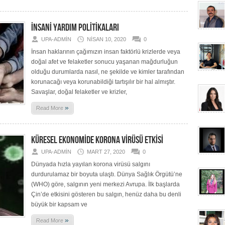
İNSANİ YARDIM POLİTİKALARI
UPA-ADMIN
NISAN 10, 2020
0
İnsan haklarının çağımızın insan faktörlü krizlerde veya
doğal afet ve felaketler sonucu yaşanan mağdurluğun
olduğu durumlarda nasıl, ne şekilde ve kimler tarafından
korunacağı veya korunabildiği tartışılır bir hal almıştır.
Savaşlar, doğal felaketler ve krizler,
»
Read More
KÜRESEL EKONOMİDE KORONA VİRÜSÜ ETKİSİ
UPA-ADMIN
MART 27, 2020
0
Dünyada hızla yayılan korona virüsü salgını
durdurulamaz bir boyuta ulaştı. Dünya Sağlık Örgütü’ne
(WHO) göre, salgının yeni merkezi Avrupa. İlk başlarda
Çin’de etkisini gösteren bu salgın, henüz daha bu denli
büyük bir kapsam ve
»
Read More