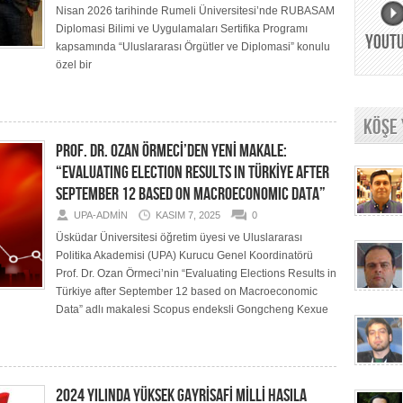
Nisan 2026 tarihinde Rumeli Üniversitesi’nde RUBASAM
Diplomasi Bilimi ve Uygulamaları Sertifika Programı
YOUT
kapsamında “Uluslararası Örgütler ve Diplomasi” konulu
özel bir
KÖŞE
PROF. DR. OZAN ÖRMECİ’DEN YENİ MAKALE:
“EVALUATING ELECTION RESULTS IN TÜRKİYE AFTER
SEPTEMBER 12 BASED ON MACROECONOMIC DATA”
UPA-ADMIN
KASIM 7, 2025
0
Üsküdar Üniversitesi öğretim üyesi ve Uluslararası
Politika Akademisi (UPA) Kurucu Genel Koordinatörü
Prof. Dr. Ozan Örmeci’nin “Evaluating Elections Results in
Türkiye after September 12 based on Macroeconomic
Data” adlı makalesi Scopus endeksli Gongcheng Kexue
2024 YILINDA YÜKSEK GAYRİSAFİ MİLLİ HASILA