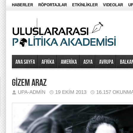
HABERLER
RÖPORTAJLAR
ETKİNLİKLER
VIDEOLAR
UP
Ana Sayfa
AFRİKA
AMERİKA
ASYA
AVRUPA
BALKA
GİZEM ARAZ
UPA-ADMIN
19 EKIM 2013
16.157 OKUNM