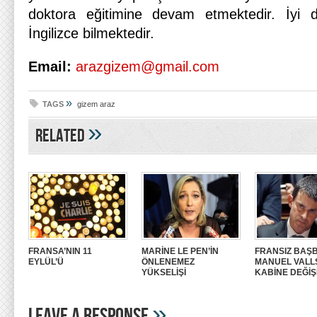
doktora eğitimine devam etmektedir. İyi 
İngilizce bilmektedir.
Email:
arazgizem@gmail.com
»
TAGS
gizem araz
»
Related
FRANSA’NIN 11
MARİNE LE PEN’İN
FRANSIZ BAŞ
EYLÜL’Ü
ÖNLENEMEZ
MANUEL VALLS
YÜKSELİŞİ
KABİNE DEĞİŞİ
»
Leave A Response