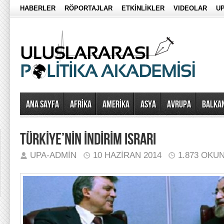
HABERLER
RÖPORTAJLAR
ETKİNLİKLER
VIDEOLAR
UP
Ana Sayfa
AFRİKA
AMERİKA
ASYA
AVRUPA
BALKA
TÜRKİYE’NİN İNDİRİM ISRARI
UPA-ADMIN
10 HAZIRAN 2014
1.873 OKU