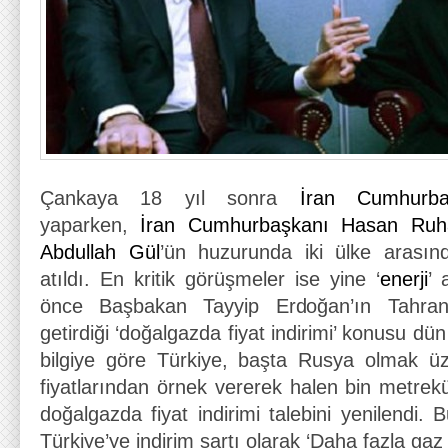
Çankaya 18 yıl sonra
İran Cumhurba
yaparken,
İran Cumhurbaşkanı
Hasan Ruh
Abdullah Gül
’ün huzurunda iki ülke arası
atıldı. En kritik görüşmeler ise yine ‘
enerji
’ 
önce Başbakan Tayyip Erdoğan’ın Tahran
getirdiği ‘doğalgazda fiyat indirimi’ konusu d
bilgiye göre Türkiye, başta Rusya olmak üz
fiyatlarından örnek vererek halen bin metrek
doğalgazda fiyat indirimi talebini yenilendi. B
Türkiye’ye indirim şartı olarak ‘Daha fazla gaz a