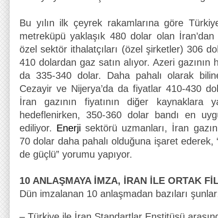
Bu yılın ilk çeyrek rakamlarına göre Türki
metreküpü yaklaşık 480 dolar olan İran’dan 
özel sektör ithalatçıları (özel şirketler) 306
410 dolardan gaz satın alıyor. Azeri gazının 
da 335-340 dolar. Daha pahalı olarak bil
Cezayir ve Nijerya’da da fiyatlar 410-430 do
İran gazının fiyatının diğer kaynaklara 
hedeflenirken, 350-360 dolar bandı en uygu
ediliyor.
Enerji
sektörü uzmanları, İran gazın
70 dolar daha pahalı olduğuna işaret ederek, “
de güçlü” yorumu yapıyor.
10 ANLAŞMAYA İMZA, İRAN İLE ORTAK Fİ
Dün imzalanan 10 anlaşmadan bazıları şunla
– Türkiye ile İran Standartlar Enstitüsü arasınd