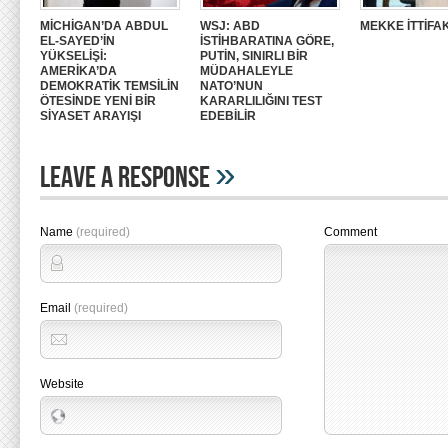
MİCHİGAN’DA ABDUL
WSJ: ABD
MEKKE İTTİFAK
EL-SAYED’İN
İSTİHBARATINA GÖRE,
YÜKSELİŞİ:
PUTİN, SINIRLI BİR
AMERİKA’DA
MÜDAHALEYLE
DEMOKRATİK TEMSİLİN
NATO’NUN
ÖTESİNDE YENİ BİR
KARARLILIĞINI TEST
SİYASET ARAYIŞI
EDEBİLİR
»
Leave A Response
Name
(required)
Comment
Email
(required)
Website