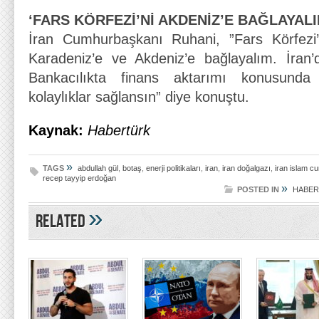
‘FARS KÖRFEZİ’Nİ AKDENİZ’E BAĞLAYALI
İran Cumhurbaşkanı Ruhani, ”Fars Körfezi
Karadeniz’e ve Akdeniz’e bağlayalım. İran’
Bankacılıkta finans aktarımı konusunda
kolaylıklar sağlansın” diye konuştu.
Kaynak:
Habertürk
»
TAGS
abdullah gül
,
botaş
,
enerji politikaları
,
iran
,
iran doğalgazı
,
iran islam c
recep tayyip erdoğan
»
POSTED IN
HABER
»
Related