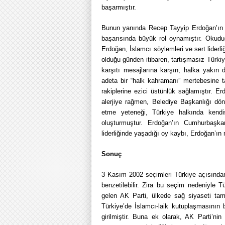
başarmıştır.
Bunun yanında Recep Tayyip Erdoğan’ın ö
başarısında büyük rol oynamıştır. Okuduğ
Erdoğan, İslamcı söylemleri ve sert liderl
olduğu günden itibaren, tartışmasız Türkiy
karşıtı mesajlarına karşın, halka yakın 
adeta bir “halk kahramanı” mertebesine t
rakiplerine ezici üstünlük sağlamıştır. Er
alerjiye rağmen, Belediye Başkanlığı dönem
etme yeteneği, Türkiye halkında kendi
oluşturmuştur. Erdoğan’ın Cumhurbaşk
liderliğinde yaşadığı oy kaybı, Erdoğan’ın 
Sonuç
3 Kasım 2002 seçimleri Türkiye açısında
benzetilebilir. Zira bu seçim nedeniyle 
gelen AK Parti, ülkede sağ siyaseti tam
Türkiye’de İslamcı-laik kutuplaşmasının 
girilmiştir. Buna ek olarak, AK Parti’ni