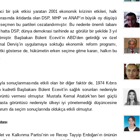
ci bir şok etkisi yaratan 2001 ekonomik krizinin etkileri, halk
 sırasında iktidarda olan DSP, MHP ve ANAP’ın büyük oy düşüşü
seçmen bu partileri cezalandırmıştır. Bu nedenle önemli tabanı
 hatta DSP, dünya demokrasi tarihinde az görülür bir şekilde 3 yıl
miştir. Başbakan Bülent Ecevit’in ABD’den getirdiği ve özel
mal Derviş’in uygulamaya soktuğu ekonomik reform programı,
r etki gösterse de, hükümetin erken seçime gitme kararı, halkın bu
.
oyla sonuçlanmasında etkili olan bir diğer faktör de, 1974 Kıbrıs
 kudretli Başbakanı Bülent Ecevit’in sağlık sorunları nedeniyle
rüntü vermesi olmuştur. Mustafa Kemal Atatürk’ten beri güçlü
 hasta görüntüsü nedeniyle ülkeyi iyi yönetemediği düşüncesine
rum da seçim sonuçlarında oldukça etkili olmuştur.
tası
et ve Kalkınma Partisi’nin ve Recep Tayyip Erdoğan’ın önünün