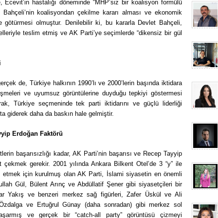
de, Ecevit’in hastalığı döneminde “MHP’siz bir koalisyon formülü
et Bahçeli’nin koalisyondan çekilme kararı alması ve ekonomik
e götürmesi olmuştur. Denilebilir ki, bu kararla Devlet Bahçeli,
leriyle teslim etmiş ve AK Parti’ye seçimlerde “dikensiz bir gül
i
rçek de, Türkiye halkının 1990’lı ve 2000’lerin başında iktidara
kişmeleri ve uyumsuz görüntülerine duyduğu tepkiyi göstermesi
k, Türkiye seçmeninde tek parti iktidarını ve güçlü liderliği
a giderek daha da baskın hale gelmiştir.
yyip Erdoğan Faktörü
erin başarısızlığı kadar, AK Parti’nin başarısı ve Recep Tayyip
at çekmek gerekir. 2001 yılında Ankara Bilkent Otel’de 3 “y” ile
e etmek için kurulmuş olan AK Parti, İslami siyasetin en önemli
lah Gül, Bülent Arınç ve Abdüllatif Şener gibi siyasetçileri bir
şar Yakış ve benzeri merkez sağ figürleri, Zafer Üskül ve Ali
k Özdalga ve Ertuğrul Günay (daha sonradan) gibi merkez sol
başarmış ve gerçek bir “catch-all party” görüntüsü çizmeyi