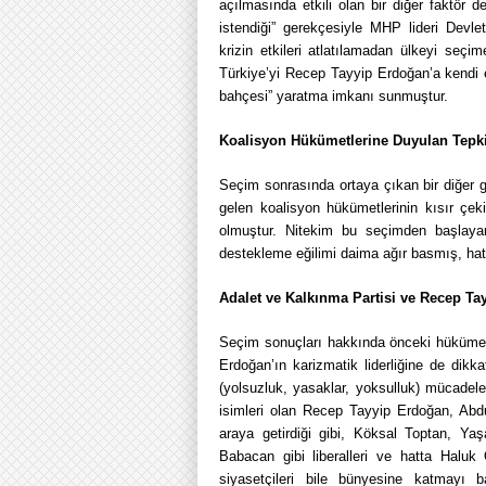
açılmasında etkili olan bir diğer faktör 
istendiği” gerekçesiyle MHP lideri Devl
krizin etkileri atlatılamadan ülkeyi seçim
Türkiye’yi Recep Tayyip Erdoğan’a kendi el
bahçesi” yaratma imkanı sunmuştur.
Koalisyon Hükümetlerine Duyulan Tepk
Seçim sonrasında ortaya çıkan bir diğer ge
gelen koalisyon hükümetlerinin kısır çe
olmuştur. Nitekim bu seçimden başlayara
destekleme eğilimi daima ağır basmış, hatt
Adalet ve Kalkınma Partisi ve Recep Ta
Seçim sonuçları hakkında önceki hükümetl
Erdoğan’ın karizmatik liderliğine de dikk
(yolsuzluk, yasaklar, yoksulluk) mücadel
isimleri olan Recep Tayyip Erdoğan, Abdul
araya getirdiği gibi, Köksal Toptan, Ya
Babacan gibi liberalleri ve hatta Halu
siyasetçileri bile bünyesine katmayı 