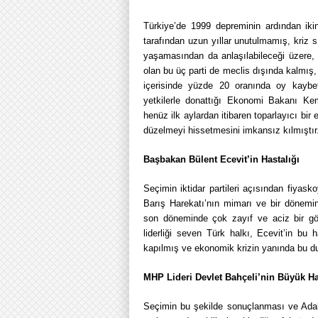
Türkiye’de 1999 depreminin ardından ikin
tarafından uzun yıllar unutulmamış, kriz
yaşamasından da anlaşılabileceği üzere, 
olan bu üç parti de meclis dışında kalmış,
içerisinde yüzde 20 oranında oy kaybet
yetkilerle donattığı Ekonomi Bakanı Ke
henüz ilk aylardan itibaren toparlayıcı bi
düzelmeyi hissetmesini imkansız kılmıştır
Başbakan Bülent Ecevit’in Hastalığı
Seçimin iktidar partileri açısından fiyask
Barış Harekatı’nın mimarı ve bir dönemin
son döneminde çok zayıf ve aciz bir gö
liderliği seven Türk halkı, Ecevit’in bu
kapılmış ve ekonomik krizin yanında bu du
MHP Lideri Devlet Bahçeli’nin Büyük Ha
Seçimin bu şekilde sonuçlanması ve Adal