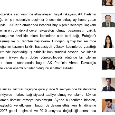
zellikle sağ kesimde efsaneleşen hayat hikayesi, AK Parti’nin
u bir şiir nedeniyle seçimler öncesinde birkaç ay hapis yatan
iğiyle 1990’ların ortalarında İstanbul Büyükşehir Belediye Başkanı
e’nin en çok dikkat çeken siyasetçisi olmayı başarmıştır. Laiklik
duruşu ve özellikle İslami kesimlerle olan özel bağı, Erdoğan’ı
aşımış ve bu tarihten başlayarak Erdoğan, girdiği her seçimde
doğan’ın tarzının laiklik hassasiyeti yüksek kesimlerde yarattığı
inde ispatladığı iş bitiricilik konusundaki başarısı ve liderlik
sinin ülkeyi daha doğru yönetebileceği yönünde bir izlenim
anı olması sonrasında bugün AK Parti’nin Ahmet Davutoğlu
ne kadar önemli bir lider olduğunu ispatlamaktadır.
n ancak Richter ölçeğine göre yüzde 9 seviyesinde bir depreme
Türkiye’de merkez sağ siyaset tasfiye olmuş ve İslamcı kökten
amen domine etmeye başlamıştır. Ayrıca bu tarihten itibaren,
başladığı ve etkilerinin bugün de devam ettiği yeni bir döneme
n 2007 genel seçimleri ve 2010 anayasa değişikliği sonrasında