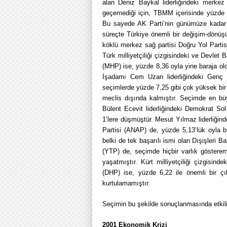
alan Deniz Baykal liderliğindeki merkez 
geçemediği için, TBMM içerisinde yüzde 6
Bu sayede AK Parti’nin günümüze kadar 
süreçte Türkiye önemli bir değişim-dönüşüm
köklü merkez sağ partisi Doğru Yol Partis
Türk milliyetçiliği çizgisindeki ve Devlet Ba
(MHP) ise, yüzde 8,36 oyla yine baraja 
İşadamı Cem Uzan liderliğindeki Genç P
seçimlerde yüzde 7,25 gibi çok yüksek bi
meclis dışında kalmıştır. Seçimde en büyü
Bülent Ecevit liderliğindeki Demokrat So
1’lere düşmüştür. Mesut Yılmaz liderliğind
Partisi (ANAP) de, yüzde 5,13’lük oyla
belki de tek başarılı ismi olan Dışişleri 
(YTP) de, seçimde hiçbir varlık gösterem
yaşatmıştır. Kürt milliyetçiliği çizgisin
(DHP) ise, yüzde 6,22 ile önemli bir ç
kurtulamamıştır.
Seçimin bu şekilde sonuçlanmasında etkili o
2001 Ekonomik Krizi