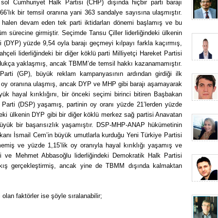
sol Cumhuriyet Halk Partisi (CHP) dışında hiçbir parti barajı
6’lık bir temsil oranına yani 363 sandalye sayısına ulaşmıştır.
halen devam eden tek parti iktidarları dönemi başlamış ve bu
 sürecine girmiştir. Seçimde Tansu Çiller liderliğindeki ülkenin
i (DYP) yüzde 9,54 oyla barajı geçmeyi kılpayı farkla kaçırmış,
hçeli liderliğindeki bir diğer köklü parti Milliyetçi Hareket Partisi
oldukça yaklaşmış, ancak TBMM’de temsil hakkı kazanamamıştır.
arti (GP), büyük reklam kampanyasının ardından girdiği ilk
r oy oranına ulaşmış, ancak DYP ve MHP gibi barajı aşamayarak
k hayal kırıklığını, bir önceki seçimi birinci bitiren Başbakan
l Parti (DSP) yaşamış, partinin oy oranı yüzde 21’lerden yüzde
eki ülkenin DYP gibi bir diğer köklü merkez sağ partisi Anavatan
 büyük bir başarısızlık yaşamıştır. DSP-MHP-ANAP hükümetinin
Bakanı İsmail Cem’in büyük umutlarla kurduğu Yeni Türkiye Partisi
emiş ve yüzde 1,15’lik oy oranıyla hayal kırıklığı yaşamış ve
deki ve Mehmet Abbasoğlu liderliğindeki Demokratik Halk Partisi
ıkış gerçekleştirmiş, ancak yine de TBMM dışında kalmaktan
lan faktörler ise şöyle sıralanabilir;