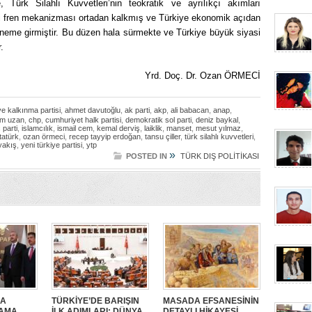
Türk Silahlı Kuvvetleri’nin teokratik ve ayrılıkçı akımları
ci fren mekanizması ortadan kalkmış ve Türkiye ekonomik açıdan
döneme girmiştir. Bu düzen hala sürmekte ve Türkiye büyük siyasi
.
Yrd. Doç. Dr. Ozan ÖRMECİ
ve kalkınma partisi
,
ahmet davutoğlu
,
ak parti
,
akp
,
ali babacan
,
anap
,
m uzan
,
chp
,
cumhuriyet halk partisi
,
demokratik sol parti
,
deniz baykal
,
 parti
,
islamcılık
,
ismail cem
,
kemal derviş
,
laiklik
,
manset
,
mesut yılmaz
,
tatürk
,
ozan örmeci
,
recep tayyip erdoğan
,
tansu çiller
,
türk silahlı kuvvetleri
,
yakış
,
yeni türkiye partisi
,
ytp
»
POSTED IN
TÜRK DIŞ POLİTİKASI
SA
TÜRKİYE’DE BARIŞIN
MASADA EFSANESİNİN
SAMA
İLK ADIMLARI: DÜNYA
DETAYLI HİKAYESİ