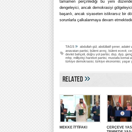
tamamen perçinlediği bu yeni düzende, 
dengeleyici, ancak demokrasiyi gölgeleyi
başarılı, ancak siyaseten istikrarsız bir 
sorunlarla çalkalanmaya devam etmektedir
»
TAGS
abdullah gül
,
abdüllatif şener
,
adalet 
anavatan partisi
,
bülent arınç
,
bülent ecevit
,
ce
devlet bahçeli
,
doğru yol partisi
,
dsp
,
dyp
,
genç
mhp
,
milliyetçi hareket partisi
,
mustafa kemal a
türkiye demokrasisi
,
türkiye ekonomisi
,
yaşar 
»
Related
MEKKE İTTİFAKI
ÇERÇEVE YA
TBMM’DE YA