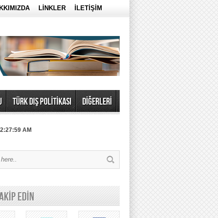
KKIMIZDA
LİNKLER
İLETİŞİM
U
TÜRK DIŞ POLİTİKASI
DİĞERLERİ
 2:27:59 AM
TAKİP EDİN