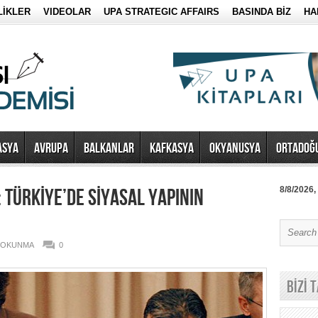
LİKLER
VIDEOLAR
UPA STRATEGIC AFFAIRS
BASINDA BİZ
HA
ASYA
AVRUPA
BALKANLAR
KAFKASYA
OKYANUSYA
ORTADOĞ
 TÜRKİYE’DE SİYASAL YAPININ
8/8/2026,
6 OKUNMA
0
BİZİ 