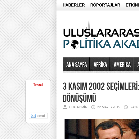
HABERLER
RÖPORTAJLAR
ETKİN
Ana Sayfa
AFRİKA
AMERİKA
3 KASIM 2002 SEÇİMLERİ:
Tweet
DÖNÜŞÜMÜ
UPA-ADMIN
22 MAYIS 2015
6.43