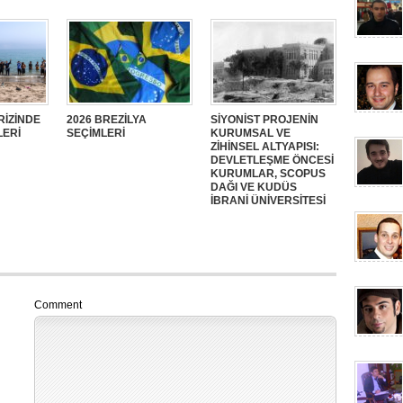
RİZİNDE
2026 BREZİLYA
SİYONİST PROJENİN
LERİ
SEÇİMLERİ
KURUMSAL VE
ZİHİNSEL ALTYAPISI:
DEVLETLEŞME ÖNCESİ
KURUMLAR, SCOPUS
DAĞI VE KUDÜS
İBRANİ ÜNİVERSİTESİ
Comment