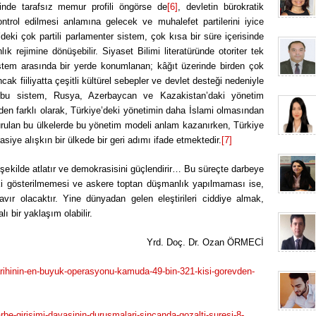
nde tarafsız memur profili öngörse de
[6]
, devletin bürokratik
trol edilmesi anlamına gelecek ve muhalefet partilerini iyice
eki çok partili parlamenter sistem, çok kısa bir süre içerisinde
 rejimine dönüşebilir. Siyaset Bilimi literatüründe otoriter tek
sistem arasında bir yerde konumlanan; kâğıt üzerinde birden çok
cak fiiliyatta çeşitli kültürel sebepler ve devlet desteği nedeniyle
ı bu sistem, Rusya, Azerbaycan ve Kazakistan’daki yönetim
den farklı olarak, Türkiye’deki yönetimin daha İslami olmasından
urulan bu ülkelerde bu yönetim modeli anlam kazanırken, Türkiye
rasiye alışkın bir ülkede bir geri adımı ifade etmektedir.
[7]
şekilde atlatır ve demokrasisini güçlendirir… Bu süreçte darbeye
epki gösterilmemesi ve askere toptan düşmanlık yapılmaması ise,
vır olacaktır. Yine dünyadan gelen eleştirileri ciddiye almak,
 bir yaklaşım olabilir.
Yrd. Doç. Dr. Ozan ÖRMECİ
arihinin-en-buyuk-operasyonu-kamuda-49-bin-321-kisi-gorevden-
rbe-girisimi-davasinin-durusmalari-sincanda-gozalti-suresi-8-