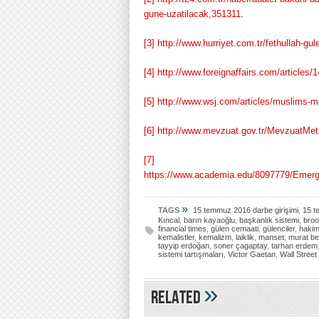
gune-uzatilacak,351311
.
[3]
http://www.hurriyet.com.tr/fethullah-g
[4]
http://www.foreignaffairs.com/articles/
[5]
http://www.wsj.com/articles/muslims-
[6]
http://www.mevzuat.gov.tr/MevzuatMeti
[7]
https://www.academia.edu/8097779/Emerg
»
TAGS
15 temmuz 2016 darbe girişimi
,
15 t
Kıncal
,
barın kayaoğlu
,
başkanlık sistemi
,
broo
financial times
,
gülen cemaati
,
gülenciler
,
hakim
kemalistler
,
kemalizm
,
laiklik
,
manset
,
murat be
tayyip erdoğan
,
soner çagaptay
,
tarhan erdem
sistemi tartışmaları
,
Victor Gaetan
,
Wall Street
»
Related