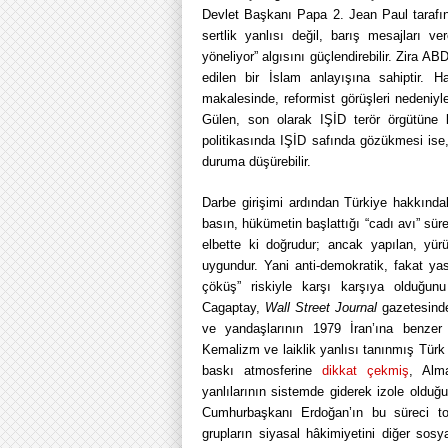
Devlet Başkanı Papa 2. Jean Paul tarafı
sertlik yanlısı değil, barış mesajları v
yöneliyor” algısını güçlendirebilir. Zira A
edilen bir İslam anlayışına sahiptir. 
makalesinde, reformist görüşleri nedeniyle
Gülen, son olarak IŞİD terör örgütüne ka
politikasında IŞİD safında gözükmesi ise, 
duruma düşürebilir.
Darbe girişimi ardından Türkiye hakkında
basın, hükümetin başlattığı “cadı avı” süre
elbette ki doğrudur; ancak yapılan, yür
uygundur. Yani anti-demokratik, fakat yas
çöküş” riskiyle karşı karşıya olduğu
Cagaptay,
Wall Street Journal
gazetesind
ve yandaşlarının 1979 İran’ına benzer b
Kemalizm ve laiklik yanlısı tanınmış Türk
baskı atmosferine
dikkat çekmiş
, Alm
yanlılarının sistemde giderek izole oldu
Cumhurbaşkanı Erdoğan’ın bu süreci top
grupların siyasal hâkimiyetini diğer sos