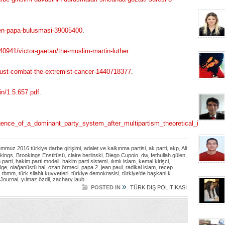
ulen-papa-bulusmasi-39005400
.
140941/victor-gaetan/the-muslim-martin-luther
.
must-combat-the-extremist-cancer-1440718377
.
n/1.5.657.pdf
.
ence_of_a_dominant_party_system_after_multipartism_theoretical_implicat
emmuz 2016 türkiye darbe girişimi
,
adalet ve kalkınma partisi
,
ak parti
,
akp
,
Ali
kings
,
Brookings Enstitüsü
,
claire berlinski
,
Diego Cupolo
,
dw
,
fethullah gülen
,
 parti
,
hakim parti modeli
,
hakim parti sistemi
,
ılımlı islam
,
kemal kirişci
,
lge
,
olağanüstü hal
,
ozan örmeci
,
papa 2. jean paul
,
radikal islam
,
recep
,
tbmm
,
türk silahlı kuvvetleri
,
türkiye demokrasisi
,
türkiye'de başkanlık
 Journal
,
yılmaz özdil
,
zachary laub
»
POSTED IN
TÜRK DIŞ POLİTİKASI