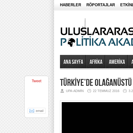
HABERLER
RÖPORTAJLAR
ETKİN
Ana Sayfa
AFRİKA
AMERİKA
TÜRKİYE’DE OLAĞANÜSTÜ
Tweet
UPA-ADMIN
22 TEMMUZ 2016
3.