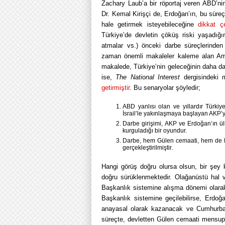
Zachary Laub’a bir röportaj veren ABD’ni
Dr. Kemal Kirişçi de, Erdoğan’ın, bu süreçt
hale getirmek isteyebileceğine
dikkat çe
Türkiye’de devletin çöküş riski yaşadığ
atmalar vs.) önceki darbe süreçlerinde
zaman önemli makaleler kaleme alan Ameri
makalede, Türkiye’nin geleceğinin daha da
ise,
The National Interest
dergisindeki ma
getirmiştir
. Bu senaryolar şöyledir;
ABD yanlısı olan ve yıllardır Türk
İsrail’le yakınlaşmaya başlayan AKP’ye
Darbe girişimi, AKP ve Erdoğan’ın ül
kurguladığı bir oyundur.
Darbe, hem Gülen cemaati, hem de Erd
gerçekleştirilmiştir.
Hangi görüş doğru olursa olsun, bir şey k
doğru sürüklenmektedir. Olağanüstü hal
Başkanlık sistemine alışma dönemi olarak
Başkanlık sistemine geçilebilirse, Erdoğa
anayasal olarak kazanacak ve Cumhurbaş
süreçte, devletten Gülen cemaati mensupla