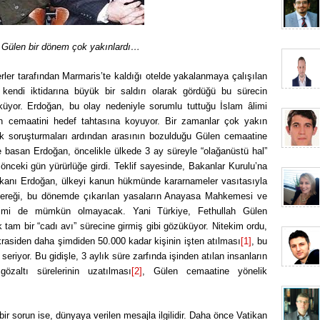
 Gülen bir dönem çok yakınlardı…
rler tarafından Marmaris’te kaldığı otelde yakalanmaya çalışılan
ndi iktidarına büyük bir saldırı olarak gördüğü bu sürecin
küyor. Erdoğan, bu olay nedeniyle sorumlu tuttuğu İslam âlimi
n cemaatini hedef tahtasına koyuyor. Bir zamanlar çok yakın
uk soruşturmaları ardından arasının bozulduğu Gülen cemaatine
 basan Erdoğan, öncelikle ülkede 3 ay süreyle “olağanüstü hal”
önceki gün yürürlüğe girdi. Teklif sayesinde, Bakanlar Kurulu’na
kanı Erdoğan, ülkeyi kanun hükmünde kararnameler vasıtasıyla
 gereği, bu dönemde çıkarılan yasaların Anayasa Mahkemesi ve
timi de mümkün olmayacak. Yani Türkiye, Fethullah Gülen
tam bir “cadı avı” sürecine girmiş gibi gözüküyor. Nitekim ordu,
okrasiden daha şimdiden 50.000 kadar kişinin işten atılması
[1]
, bu
eriyor. Bu gidişle, 3 aylık süre zarfında işinden atılan insanların
gözaltı sürelerinin uzatılması
[2]
, Gülen cemaatine yönelik
bir sorun ise, dünyaya verilen mesajla ilgilidir. Daha önce Vatikan