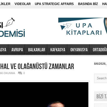
LİKLER
VIDEOLAR
UPA STRATEGIC AFFAIRS
BASINDA BİZ
HA
ASYA
AVRUPA
BALKANLAR
KAFKASYA
OKYANUSYA
ORTADOĞ
 HAL VE OLAĞANÜSTÜ ZAMANLAR
8/6/2026,
266 OKUNMA
0
BİZİ 