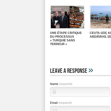
UNE ÉTAPE CRITIQUE
CEUTA GÖÇ K
DU PROCESSUS
ABD/İSRAİL İZ
« TURQUIE SANS
TERREUR »
»
Leave A Response
Name
(required)
Email
(required)