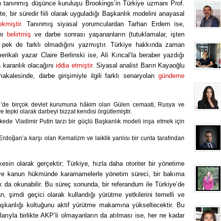
n tanınmış düşünce kuruluşu Brookings’in Türkiye uzmanı Prof.
e, bir süredir fiili olarak uyguladığı Başkanlık modelini anayasal
kmiştir
. Tanınmış siyasal yorumculardan Tarhan Erdem ise,
ını
belirtmiş
ve darbe sonrası yaşananların (tutuklamalar, işten
n pek de farklı olmadığını yazmıştır. Türkiye hakkında zaman
kalı yazar Claire Berlinski ise, Ali Kıncal’la beraber yazdığı
 karanlık olacağını
iddia etmiştir
. Siyasal analist Barın Kayaoğlu
kalesinde, darbe girişimiyle ilgili farklı senaryoları
gündeme
iye’de birçok devlet kurumuna hâkim olan Gülen cemaati, Rusya ve
 tepki olarak darbeyi bizzat kendisi örgütlemiştir.
kede Vladimir Putin tarzı bir güçlü Başkanlık modeli inşa etmek için
oğan’a karşı olan Kemalizm ve laiklik yanlısı bir cunta tarafından
esin olarak gerçektir; Türkiye, hızla daha otoriter bir yönetime
 ve kanun hükmünde kararnamelerle yönetim süreci, bir bakıma
 da okunabilir. Bu süreç sonunda, bir referandum ile Türkiye’de
n, şimdi geçici olarak kullandığı yürütme yetkilerini temelli ve
kanlığı koltuğunu aktif yürütme makamına yükseltecektir. Bu
rıyla birlikte AKP’li olmayanların da atılması ise, her ne kadar