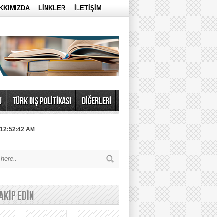
KKIMIZDA
LİNKLER
İLETİŞİM
U
TÜRK DIŞ POLİTİKASI
DİĞERLERİ
 12:52:42 AM
TAKİP EDİN