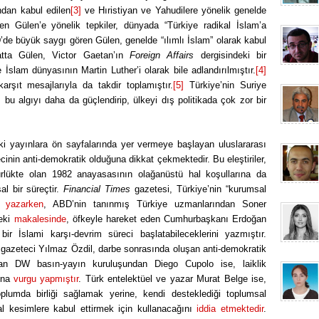
ndan kabul edilen
[3]
ve Hıristiyan ve Yahudilere yönelik genelde
eren Gülen’e yönelik tepkiler, dünyada “Türkiye radikal İslam’a
BD’de büyük saygı gören Gülen, genelde “ılımlı İslam” olarak kabul
Hatta Gülen, Victor Gaetan’ın
Foreign Affairs
dergisindeki bir
 İslam dünyasının Martin Luther’i olarak bile adlandırılmıştır.
[4]
rşıt mesajlarıyla da takdir toplamıştır.
[5]
Türkiye’nin Suriye
bu algıyı daha da güçlendirip, ülkeyi dış politikada çok zor bir
ki yayınlara ön sayfalarında yer vermeye başlayan uluslararası
cinin anti-demokratik olduğuna dikkat çekmektedir. Bu eleştiriler,
ürlükte olan 1982 anayasasının olağanüstü hal koşullarına da
al bir süreçtir.
Financial Times
gazetesi, Türkiye’nin “kurumsal
nu
yazarken
, ABD’nin tanınmış Türkiye uzmanlarından Soner
eki
makalesinde
, öfkeyle hareket eden Cumhurbaşkanı Erdoğan
ir İslami karşı-devrim süreci başlatabileceklerini yazmıştır.
 gazeteci Yılmaz Özdil, darbe sonrasında oluşan anti-demokratik
an DW basın-yayın kuruluşundan Diego Cupolo ise, laiklik
ğuna
vurgu yapmıştır
. Türk entelektüel ve yazar Murat Belge ise,
lumda birliği sağlamak yerine, kendi desteklediği toplumsal
yal kesimlere kabul ettirmek için kullanacağını
iddia etmektedir
.