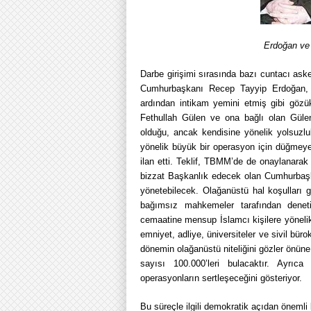
Erdoğan ve
Darbe girişimi sırasında bazı cuntacı aske
Cumhurbaşkanı Recep Tayyip Erdoğan, ke
ardından intikam yemini etmiş gibi gözü
Fethullah Gülen ve ona bağlı olan Güle
olduğu, ancak kendisine yönelik yolsuzl
yönelik büyük bir operasyon için düğmeye
ilan etti. Teklif, TBMM’de de onaylanarak 
bizzat Başkanlık edecek olan Cumhurbaş
yönetebilecek. Olağanüstü hal koşulları
bağımsız mahkemeler tarafından dene
cemaatine mensup İslamcı kişilere yönelik 
emniyet, adliye, üniversiteler ve sivil bür
dönemin olağanüstü niteliğini gözler önüne s
sayısı 100.000’leri bulacaktır. Ayrıca 
operasyonların sertleşeceğini gösteriyor.
Bu süreçle ilgili demokratik açıdan önemli 