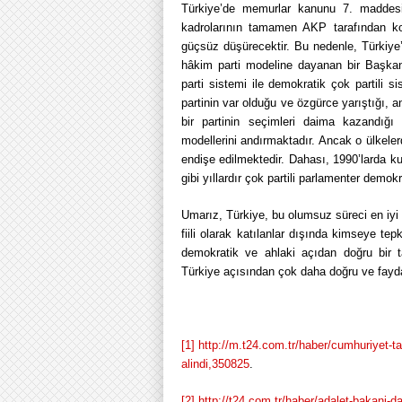
Türkiye’de memurlar kanunu 7. maddesi
kadrolarının tamamen AKP tarafından kon
güçsüz düşürecektir. Bu nedenle, Türkiye’d
hâkim parti modeline dayanan bir Başkanlık
parti sistemi ile demokratik çok partili 
partinin var olduğu ve özgürce yarıştığı, an
bir partinin seçimleri daima kazandığ
modellerini andırmaktadır. Ancak o ülkeler
endişe edilmektedir. Dahası, 1990’larda k
gibi yıllardır çok partili parlamenter demok
Umarız, Türkiye, bu olumsuz süreci en iyi 
fiili olarak katılanlar dışında kimseye t
demokratik ve ahlaki açıdan doğru bir ta
Türkiye açısından çok daha doğru ve faydalı
[1]
http://m.t24.com.tr/haber/cumhuriyet-t
alindi,350825
.
[2]
http://t24.com.tr/haber/adalet-bakani-da