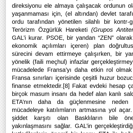
direksiyonu ele almaya çalışacak ordunun ola
yaşanmaması için, (el altından) devlet taraf
ordu tarafından yönetilen silahlı bir kontr-g
Terörizm Özgürlük Hareketi
(Grupos Antiter
GAL’i kurar. PSOE, bir yandan “ZEN” olarak 
ekonomik açılımları içeren) plan doğrult
sürecini devam ettirmeye çalışırken, bir y
yönelik (faili meçhul) infazlar gerçekleştirme
mücadelede Fransa’yı daha etkin rol olmak
Fransa sınırları içerisinde çeşitli huzur boz
finanse etmektedir.[8] Fakat evdeki hesap 
birçok masum insanı da hedef alan kanlı sald
ETA’nın daha da güçlenmesine neden o
mücadeleye katılımların artmasına yol aça
şiddet karşıtı olan Basklıların bile ö
yakınlaşmasını sağlar. GAL’in gerçekleştirdiği