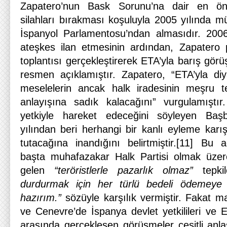
Zapatero’nun Bask Sorunu’na dair en ön
silahları bırakması koşuluyla 2005 yılında m
İspanyol Parlamentosu’ndan almasıdır. 2006
ateşkes ilan etmesinin ardından, Zapatero 
toplantısı gerçekleştirerek ETA’yla barış gör
resmen açıklamıştır. Zapatero, “ETA’yla diy
meselelerin ancak halk iradesinin meşru tem
anlayışına sadık kalacağını” vurgulamıştır
yetkiyle hareket edeceğini söyleyen Ba
yılından beri herhangi bir kanlı eyleme ka
tutacağına inandığını belirtmiştir.[11] Bu 
başta muhafazakar Halk Partisi olmak üzere
gelen
“teröristlerle pazarlık olmaz”
tepk
durdurmak için her türlü bedeli ödemey
hazırım.”
sözüyle karşılık vermiştir. Fakat 
ve Cenevre’de İspanya devlet yetkilileri ve ET
arasında gerçekleşen görüşmeler çeşitli anla