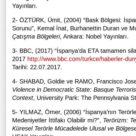
Yayınları.
2- ÖZTÜRK, Ümit, (2004) “Bask Bölgesi: İspany
Sorunu”, Kemal İnat, Burhanettin Duran ve Mu
Çatışma Bölgeleri
, Ankara: Nobel Yayınları.
3- BBC, (2017) “İspanya’da ETA tamamen sila
2017
http://www.bbc.com/turkce/haberler-du
Tarihi: 22.07.2017.
4- SHABAD, Goldie ve RAMO, Francisco Jose
Violence in Democratic State: Basque Terroris
Context
, University Park: The Pennsylvania St
5- YILMAZ, Ömer, (2006) “İspanya’nın Terörl
Medeniyetler İttifakı Olabilir mi?”,
Terörizm: Te
Küresel Terörle Mücadelede Ulusal ve Bölges