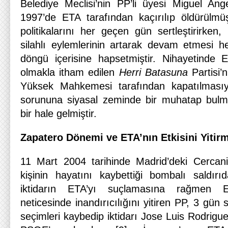
Belediye Meclisi’nin PP’li üyesi Miguel A
1997’de ETA tarafından kaçırılıp öldürülmüş
politikalarını her geçen gün sertleştirirken
silahlı eylemlerinin artarak devam etmesi her
döngü içerisine hapsetmiştir. Nihayetinde E
olmakla itham edilen
Herri Batasuna
Partisi’
Yüksek Mahkemesi tarafından kapatılmas
sorununa siyasal zeminde bir muhatap bul
bir hale gelmiştir.
Zapatero Dönemi ve ETA’nın Etkisini Yitir
11 Mart 2004 tarihinde Madrid’deki Cercani
kişinin hayatını kaybettiği bombalı saldır
iktidarın ETA’yı suçlamasına rağmen El
neticesinde inandırıcılığını yitiren PP, 3 gün
seçimleri kaybedip iktidarı Jose Luis Rodrigue