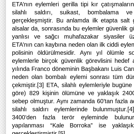
ETA’nın eylemleri gerilla tipi kır çatışmaları
silahlı saldırı, suikast, bombalama ve
gerçekleşmiştir. Bu anlamda ilk etapta salt 
alsalar da, sonrasında bu eylemler güvenlik g
yanlısı ve sağcı muhafazakar siyasiler üz
ETA’nın can kaybına neden olan ilk ciddi eylemi
polisinin öldürülmesidir. Aynı yıl ölümle so
eylemlerle birçok güvenlik görevlisini hedef 
yılında Franco döneminin Başbakanı Luis Ca
neden olan bombalı eylemi sonrası tüm düny
çekmiştir.[3] ETA, silahlı eylemleriyle bugün
göre) 829 kişinin ölümüne ve yaklaşık 2400
sebep olmuştur. Aynı zamanda 60’tan fazla 
silahlı saldırı eylemlerinde bulunmuştur.
3400’den fazla terör eyleminde bulunur
yapılanması “Kale Borroka” ise yaklaşı
gerçekleştirmiştir.[5]