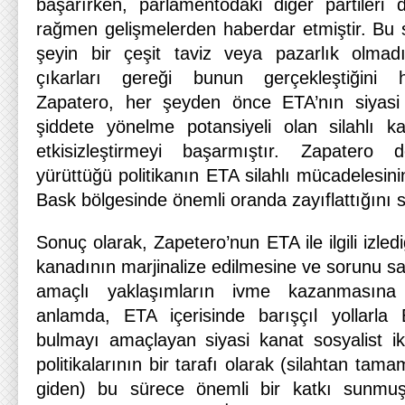
başarırken, parlamentodaki diğer partileri d
rağmen gelişmelerden haberdar etmiştir. Bu
şeyin bir çeşit taviz veya pazarlık olmad
çıkarları gereği bunun gerçekleştiğini hal
Zapatero, her şeyden önce ETA’nın siyasi
şiddete yönelme potansiyeli olan silahlı k
etkisizleştirmeyi başarmıştır. Zapatero 
yürüttüğü politikanın ETA silahlı mücadelesini
Bask bölgesinde önemli oranda zayıflattığın
Sonuç olarak, Zapetero’nun ETA ile ilgili izlediğ
kanadının marjinalize edilmesine ve sorunu s
amaçlı yaklaşımların ivme kazanmasın
anlamda, ETA içerisinde barışçıl yollarl
bulmayı amaçlayan siyasi kanat sosyalist i
politikalarının bir tarafı olarak (silahtan ta
giden) bu sürece önemli bir katkı sunmuşt