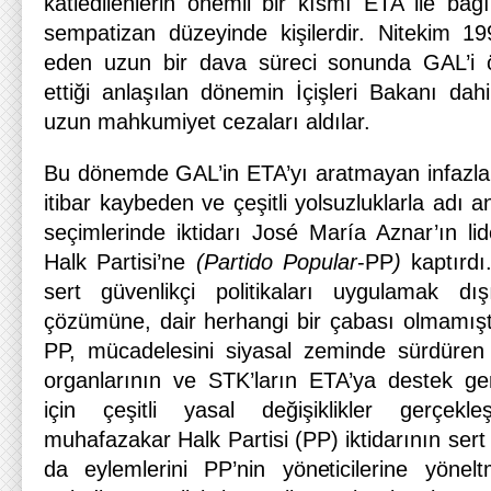
katledilenlerin önemli bir kısmı ETA ile b
sempatizan düzeyinde kişilerdir. Nitekim 1
eden uzun bir dava süreci sonunda GAL’i ö
ettiği anlaşılan dönemin İçişleri Bakanı dahil
uzun mahkumiyet cezaları aldılar.
Bu dönemde GAL’in ETA’yı aratmayan infazlar
itibar kaybeden ve çeşitli yolsuzluklarla adı
seçimlerinde iktidarı José María Aznar’ın li
Halk Partisi’ne
(Partido Popular
-PP
)
kaptırd
sert güvenlikçi politikaları uygulamak d
çözümüne, dair herhangi bir çabası olmamış
PP, mücadelesini siyasal zeminde sürdüren B
organlarının ve STK’ların ETA’ya destek ger
için çeşitli yasal değişiklikler gerçekle
muhafazakar Halk Partisi (PP) iktidarının sert 
da eylemlerini PP’nin yöneticilerine yönel