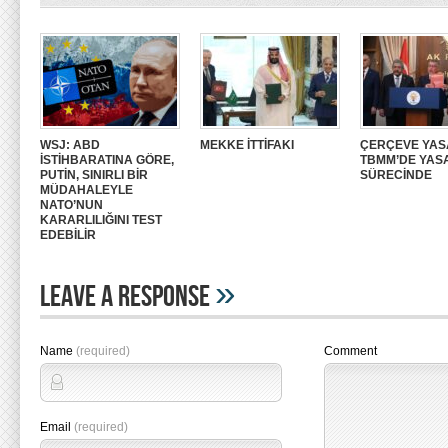
WSJ: ABD
MEKKE İTTİFAKI
ÇERÇEVE YAS
İSTİHBARATINA GÖRE,
TBMM’DE YAS
PUTİN, SINIRLI BİR
SÜRECİNDE
MÜDAHALEYLE
NATO’NUN
KARARLILIĞINI TEST
EDEBİLİR
»
Leave A Response
Name
(required)
Comment
Email
(required)