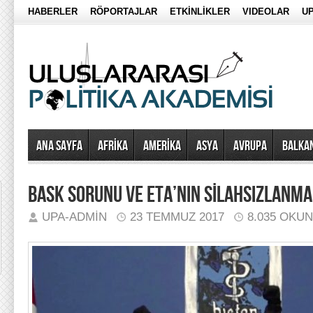
HABERLER
RÖPORTAJLAR
ETKİNLİKLER
VIDEOLAR
UP
Ana Sayfa
AFRİKA
AMERİKA
ASYA
AVRUPA
BALKA
BASK SORUNU VE ETA’NIN SİLAHSIZLANMA
UPA-ADMIN
23 TEMMUZ 2017
8.035 OKU