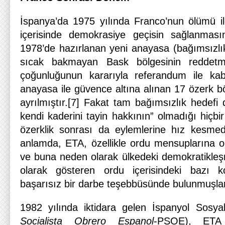
İspanya’da 1975 yılında Franco’nun ölümü i
içerisinde demokrasiye geçisin sağlanması
1978’de hazırlanan yeni anayasa (bağımsızlık
sıcak bakmayan Bask bölgesinin reddetme
çoğunluğunun kararıyla referandum ile ka
anayasa ile güvence altına alınan 17 özerk b
ayrılmıştır.[7] Fakat tam bağımsızlık hedefi 
kendi kaderini tayin hakkının” olmadığı hiçb
özerklik sonrası da eylemlerine hız kesme
anlamda, ETA, özellikle ordu mensuplarına ol
ve buna neden olarak ülkedeki demokratikleş
olarak gösteren ordu içerisindeki bazı 
başarısız bir darbe teşebbüsünde bulunmuşlar
1982 yılında iktidara gelen İspanyol Sosyali
Socialista Obrero Espanol
-PSOE), ETA 