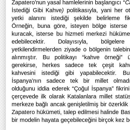
Zapatero’nun yasal hamlelerinin başlangıcı “
C
İstediği Gibi Kahve
)
politikasıyla, yani her 
yetki alanını istediği şekilde belirleme fik
Örneğin, buna göre, isteyen bölge isterse po
kuracak, isterse bu hizmeti merkezi hükümet
edebilecektir. Dolayısıyla, bölgele
yetkilendirmelerden ziyade o bölgenin talebin
alınmıştır. Bu politikayı “kahve örneği”
gerekirse, herkes sadece tek çeşit kah
kahvesini istediği gibi yapabilecektir. 
İspanya’nın sadece tek bir millet olmadığı
olduğunu iddia ederek “Çoğul İspanya” fikrin
çerçevede ilk olarak Katalanlara millet stat
merkeze bağlı ancak genişletilmiş bir özerklik
Zapatero hükümeti, talep edilmesi halinde Ba
bir modelin hayata geçebileceğini birçok kez bel