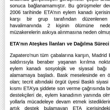
sonuca bağlanamamıştır. Bu görüşmeler de
2006 tarihinde ETA’nın eylem kanadı içerisi
karşı bir grup tarafından düzenlene
havalimanında 2 kişinin ölümüne ned
müzakerelerin askıya alınmasına neden olmuş
ETA’nın Ateşkes İlanları ve Dağılma Süreci
Zapatero’nun tüm çabalarına karşın, Madrid 
saldırısıyla beraber yaşanan kırılma nok
eylem kanadı sosyolojik ve siyasal bağı
alamamaya başladı. Bask meselesinde en öne
olan; tecrit altındaki örgüt üyesi Basklı siya
kısmı ETA’ya şiddete son verme çağrısında bu
destekçileri de, eylem kanadının yanında ol
yollarla mücadeleye devam etmek istediklerin
artık destek bulamayan ETA içerisindek