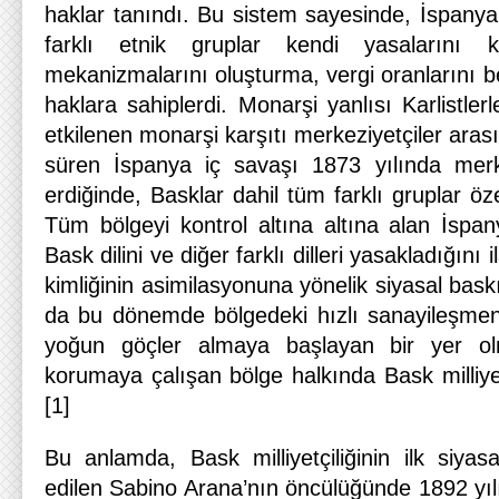
haklar tanındı. Bu sistem sayesinde, İspanya’n
farklı etnik gruplar kendi yasalarını 
mekanizmalarını oluşturma, vergi oranlarını bel
haklara sahiplerdi. Monarşi yanlısı Karlistler
etkilenen monarşi karşıtı merkeziyetçiler aras
süren İspanya iç savaşı 1873 yılında merke
erdiğinde, Basklar dahil tüm farklı gruplar öze
Tüm bölgeyi kontrol altına altına alan İspa
Bask dilini ve diğer farklı dilleri yasakladığını 
kimliğinin asimilasyonuna yönelik siyasal bask
da bu dönemde bölgedeki hızlı sanayileşmeni
yoğun göçler almaya başlayan bir yer olm
korumaya çalışan bölge halkında Bask milliyetçi
[1]
Bu anlamda, Bask milliyetçiliğinin ilk siyas
edilen Sabino Arana’nın öncülüğünde 1892 yılı