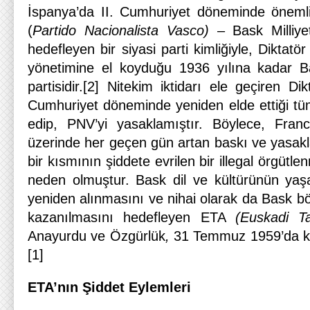
İspanya’da II. Cumhuriyet döneminde öneml
(
Partido Nacionalista Vasco)
– Bask Milliyet
hedefleyen bir siyasi parti kimliğiyle, Diktat
yönetimine el koyduğu 1936 yılına kadar Ba
partisidir.[2] Nitekim iktidarı ele geçiren Di
Cumhuriyet döneminde yeniden elde ettiği tüm 
edip, PNV’yi yasaklamıştır. Böylece, Franc
üzerinde her geçen gün artan baskı ve yasaklar
bir kısmının şiddete evrilen bir illegal örgütl
neden olmuştur. Bask dil ve kültürünün yaşa
yeniden alınmasını ve nihai olarak da Bask bö
kazanılmasını hedefleyen ETA
(Euskadi T
Anayurdu ve Özgürlük
,
31 Temmuz 1959’da kur
[1]
ETA’nın Şiddet Eylemleri