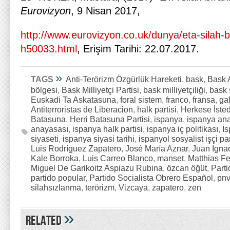
Eurovizyon
, 9 Nisan 2017,
http://www.eurovizyon.co.uk/dunya/eta-silah-bi
h50033.html
, Erişim Tarihi: 22.07.2017.
»
TAGS
Anti-Terörizm Özgürlük Hareketi
,
bask
,
Bask 
bölgesi
,
Bask Milliyetçi Partisi
,
bask milliyetçiliği
,
bask 
Euskadi Ta Askatasuna
,
foral sistem
,
franco
,
fransa
,
ga
Antiterroristas de Liberacion
,
halk partisi
,
Herkese İsted
Batasuna
,
Herri Batasuna Partisi
,
ispanya
,
ispanya an
anayasası
,
ispanya halk partisi
,
ispanya iç politikası
,
İs
siyaseti
,
ispanya siyasi tarihi
,
ispanyol sosyalist işçi par
Luis Rodríguez Zapatero
,
José María Aznar
,
Juan Igna
Kale Borroka
,
Luis Carreo Blanco
,
manset
,
Matthias Fe
Miguel De Garikoitz Aspiazu Rubina
,
özcan öğüt
,
Parti
partido popular
,
Partido Socialista Obrero Español
,
pnv
silahsızlanma
,
terörizm
,
Vizcaya
,
zapatero
,
zen
»
Related