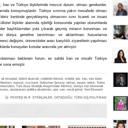
 İran ve Türkiye ilişkilerinde mevcut durum, olması gerekenler,
ularında konuşmuşlardır. Türkiye sınırına yakın mesafede olması
 Tebriz kentinde gerçekleşmiş olmasının sınır ticareti ve insani
Kültürel ilişkiler alanında işbirliği konusunda yapılan oturumlarda
kader başlıklarından yola çıkarak geçmiş mirasın korunması ve
ğinin dünya geneline tanıtılması ve aktarılması hususlarına
öğrenci değişimi, üniversiteler arası karşılıklı ziyaretlerin yapılması
lıklarda konuşulan konular arasında yer almıştır.
nlanması beklenen forum, ev sahibi İran ve misafir Türkiye
ile sona ermiştir.
,
ali nevadad
,
bülent akarcalı
,
celalettin lekesiz
,
erdebil
,
ipis
,
iran
,
iran islam
a Merkezi
,
manset
,
rıza kami
,
Süleyman Şensoy
,
tahran
,
tasam
,
tebriz
,
Tebriz
üniversitesi
,
Türk Asya Stratejik Araştırmalar Merkezi
,
türkiye iran ekonomik
forumu
,
uluslararası politika akademisi
,
upa
,
van
,
vecdi gönül
,
Yeni Ekonomi
»
POSTED IN
ETKİNLİKLER
,
ORTADOĞU
,
TÜRK DIŞ POLİTİKASI