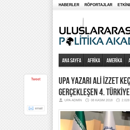
HABERLER
RÖPORTAJLAR
ETKİN
Ana Sayfa
AFRİKA
AMERİKA
UPA YAZARI ALİ İZZET KEÇ
Tweet
GERÇEKLEŞEN 4. TÜRKİYE
UPA-ADMIN
08 KASIM 2018
2.02