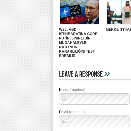
WSJ: ABD
MEKKE İTTİFA
İSTİHBARATINA GÖRE,
PUTİN, SINIRLI BİR
MÜDAHALEYLE
NATO’NUN
KARARLILIĞINI TEST
EDEBİLİR
»
Leave A Response
Name
(required)
Email
(required)