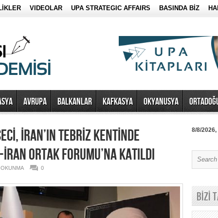
LİKLER
VIDEOLAR
UPA STRATEGIC AFFAIRS
BASINDA BİZ
HA
ASYA
AVRUPA
BALKANLAR
KAFKASYA
OKYANUSYA
ORTADOĞ
ECİ, İRAN’IN TEBRİZ KENTİNDE
8/8/2026,
-İRAN ORTAK FORUMU’NA KATILDI
8 OKUNMA
0
BİZİ 