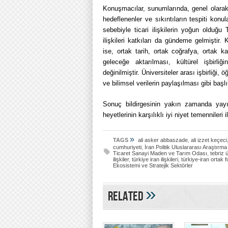
Konuşmacılar, sunumlarında, genel olarak;
hedeflenenler ve sıkıntıların tespiti kon
sebebiyle ticari ilişkilerin yoğun olduğu
ilişkileri katkıları da gündeme gelmiştir. 
ise, ortak tarih, ortak coğrafya, ortak 
geleceğe aktarılması, kültürel işbirli
değinilmiştir. Üniversiteler arası işbirliği, 
ve bilimsel verilerin paylaşılması gibi baş
Sonuç bildirgesinin yakın zamanda yayı
heyetlerinin karşılıklı iyi niyet temennileri 
»
TAGS
ali asker abbaszade
,
ali izzet keçeci
cumhuriyeti
,
İran Politik Uluslararası Araştırm
Ticaret Sanayi Maden ve Tarım Odası
,
tebriz 
ilişkiler
,
türkiye iran ilişkileri
,
türkiye-iran ortak 
Ekosistemi ve Stratejik Sektörler
»
Related