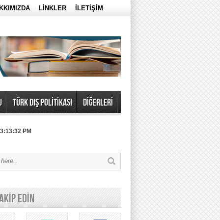
KKIMIZDA
LİNKLER
İLETİŞİM
U
TÜRK DIŞ POLİTİKASI
DİĞERLERİ
 3:13:32 PM
TAKİP EDİN