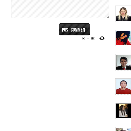
−
iki
=
üç