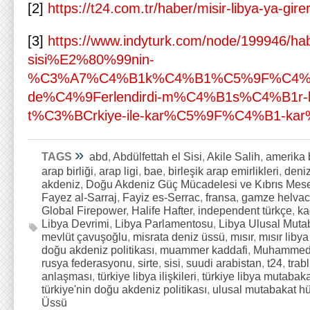
[2]
https://t24.com.tr/haber/misir-libya-ya-gir
[3]
https://www.indyturk.com/node/199946/ha
sisi%E2%80%99nin-
%C3%A7%C4%B1k%C4%B1%C5%9F%C4%
de%C4%9Ferlendirdi-m%C4%B1s%C4%B1r-
t%C3%BCrkiye-ile-kar%C5%9F%C4%B1-k
»
TAGS
abd
,
Abdülfettah el Sisi
,
Akile Salih
,
amerika b
arap birliği
,
arap ligi
,
bae
,
birleşik arap emirlikleri
,
deniz
akdeniz
,
Doğu Akdeniz Güç Mücadelesi ve Kıbrıs Mese
Fayez al-Sarraj
,
Fayiz es-Serrac
,
fransa
,
gamze helvac
Global Firepower
,
Halife Hafter
,
independent türkçe
,
ka
Libya Devrimi
,
Libya Parlamentosu
,
Libya Ulusal Muta
mevlüt çavuşoğlu
,
misrata deniz üssü
,
mısır
,
mısır libya 
doğu akdeniz politikası
,
muammer kaddafi
,
Muhammed 
rusya federasyonu
,
sirte
,
sisi
,
suudi arabistan
,
t24
,
trab
anlaşması
,
türkiye libya ilişkileri
,
türkiye libya mutabaka
türkiye'nin doğu akdeniz politikası
,
ulusal mutabakat h
Üssü