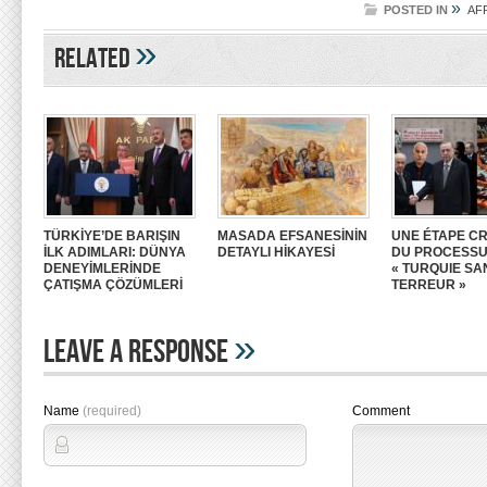
»
POSTED IN
AF
»
Related
TÜRKİYE’DE BARIŞIN
MASADA EFSANESİNİN
UNE ÉTAPE CR
İLK ADIMLARI: DÜNYA
DETAYLI HİKAYESİ
DU PROCESS
DENEYİMLERİNDE
« TURQUIE SA
ÇATIŞMA ÇÖZÜMLERİ
TERREUR »
»
Leave A Response
Name
(required)
Comment