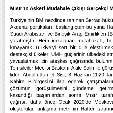
Mısır’ın Askeri Müdahale Çıkışı Gerçekçi 
Türkiye’nin BM nezdinde tanınan Serrac hüküme
Akdeniz politikaları, başlangıçtan bu yana Haf
Suudi Arabistan ve Birleşik Arap Emirlikleri (
yaratmıştır. Hem imzalanan mutabakatı, he
kınayarak Türkiye’yi sert bir dille eleştirm
destekçisi ülkeler, UMH güçlerinin ülkedeki stra
yavaşlatmak için ateşkes çağrısında bulunm
Temsilciler Meclisi Başkanı Akile Salih ile gö
lideri Abdülfettah el Sisi, 8 Haziran 2020 t
Kahire Bildirgesi’ni ilan ederek çatışmala
çözümün görüşülmesini gündeme getirmi
kazandığı başarılardan sonra Mısır taraf
çağrısı, daha önce Ocak 2020’de Moskova’
oluşturulan anlaşma metninin Hafter taraf