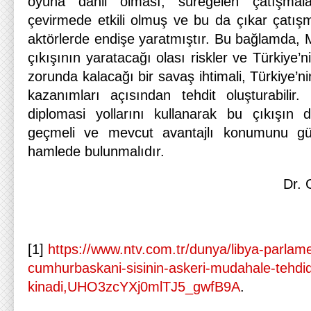
oyuna dahil olması, süregelen çatışmal
çevirmede etkili olmuş ve bu da çıkar çatışm
aktörlerde endişe yaratmıştır. Bu bağlamda, 
çıkışının yaratacağı olası riskler ve Türkiye’
zorunda kalacağı bir savaş ihtimali, Türkiye’ni
kazanımları açısından tehdit oluşturabilir
diplomasi yollarını kullanarak bu çıkışın 
geçmeli ve mevcut avantajlı konumunu güç
hamlede bulunmalıdır.
Dr.
[1]
https://www.ntv.com.tr/dunya/libya-parlam
cumhurbaskani-sisinin-askeri-mudahale-tehdid
kinadi,UHO3zcYXj0mlTJ5_gwfB9A
.