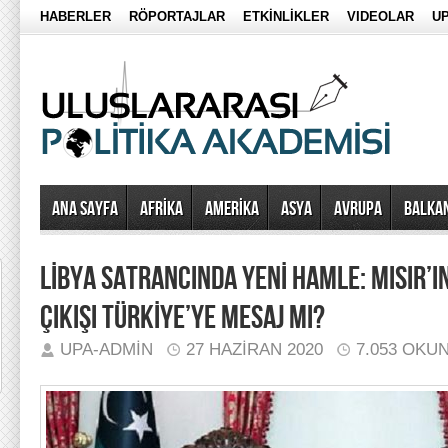
HABERLER
RÖPORTAJLAR
ETKİNLİKLER
VIDEOLAR
UP
Ana Sayfa
AFRİKA
AMERİKA
ASYA
AVRUPA
BALKA
LİBYA SATRANCINDA YENİ HAMLE: MISIR’
ÇIKIŞI TÜRKİYE’YE MESAJ MI?
UPA-ADMIN
27 HAZIRAN 2020
7.053 OKU