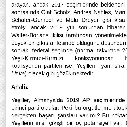
arayan, ancak 2017 seçimlerinde beklenen
sonrasında Olaf Scholz, Andrea Nahles, Man
Schäfer-Gümbel ve Malu Dreyer gibi kısa sü
etmiş; ancak 2019 yılı sonundan itibaren
Walter-Borjans ikilisi tarafından yönetilmekt
büyük bir çıkış arifesinde olduğunu düşündür
sonraki federal seçimde (normal takvimde 2
Yeşil-Kırmızı-Kırmızı koalisyonundan 
koalisyonun partileri ise; Yeşillerin yanı sır
Linke
) olacak gibi gözükmektedir.
Analiz
Yeşiller, Almanya’da 2019 AP seçimlerind
birinci parti oldular. Peki bu örgütlenme ütop
gerçekten başarı şansları var mı? Bu noktad
Yeşillerin inişli çıkışlı bir oy potansiyeli va