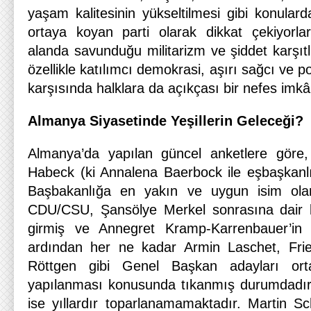
yaşam kalitesinin yükseltilmesi gibi konular
ortaya koyan parti olarak dikkat çekiyorlar.
alanda savunduğu militarizm ve şiddet karşıtl
özellikle katılımcı demokrasi, aşırı sağcı ve pop
karşısında halklara da açıkçası bir nefes imkâ
Almanya Siyasetinde Yeşillerin Geleceği?
Almanya’da yapılan güncel anketlere göre, Y
Habeck (ki Annalena Baerbock ile eşbaşkanl
Başbakanlığa en yakın ve uygun isim olar
CDU/CSU, Şansölye Merkel sonrasına dair bir 
girmiş ve Annegret Kramp-Karrenbauer’in b
ardından her ne kadar Armin Laschet, Fri
Röttgen gibi Genel Başkan adayları orta
yapılanması konusunda tıkanmış durumdadı
ise yıllardır toparlanamamaktadır. Martin Sc