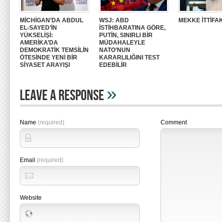
MİCHİGAN’DA ABDUL
WSJ: ABD
MEKKE İTTİFAK
EL-SAYED’İN
İSTİHBARATINA GÖRE,
YÜKSELİŞİ:
PUTİN, SINIRLI BİR
AMERİKA’DA
MÜDAHALEYLE
DEMOKRATİK TEMSİLİN
NATO’NUN
ÖTESİNDE YENİ BİR
KARARLILIĞINI TEST
SİYASET ARAYIŞI
EDEBİLİR
»
Leave A Response
Name
(required)
Comment
Email
(required)
Website