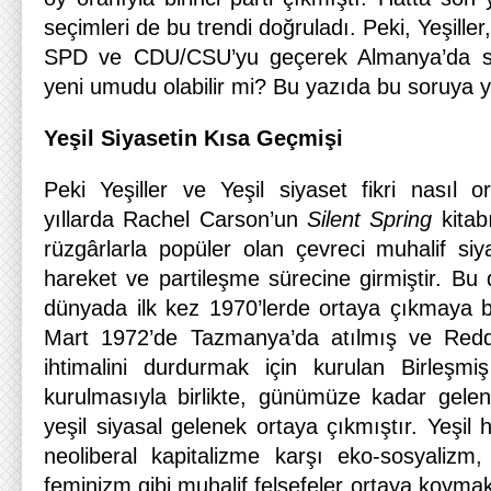
seçimleri de bu trendi doğruladı. Peki, Yeşiller
SPD ve CDU/CSU’yu geçerek Almanya’da sol
yeni umudu olabilir mi? Bu yazıda bu soruya 
Yeşil Siyasetin Kısa Geçmişi
Peki Yeşiller ve Yeşil siyaset fikri nasıl o
yıllarda Rachel Carson’un
Silent Spring
kitabı
rüzgârlarla popüler olan çevreci muhalif siy
hareket ve partileşme sürecine girmiştir. Bu do
dünyada ilk kez 1970’lerde ortaya çıkmaya ba
Mart 1972’de Tazmanya’da atılmış ve Redd
ihtimalini durdurmak için kurulan Birleş
kurulmasıyla birlikte, günümüze kadar gelen
yeşil siyasal gelenek ortaya çıkmıştır. Yeşil 
neoliberal kapitalizme karşı eko-sosyalizm
feminizm gibi muhalif felsefeler ortaya koymak