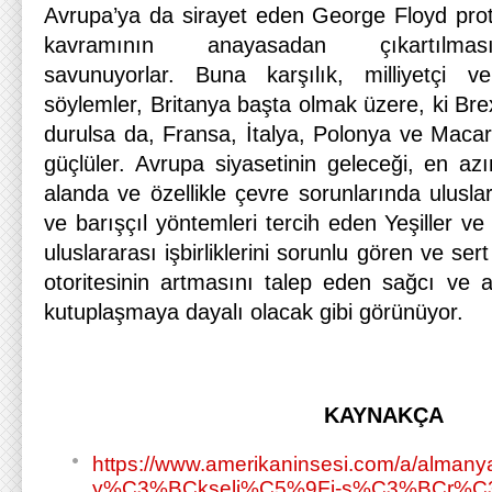
Avrupa’ya da sirayet eden George Floyd prote
kavramının anayasadan çıkartılma
savunuyorlar. Buna karşılık, milliyetçi v
söylemler, Britanya başta olmak üzere, ki Bre
durulsa da, Fransa, İtalya, Polonya ve Macari
güçlüler. Avrupa siyasetinin geleceği, en azı
alanda ve özellikle çevre sorunlarında uluslar
ve barışçıl yöntemleri tercih eden Yeşiller ve t
uluslararası işbirliklerini sorunlu gören ve ser
otoritesinin artmasını talep eden sağcı ve a
kutuplaşmaya dayalı olacak gibi görünüyor.
KAYNAKÇA
https://www.amerikaninsesi.com/a/almany
y%C3%BCkseli%C5%9Fi-s%C3%BCr%C3%