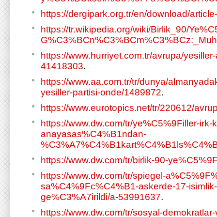
https://dergipark.org.tr/en/download/article
https://tr.wikipedia.org/wiki/Birlik_90/Ye
G%C3%BCn%C3%BCm%C3%BCz:_Muhal
https://www.hurriyet.com.tr/avrupa/yesiller
41418303
.
https://www.aa.com.tr/tr/dunya/almanyadak
yesiller-partisi-onde/1489872
.
https://www.eurotopics.net/tr/220612/avrupa
https://www.dw.com/tr/ye%C5%9Filler-i
anayasas%C4%B1ndan-
%C3%A7%C4%B1kart%C4%B1ls%C4%B1
https://www.dw.com/tr/birlik-90-ye%C5%9F
https://www.dw.com/tr/spiegel-a%C5%
sa%C4%9Fc%C4%B1-askerde-17-isimlik-li
ge%C3%A7irildi/a-53991637
.
https://www.dw.com/tr/sosyal-demokratlar