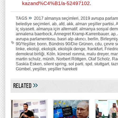
kazand%C4%B1/a-52497102
.
»
TAGS
2017 almanya seçimleri
,
2019 avrupa parlam
belediye seçimleri
,
ab
,
afd
,
akk
,
alman yeşiller partisi
,
A
iç siyaseti
,
almanya için alternatif
,
almanya sosyal demo
annalena baerbock
,
Annegret Kramp-Karrenbauer
,
ap
,
avrupa parlamentosu
,
basri alp akıncı
,
berlin
,
Birleşmi
90/Yeşiller
,
bonn
,
Bündnis 90/Die Grünen
,
cdu
,
çevre s
linke
,
ekoloji
,
ekolojik
,
ekolojik denge
,
frankfurt
,
Friedri
demokrat birliği
,
Köln
,
küresel ısınma
,
malu dreyer
,
man
martin schulz
,
münih
,
Norbert Röttgen
,
Olaf Scholz
,
Ra
Saskia Esken
,
silent spring
,
sol parti
,
spd
,
stuttgart
,
taz
Gümbel
,
yeşiller
,
yeşiller hareketi
»
Related