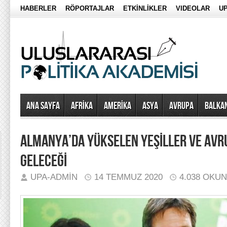
HABERLER
RÖPORTAJLAR
ETKİNLİKLER
VIDEOLAR
UP
Ana Sayfa
AFRİKA
AMERİKA
ASYA
AVRUPA
BALKA
ALMANYA’DA YÜKSELEN YEŞİLLER VE AVRU
GELECEĞİ
UPA-ADMIN
14 TEMMUZ 2020
4.038 OKU