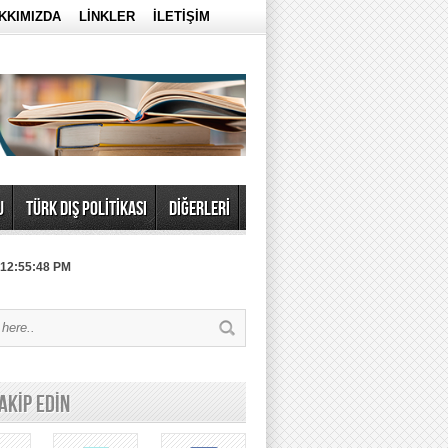
KKIMIZDA
LİNKLER
İLETİŞİM
U
TÜRK DIŞ POLİTİKASI
DİĞERLERİ
 12:55:48 PM
TAKİP EDİN