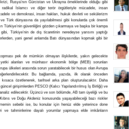
krizi, Rusya’nın Gürcistan ve Ukrayna örneklerinde olduğu gibi
 radikal İslamcı ve diğer terör örgütleriyle mücadele, insan
adele ve demokrasi, insan hakları, hukuk devleti ve sekülerizm
’ya ve Türk dünyasına da yayılabilmesi gibi konularda çok önemli
ının Türkiye’nin güvenliğini gözden çıkarmaya ve başka bir kampa
bi, Türkiye’nin de dış ticaretinin neredeyse yarısını yaptığı
erlerden, yani genel anlamda Batı dünyasından kopmak gibi bir
kopması pek de mümkün olmayan ilişkilerde, yakın gelecekte
 yetki alanları ve münhasır ekonomik bölge (MEB) sorunları
rupa ülkeleri arasında sorun yaratabilecek bir husus olan Avrupa
erlendirilecektir. Bu bağlamda, yazıda, ilk olarak önceden
i kısaca özetlenerek, tarihsel arka plan oluşturulacaktır. Daha
üncel girişimlerden PESCO (Kalıcı Yapılandırılmış İş Birliği) ve
 analiz edilecektir. Üçüncü ve son bölümde, AB tam üyeliği ve bu
in Kıbrıs ve Doğu Akdeniz konusunda yaşayabileceği bazı riskler
ememin sebebi ise, bu konular için henüz elde yeterince done
i ve tahminlerine dayalı yorumlar yapmaya elde imkânların