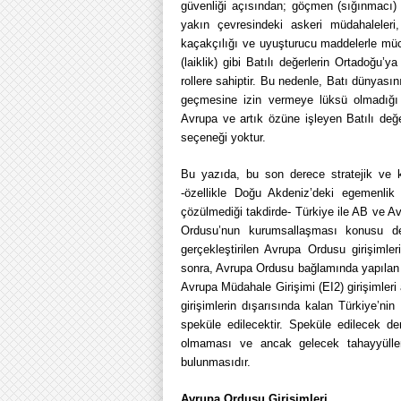
güvenliği açısından; göçmen (sığınmacı) 
yakın çevresindeki askeri müdahaleleri,
kaçakçılığı ve uyuşturucu maddelerle müc
(laiklik) gibi Batılı değerlerin Ortadoğu
rollere sahiptir. Bu nedenle, Batı dünyas
geçmesine izin vermeye lüksü olmadığı gi
Avrupa ve artık özüne işleyen Batılı değ
seçeneği yoktur.
Bu yazıda, bu son derece stratejik ve 
-özellikle Doğu Akdeniz’deki egemenlik
çözülmediği takdirde- Türkiye ile AB ve Av
Ordusu’nun kurumsallaşması konusu değ
gerçekleştirilen Avrupa Ordusu girişimler
sonra, Avrupa Ordusu bağlamında yapılan g
Avrupa Müdahale Girişimi (EI2) girişimleri
girişimlerin dışarısında kalan Türkiye’n
speküle edilecektir. Speküle edilecek d
olmaması ve ancak gelecek tahayyüller
bulunmasıdır.
Avrupa Ordusu Girişimleri