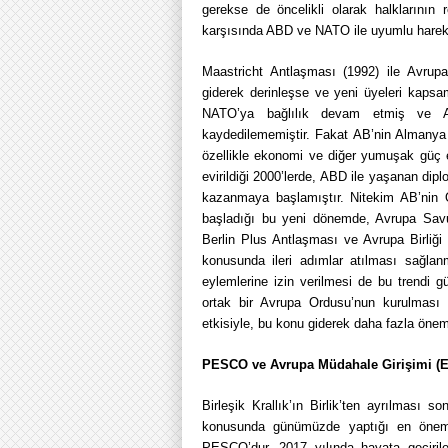
gerekse de öncelikli olarak halklarının r
karşısında ABD ve NATO ile uyumlu hareket
Maastricht Antlaşması (1992) ile Avrupa
giderek derinleşse ve yeni üyeleri kapsa
NATO’ya bağlılık devam etmiş ve 
kaydedilememiştir. Fakat AB’nin Almanya
özellikle ekonomi ve diğer yumuşak güç 
evirildiği 2000’lerde, ABD ile yaşanan dip
kazanmaya başlamıştır. Nitekim AB’nin 
başladığı bu yeni dönemde, Avrupa Savun
Berlin Plus Antlaşması ve Avrupa Birliği
konusunda ileri adımlar atılması sağlanm
eylemlerine izin verilmesi de bu trendi g
ortak bir Avrupa Ordusu’nun kurulması
etkisiyle, bu konu giderek daha fazla ön
PESCO ve Avrupa Müdahale Girişimi (E
Birleşik Krallık’ın Birlik’ten ayrılması
konusunda günümüzde yaptığı en önemli g
PESCO’dur. 2017 yılında hayata geçiril