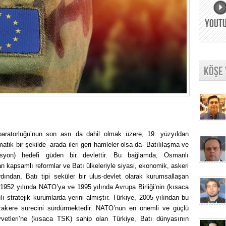
YOUT
KÖŞE
paratorluğu’nun son asrı da dahil olmak üzere, 19. yüzyıldan
atik bir şekilde -arada ileri geri hamleler olsa da- Batılılaşma ve
asyon) hedefi güden bir devlettir. Bu bağlamda, Osmanlı
 kapsamlı reformlar ve Batı ülkeleriyle siyasi, ekonomik, askeri
rdından, Batı tipi seküler bir ulus-devlet olarak kurumsallaşan
1952 yılında NATO’ya ve 1995 yılında Avrupa Birliği’nin (kısaca
ı stratejik kurumlarda yerini almıştır. Türkiye, 2005 yılından bu
kere sürecini sürdürmektedir. NATO’nun en önemli ve güçlü
uvvetleri’ne (kısaca TSK) sahip olan Türkiye, Batı dünyasının