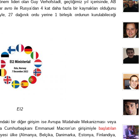
em lideri olan Guy Verhofstadt, geçtiğimiz yıl içerisinde, AB
r avro ile Rusya’dan 4 kat daha fazla bir kaynakları olduğunu
yle, 27 dağınık ordu yerine 1 birleşik ordunun kurulabileceği
EI2
ındaki bir diğer girişim ise Avrupa Müdahale Mekanizması veya
ansa Cumhurbaşkanı Emmanuel Macron’un girişimiyle
başlatılan
si ülke (Almanya, Belçika, Danimarka, Estonya, Finlandiya,