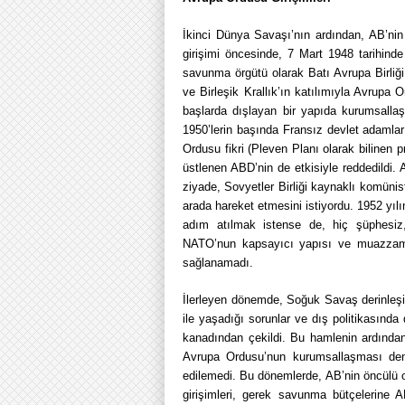
İkinci Dünya Savaşı’nın ardından, AB’nin
girişimi öncesinde, 7 Mart 1948 tarihind
savunma örgütü olarak Batı Avrupa Birliğ
ve Birleşik Krallık’ın katılımıyla Avrupa
başlarda dışlayan bir yapıda kurumsalla
1950’lerin başında Fransız devlet adamları
Ordusu fikri (Pleven Planı olarak bilinen p
üstlenen ABD’nin de etkisiyle reddedild
ziyade, Sovyetler Birliği kaynaklı komünist
arada hareket etmesini istiyordu. 1952 y
adım atılmak istense de, hiç şüphesi
NATO’nun kapsayıcı yapısı ve muazzam e
sağlanamadı.
İlerleyen dönemde, Soğuk Savaş derinleşi
ile yaşadığı sorunlar ve dış politikasın
kanadından çekildi. Bu hamlenin ardında
Avrupa Ordusu’nun kurumsallaşması dene
edilemedi. Bu dönemlerde, AB’nin öncülü 
girişimleri, gerek savunma bütçelerine