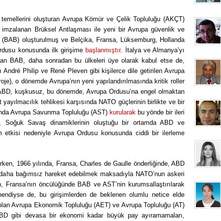
 temellerini oluşturan Avrupa Kömür ve Çelik Topluluğu (AKÇT)
e imzalanan Brüksel Antlaşması ile yeni bir Avrupa güvenlik ve
i (BAB) oluşturulmuş ve Belçika, Fransa, Lüksemburg, Hollanda
 Ordusu konusunda ilk girişime
başlanmıştır
. İtalya ve Almanya’yı
şan BAB, daha sonradan bu ülkeleri üye olarak kabul etse de,
 André Philip ve René Pleven gibi kişilerce dile getirilen Avrupa
roje), o dönemde Avrupa’nın yeni yapılandırılmasında kritik roller
i. ABD, kuşkusuz, bu dönemde, Avrupa Ordusu’na engel olmaktan
 yayılmacılık tehlikesi karşısında NATO güçlerinin birlikte ve bir
ılında Avrupa Savunma Topluluğu (AST)
kurularak
bu yönde bir ileri
z, Soğuk Savaş dinamiklerinin oluştuğu bir ortamda ABD ve
tkisi nedeniyle Avrupa Ordusu konusunda ciddi bir ilerleme
rken, 1966 yılında, Fransa, Charles de Gaulle önderliğinde, ABD
da daha bağımsız hareket edebilmek maksadıyla NATO’nun askeri
n, Fransa’nın öncülüğünde BAB ve AST’nin kurumsallaştırılarak
ndiyse de, bu girişimlerden de beklenen olumlu netice elde
olan Avrupa Ekonomik Topluluğu (AET) ve Avrupa Topluluğu (AT)
 ABD gibi devasa bir ekonomi kadar büyük pay ayıramamaları,