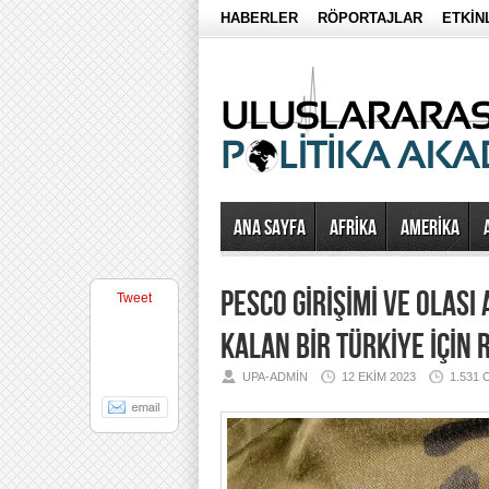
HABERLER
RÖPORTAJLAR
ETKİN
Ana Sayfa
AFRİKA
AMERİKA
PESCO GİRİŞİMİ VE OLAS
Tweet
KALAN BİR TÜRKİYE İÇİN 
UPA-ADMIN
12 EKIM 2023
1.531