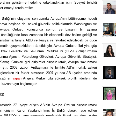
efahını geliştirme hedefine odaklandıkları için, Sovyet tehdidi
 etmeyi tercih ettiler.
 Birliği’nin oluşumu sonrasında Avrupa’nın bütünleşme hedefi
maya başlasa da, askeri-güvenlik politikalarında Washington ve
Avrupa Ordusu konusunda somut ve başarılı bir aşama
 öncülüğünde kısa zamanda bir ekonomik dev haline geldiği ve
enstrümanlarıyla ABD ve Rusya ile rekabet edebilecek bir güce
lomatik uyuşmazlıkların da etkisiyle, Avrupa Ordusu fikri yine güç
Ortak Güvenlik ve Savunma Politikası’nı (OGSP) oluşturmaya
ma Ajansı, Petersberg Görevleri, Avrupa Güvenlik Stratejisi,
 Savaş Grupları gibi girişimler oluşturularak, Avrupa savunması
ıştır. 2009 Lizbon Antlaşması ile birlikte AB’nin ortak askeri
üçlendiren bir faktör olmuştur. 2007 yılında AB üyeleri arasında
 çağrısı
yapan
Angela Merkel gibi yüksek profilli liderlerin de
em kazanmaya başlamıştır.
I2)
 sonrasında 27 üyeye düşen AB’nin Avrupa Ordusu oluşturulması
irişim Kalıcı Yapılandırılmış İş Birliği olarak ifade edilen
en PESCO’ya -anayasasında tarafsızlık ilkesi yer alan- Malta