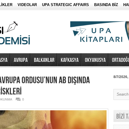
LİKLER
VIDEOLAR
UPA STRATEGIC AFFAIRS
BASINDA BİZ
HA
ASYA
AVRUPA
BALKANLAR
KAFKASYA
OKYANUSYA
ORTADOĞ
I AVRUPA ORDUSU’NUN AB DIŞINDA
8/7/2026,
RİSKLERİ
 OKUNMA
0
BİZİ 