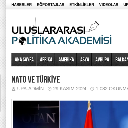
HABERLER
RÖPORTAJLAR
ETKİNLİKLER
VIDEOLAR
UP
Ana Sayfa
AFRİKA
AMERİKA
ASYA
AVRUPA
BALKA
NATO VE TÜRKİYE
UPA-ADMIN
29 KASIM 2024
1.082 OKUNM