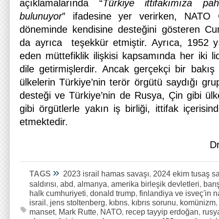
açıklamalarında “
Türkiye ittifakımıza pa
bulunuyor
” ifadesine yer verirken, NATO 
döneminde kendisine desteğini gösteren C
da ayrıca teşekkür etmiştir. Ayrıca, 1952 
eden müttefiklik ilişkisi kapsamında her iki l
dile getirmişlerdir. Ancak gerçekçi bir bakış
ülkelerin Türkiye’nin terör örgütü saydığı grupl
desteği ve Türkiye’nin de Rusya, Çin gibi ü
gibi örgütlerle yakın iş birliği, ittifak içerisi
etmektedir.
D
»
TAGS
2023 israil hamas savaşı
,
2024 ekim tusaş sal
saldırısı
,
abd
,
almanya
,
amerika birleşik devletleri
,
barı
halk cumhuriyeti
,
donald trump
,
finlandiya ve isveç'in n
israil
,
jens stoltenberg
,
kıbrıs
,
kıbrıs sorunu
,
komünizm
manset
,
Mark Rutte
,
NATO
,
recep tayyip erdoğan
,
rusy