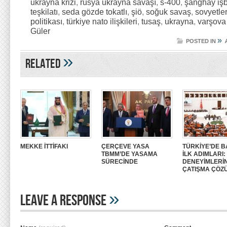
ukrayna krizi
,
rusya ukrayna savaşı
,
s-400
,
şanghay işbi
teşkilatı
,
seda gözde tokatlı
,
şiö
,
soğuk savaş
,
sovyetler 
politikası
,
türkiye nato ilişkileri
,
tusaş
,
ukrayna
,
varşova 
Güler
»
POSTED IN
»
Related
MEKKE İTTİFAKI
ÇERÇEVE YASA
TÜRKİYE’DE B
TBMM’DE YASAMA
İLK ADIMLARI
SÜRECİNDE
DENEYİMLERİ
ÇATIŞMA ÇÖZ
»
Leave A Response