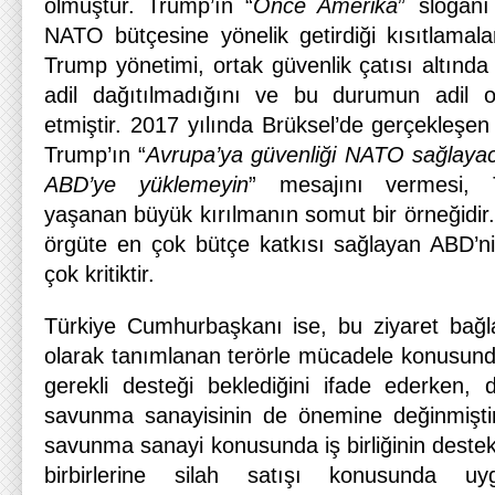
olmuştur. Trump’ın “
Önce Amerika
” sloganı
NATO bütçesine yönelik getirdiği kısıtlamala
Trump yönetimi, ortak güvenlik çatısı altınd
adil dağıtılmadığını ve bu durumun adil o
etmiştir. 2017 yılında Brüksel’de gerçekleşen
Trump’ın “
Avrupa’ya güvenliği NATO sağlayac
ABD’ye yüklemeyin
” mesajını vermesi, Tra
yaşanan büyük kırılmanın somut bir örneğidir
örgüte en çok bütçe katkısı sağlayan ABD’nin
çok kritiktir.
Türkiye Cumhurbaşkanı ise, bu ziyaret bağ
olarak tanımlanan terörle mücadele konusunda
gerekli desteği beklediğini ifade ederken,
savunma sanayisinin de önemine değinmişti
savunma sanayi konusunda iş birliğinin destek
birbirlerine silah satışı konusunda uy