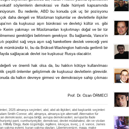
vokatif söylemlerin demokrasi ve ifade hürriyeti kapsamında
düşünüyorum. Bu nedenle, ABD bu konuda çok uç bir pozisyonu
çok daha dengeli ve Müslüman toplumlar ve devletlerle ilişkiler
upa’nın da kuşkusuz aşırı bürokrasi ve devletçi kültür vs. gibi
ran- Kerim yakmayı ve Müslümanları kışkırtmayı doğal ve bir tür
ilmemesi gerektiğini belirtmem gerekiyor. Bu bağlamda, Vance’in
tı popülist sağ veya aşırı sağ hareketlere destek vereceği yeni
ek mümkündür ki, bu da Brüksel-Washington hattında gerilimli bir
fayda sağlayacak devlet ise kuşkusuz Rusya olacaktır.
 değerli ve önemli hak olsa da, bu hakkın kötüye kullanılması
ik çeşitli önlemler geliştirmek de kuşkusuz devletlerin görevidir.
konuda da halkın devreye girmesi ve demokrasiye sahip çıkması
Prof. Dr. Ozan ÖRMECİ
mleri
,
2025 almanya seçimleri
,
abd
,
abd ab ilişkileri
,
abd başkanlık seçimleri
Adam Smith-Connor
,
afd
,
almanya
,
almanya için alternatif
,
Alternative für
kan demokrasisi
,
avrupa birliği
,
avrupa demokrasileri
,
avrupa'da ifade
uriyetçi parti
,
cumhuriyetçiler
,
demokrasi
,
devlet müdahalesi
,
din ve vicdan
ğü
,
Hillbilly Elegy
,
ifade özgürlüğü
,
ingiltere
,
iskoçya
,
isveç
,
j. d. vance
,
James
ran yakma eylemi
,
kuran yakma olayları
,
Liberteryenizm
,
maga
,
make