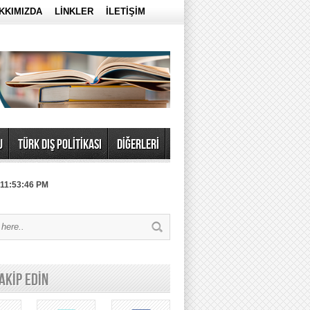
KKIMIZDA
LİNKLER
İLETİŞİM
U
TÜRK DIŞ POLİTİKASI
DİĞERLERİ
 11:53:46 PM
TAKİP EDİN