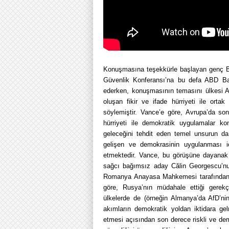
Konuşmasına teşekkürle başlayan genç Baş
Güvenlik Konferansı’na bu defa ABD Ba
ederken, konuşmasının temasını ülkesi AB
oluşan fikir ve ifade hürriyeti ile ortak 
söylemiştir. Vance’e göre, Avrupa’da son 
hürriyeti ile demokratik uygulamalar k
geleceğini tehdit eden temel unsurun d
gelişen ve demokrasinin uygulanması iç
etmektedir. Vance, bu görüşüne dayanak
sağcı bağımsız aday Călin Georgescu’nu
Romanya Anayasa Mahkemesi tarafından i
göre, Rusya’nın müdahale ettiği gerek
ülkelerde de (örneğin Almanya’da AfD’ni
akımların demokratik yoldan iktidara ge
etmesi açısından son derece riskli ve de