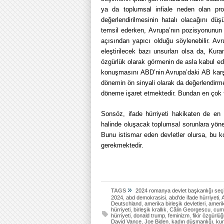
ya da toplumsal infiale neden olan pro
değerlendirilmesinin hatalı olacağını 
temsil ederken, Avrupa’nın pozisyonunun 
açısından yapıcı olduğu söylenebilir. Avr
eleştirilecek bazı unsurları olsa da, Ku
özgürlük olarak görmenin de asla kabul ed
konuşmasını ABD’nin Avrupa’daki AB karşı
dönemin ön sinyali olarak da değerlendirm
döneme işaret etmektedir. Bundan en çok 
Sonsöz, ifade hürriyeti hakikaten de en
halinde oluşacak toplumsal sorunlara yönel
Bunu istismar eden devletler olursa, bu 
gerekmektedir.
»
TAGS
2024 romanya devlet başkanlığı seçi
2024
,
abd demokrasisi
,
abd'de ifade hürriyeti
,
Deutschland
,
amerika birleşik devletleri
,
ameri
hürriyeti
,
birleşik krallık
,
Călin Georgescu
,
cumh
hürriyeti
,
donald trump
,
feminizm
,
fikir özgürlü
David Vance
,
Joe Biden
,
kadın düşmanlığı
,
ku