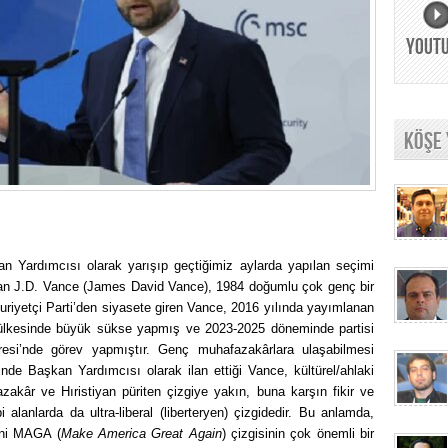
YOUT
KÖŞE
 Yardımcısı olarak yarışıp geçtiğimiz aylarda yapılan seçimi
an J.D. Vance (James David Vance), 1984 doğumlu çok genç bir
riyetçi Parti’den siyasete giren Vance, 2016 yılında yayımlanan
lkesinde büyük sükse yapmış ve 2023-2025 döneminde partisi
si’nde görev yapmıştır. Genç muhafazakârlara ulaşabilmesi
e Başkan Yardımcısı olarak ilan ettiği Vance, kültürel/ahlaki
zakâr ve Hıristiyan püriten çizgiye yakın, buna karşın fikir ve
 alanlarda da ultra-liberal (liberteryen) çizgidedir. Bu anlamda,
eni MAGA (
Make America Great Again
) çizgisinin çok önemli bir