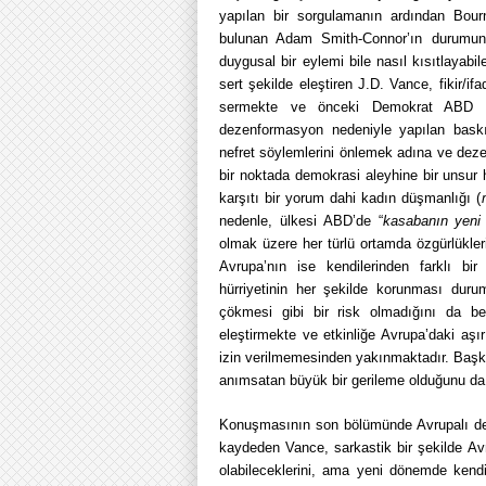
yapılan bir sorgulamanın ardından Bou
bulunan Adam Smith-Connor’ın durumunu
duygusal bir eylemi bile nasıl kısıtlayabi
sert şekilde eleştiren J.D. Vance, fikir/
sermekte ve önceki Demokrat ABD B
dezenformasyon nedeniyle yapılan baskıl
nefret söylemlerini önlemek adına ve dez
bir noktada demokrasi aleyhine bir unsur hal
karşıtı bir yorum dahi kadın düşmanlığı (
nedenle, ülkesi ABD’de “
kasabanın yeni 
olmak üzere her türlü ortamda özgürlükle
Avrupa’nın ise kendilerinden farklı bi
hürriyetinin her şekilde korunması durum
çökmesi gibi bir risk olmadığını da be
eleştirmekte ve etkinliğe Avrupa’daki aşırı
izin verilmemesinden yakınmaktadır. Başk
anımsatan büyük bir gerileme olduğunu da 
Konuşmasının son bölümünde Avrupalı devle
kaydeden Vance, sarkastik bir şekilde Avr
olabileceklerini, ama yeni dönemde kendil