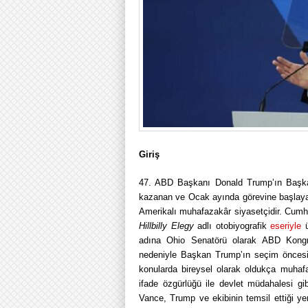
Giriş
47. ABD Başkanı Donald Trump’ın Başkan
kazanan ve Ocak ayında görevine başlay
Amerikalı muhafazakâr siyasetçidir. Cumhu
Hillbilly Elegy
adlı otobiyografik
eseriyle
ü
adına Ohio Senatörü olarak ABD Kongre
nedeniyle Başkan Trump’ın seçim öncesind
konularda bireysel olarak oldukça muhafa
ifade özgürlüğü ile devlet müdahalesi gibi
Vance, Trump ve ekibinin temsil ettiği y