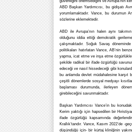
güvenliğini önemsediğini ve Avrupa’nın ken
ABD Başkan Yardımcısı, bu gidişatı Avru
yorumlamaktadır. Vance, bu durumun Ame
sözlerine eklemektedir.
ABD ile Avrupa’nın halen aynı takımın 
olduğunu iddia ettiği demokratik gerile
çalışmaktadır. Soğuk Savaş döneminde S
politikaları hatırlatan Vance, AB’nin ben
yapma, icat etme ve inşa etme özgürlükler
şekilde radikal bir ifade özgürlüğü savun
edeceği ve nasıl hissedeceği gibi konular
bu anlamda devlet müdahalesine karşıt bir
çeşitli dönemlerde sosyal medyayı kısıtlam
başlaması durumunda, ilerleyen dönem
girebileceğini savunmaktadır.
Başkan Yardımcısı Vance’in bu konudaki l
Kerim yaktığı için hapsedilen bir Hırist
ifade özgürlüğü kapsamında değerlendirm
Krallık’tandır. Vance, Kasım 2022’de -ge
düşündüğü için- bir kürtaj kliniğinin ya