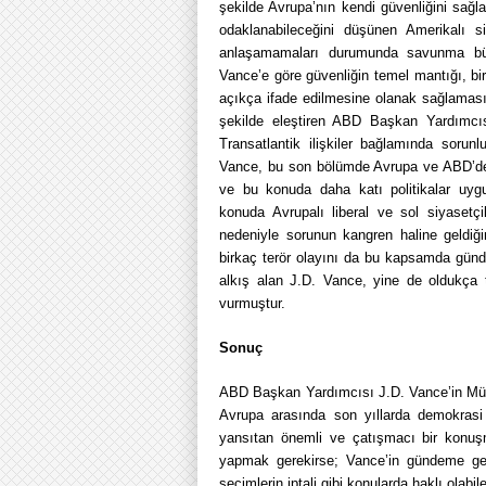
şekilde Avrupa’nın kendi güvenliğini sağl
odaklanabileceğini düşünen Amerikalı s
anlaşamamaları durumunda savunma bütç
Vance’e göre güvenliğin temel mantığı, bir
açıkça ifade edilmesine olanak sağlaması
şekilde eleştiren ABD Başkan Yardımcı
Transatlantik ilişkiler bağlamında sorun
Vance, bu son bölümde Avrupa ve ABD’de
ve bu konuda daha katı politikalar uygu
konuda Avrupalı liberal ve sol siyasetçil
nedeniyle sorunun kangren haline geldi
birkaç terör olayını da bu kapsamda günd
alkış alan J.D. Vance, yine de oldukça 
vurmuştur.
Sonuç
ABD Başkan Yardımcısı J.D. Vance’in Müni
Avrupa arasında son yıllarda demokrasi v
yansıtan önemli ve çatışmacı bir konuş
yapmak gerekirse; Vance’in gündeme get
seçimlerin iptali gibi konularda haklı ola