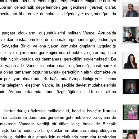
di kendini savunabilenecek güce erişmesini istediğini de belirten
pa’nın demokratik değerlerinden geri çekilmesi (
retreat
) olarak
rika’nın liberter ve demokratik değerleriyle uyuşmadığını da
parçası olduklarını düşündüklerini belirten Vance, Avrupa’da
meye dair başka örnekler de sunarak argümanını güçlendirmeye
ovyetler Birliği ve ona yakın komünist grupların uyguladığı
zer bir yola girmemesi gerektiğini ima etmekte ve şaşırtma, hata
inin hiçbir koşulda kısıtlanmaması gerektiğini söylemektedir. Bu
usu yapan J.D. Vance, insanların nasıl düşüneceği, nasıl hareket
da onları tamamen özgür bırakmak gerektiğinin altını çizmekte ve
 pozisyon almaktadır. Bu bağlamda Avrupa Birliği yetkililerinin
a taleplerini eleştiren Vance, bu şekilde devlet müdahalelerinin
de Avrupa kıtasında ifade özgürlüğünün ciddi risk altına
iberter duruşu öylesine radikaldir ki, kendisi İsveç’te Kuran-ı
iyan din adamının durumunu gündeme getirmekte ve bu eylemi de
ektedir. Vance’in verdiği bir diğer ilginç örnek de Birleşik
çmişte kürtaj nedeniyle bir çocuklarının ölümüne sebep olduğunu
kınında üç dakika dua etmek için durduğunda memurlar tarafından