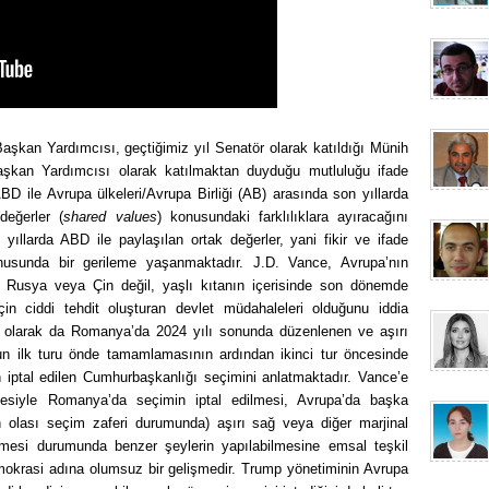
kan Yardımcısı, geçtiğimiz yıl Senatör olarak katıldığı Münih
şkan Yardımcısı olarak katılmaktan duyduğu mutluluğu ifade
D ile Avrupa ülkeleri/Avrupa Birliği (AB) arasında son yıllarda
değerler (
shared values
) konusundaki farklılıklara ayıracağını
yıllarda ABD ile paylaşılan ortak değerler, yani fikir ve ifade
onusunda bir gerileme yaşanmaktadır. J.D. Vance, Avrupa’nın
a Rusya veya Çin değil, yaşlı kıtanın içerisinde son dönemde
in ciddi tehdit oluşturan devlet müdahaleleri olduğunu iddia
 olarak da Romanya’da 2024 yılı sonunda düzenlenen ve aşırı
n ilk turu önde tamamlamasının ardından ikinci tur öncesinde
ptal edilen Cumhurbaşkanlığı seçimini anlatmaktadır. Vance’e
çesiyle Romanya’da seçimin iptal edilmesi, Avrupa’da başka
n olası seçim zaferi durumunda) aşırı sağ veya diğer marjinal
lmesi durumunda benzer şeylerin yapılabilmesine emsal teşkil
mokrasi adına olumsuz bir gelişmedir. Trump yönetiminin Avrupa