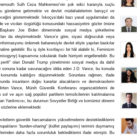
rnemouth Sulh Ceza Mahkemesi’nin şok edici kararıyla suçlu
 gündeme getirmekte ve devlet müdahalelerinin barışçıl ve
leceğini göstermektedir. İskoçya’daki bazı yasal uygulamaları da
ifade ve vicdan özgürlüğü konusundaki hassasiyetini gözler önüne
aşkanı Joe Biden döneminde sosyal medya şirketlerine
arı da eleştirmektedir. Vance’e göre, siyasi doğruculuk veya
enformasyonu önlemek bahanesiyle devlet eliyle yapılan baskılar
ine gelebilir. Bu iş öyle kısıtlayıcı bir hâl alabilir ki, Feminizm
misogyny
) kapsamına sokularak ifade hürriyeti engellenebilir. Bu
şerifi
” olan Donald Trump yönetiminin sosyal medya da dahil
ri sonuna kadar savunacağını iddia eden J.D. Vance, bu konuda
r konumda kaldığını düşünmektedir. Sorunlara rağmen, ifade
unda insanların doğru kararlar alacaklarını ve demokrasilerin
lirten Vance, Münih Güvenlik Konferansı organizatörlerini de
 sol ve aşırı sağ popülist partilerin temsilcilerinin katılmalarına
an Yardımcısı, bu durumun Sovyetler Birliği ve komünist dönemi
sözlerine eklemektedir.
tlerin güvenlik harcamalarını yükseltmelerini desteklediklerini
upalıların “
burden-sharing
” (külfet paylaşımı) terimini duymamış
erinden daha fazla sorumluluk beklediklerini ifade etmiştir. Bu