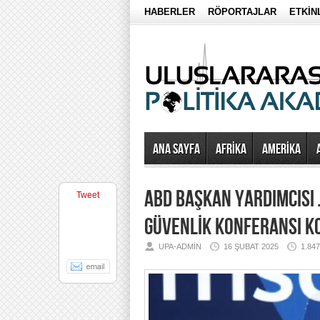
HABERLER
RÖPORTAJLAR
ETKİN
Ana Sayfa
AFRİKA
AMERİKA
ABD BAŞKAN YARDIMCISI 
Tweet
GÜVENLİK KONFERANSI K
UPA-ADMIN
16 ŞUBAT 2025
1.84