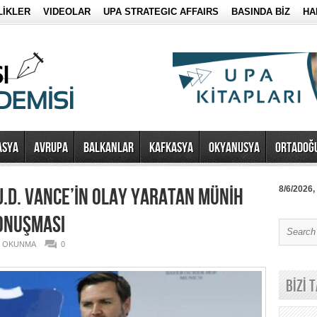
LİKLER
VIDEOLAR
UPA STRATEGIC AFFAIRS
BASINDA BİZ
HA
ASYA
AVRUPA
BALKANLAR
KAFKASYA
OKYANUSYA
ORTADOĞ
J.D. VANCE’İN OLAY YARATAN MÜNİH
8/6/2026,
ONUŞMASI
7 OKUNMA
0
BİZİ 