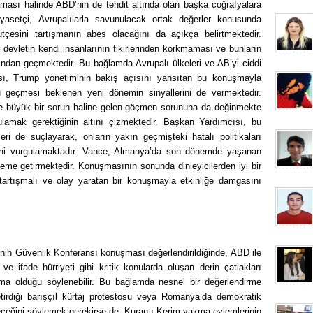
aması halinde ABD’nin de tehdit altında olan başka coğrafyalara
iyasetçi, Avrupalılarla savunulacak ortak değerler konusunda
esini tartışmanın abes olacağını da açıkça belirtmektedir.
 devletin kendi insanlarının fikirlerinden korkmaması ve bunların
ndan geçmektedir. Bu bağlamda Avrupalı ülkeleri ve AB’yi ciddi
sı, Trump yönetiminin bakış açısını yansıtan bu konuşmayla
lu geçmesi beklenen yeni dönemin sinyallerini de vermektedir.
 büyük bir sorun haline gelen göçmen sorununa da değinmekte
lamak gerektiğinin altını çizmektedir. Başkan Yardımcısı, bu
eri de suçlayarak, onların yakın geçmişteki hatalı politikaları
ğini vurgulamaktadır. Vance, Almanya’da son dönemde yaşanan
eme getirmektedir. Konuşmasının sonunda dinleyicilerden iyi bir
tartışmalı ve olay yaratan bir konuşmayla etkinliğe damgasını
h Güvenlik Konferansı konuşması değerlendirildiğinde, ABD ile
e ifade hürriyeti gibi kritik konularda oluşan derin çatlakları
ma olduğu söylenebilir. Bu bağlamda nesnel bir değerlendirme
irdiği barışçıl kürtaj protestosu veya Romanya’da demokratik
bileceğini söylemek gerekirse de, Kuran-ı Kerim yakma eylemlerinin