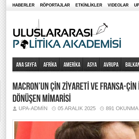
HABERLER
RÖPORTAJLAR
ETKİNLİKLER
VIDEOLAR
UP
Ana Sayfa
AFRİKA
AMERİKA
ASYA
AVRUPA
BALKA
MACRON’UN ÇİN ZİYARETİ VE FRANSA-ÇİN İ
DÖNÜŞEN MİMARİSİ
UPA-ADMIN
05 ARALIK 2025
891 OKUNMA