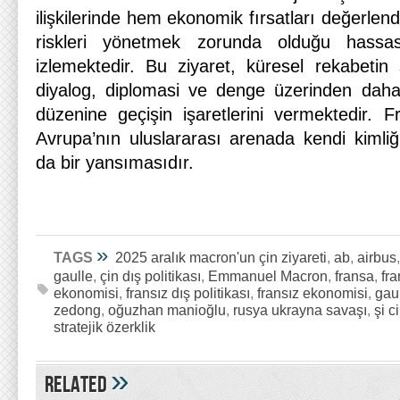
ilişkilerinde hem ekonomik fırsatları değerlen
riskleri yönetmek zorunda olduğu hassas
izlemektedir. Bu ziyaret, küresel rekabetin 
diyalog, diplomasi ve denge üzerinden daha
düzenine geçişin işaretlerini vermektedir. Fr
Avrupa’nın uluslararası arenada kendi kimliğ
da bir yansımasıdır.
»
TAGS
2025 aralık macron'un çin ziyareti
,
ab
,
airbus
gaulle
,
çin dış politikası
,
Emmanuel Macron
,
fransa
,
fra
ekonomisi
,
fransız dış politikası
,
fransız ekonomisi
,
gau
zedong
,
oğuzhan manioğlu
,
rusya ukrayna savaşı
,
şi c
stratejik özerklik
»
Related