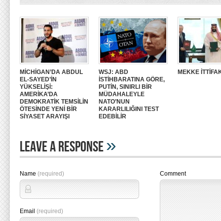
MİCHİGAN’DA ABDUL
WSJ: ABD
MEKKE İTTİFAK
EL-SAYED’İN
İSTİHBARATINA GÖRE,
YÜKSELİŞİ:
PUTİN, SINIRLI BİR
AMERİKA’DA
MÜDAHALEYLE
DEMOKRATİK TEMSİLİN
NATO’NUN
ÖTESİNDE YENİ BİR
KARARLILIĞINI TEST
SİYASET ARAYIŞI
EDEBİLİR
»
Leave A Response
Name
(required)
Comment
Email
(required)