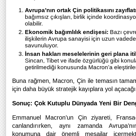
Avrupa’nın ortak Çin politikasını zayıflat
bağımsız çıkışları, birlik içinde koordinas
olabilir.
Ekonomik bağımlılık endişesi:
Bazı çevre
ilişkilerin Avrupa sanayisi için uzun vadede
savunuluyor.
İnsan hakları meselelerinin geri plana iti
Sincan, Tibet ve ifade özgürlüğü gibi kon
getirilmediği konusunda Macron’a eleştirile
Buna rağmen, Macron, Çin ile temasın tamam
için daha büyük stratejik kayıplara yol açacağ
Sonuç: Çok Kutuplu Dünyada Yeni Bir Deng
Emmanuel Macron’un Çin ziyareti, Fransa–Çi
canlandırırken, aynı zamanda Avrupa’nı
konumuna dair önemli mesajlar içermekt