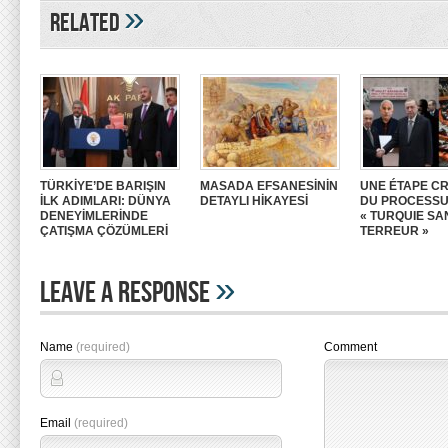
»
Related
TÜRKİYE’DE BARIŞIN
MASADA EFSANESİNİN
UNE ÉTAPE CR
İLK ADIMLARI: DÜNYA
DETAYLI HİKAYESİ
DU PROCESS
DENEYİMLERİNDE
« TURQUIE SA
ÇATIŞMA ÇÖZÜMLERİ
TERREUR »
»
Leave A Response
Name
(required)
Comment
Email
(required)