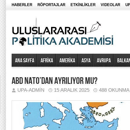
HABERLER
RÖPORTAJLAR
ETKİNLİKLER
VIDEOLAR
UP
Ana Sayfa
AFRİKA
AMERİKA
ASYA
AVRUPA
BALKA
ABD NATO’DAN AYRILIYOR MU?
UPA-ADMIN
15 ARALIK 2025
488 OKUNMA