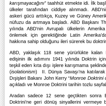
karışmayacağını
” taahhüt etmekte idi. İlk baş
ülkeler tarafından ciddiye alınmadı. ABD’n
askeri gücü arttıkça, Kuzey ve Güney Amerika
nüfuzu da artmaya başladı. ABD Başkanı T
yılında ABD’nin Avrupalı ülkelerin Amerika
önlemek için gerektiğinde Latin Amerika’
hakkına sahip olduğunu ileri sürerek bu doktrin
ABD, yaklaşık 118 sene yürürlükte kalan M
edişinin ilk adımını 1941 yılında Doktrin iç
teşkil eden kıta dışı işlere karışmama şeklinde
(
isolationism
) II. Dünya Savaşı’na katılarak
Dışişleri Bakanı John Kerry “
Monroe Doktrini 
açıkladı ve Monroe Doktrini tarihin tozlu sayfal
Aradan sadece 12 sene geçtikten sonra
Doktrini’ne geri dönüş sinyallerini vermeye 