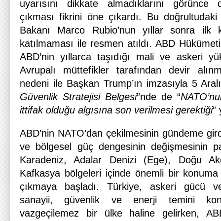
uyarısını dikkate almadıklarını görünc
çıkması fikrini öne çıkardı. Bu doğrultudaki
Bakanı Marco Rubio’nun yıllar sonra ilk 
katılmaması ile resmen atıldı. ABD Hükümetin
ABD’nin yıllarca taşıdığı mali ve askeri y
Avrupalı müttefikler tarafından devir alı
nedeni ile Başkan Trump’ın imzasıyla 5 Aral
Güvenlik Stratejisi Belgesi
”nde de “
NATO’nun
ittifak olduğu algısına son verilmesi gerektiği
” 
ABD’nin NATO’dan çekilmesinin gündeme girdi
ve bölgesel güç dengesinin değişmesinin pa
Karadeniz, Adalar Denizi (Ege), Doğu A
Kafkasya bölgeleri içinde önemli bir konuma
çıkmaya başladı. Türkiye, askeri gücü v
sanayii, güvenlik ve enerji temini kon
vazgeçilemez bir ülke haline gelirken, A