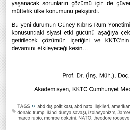
yaşanacak sorunların çözümü için de güveni
müttefik ülke konumunu pekiştirdi.
Bu yeni durumun Güney Kıbrıs Rum Yönetimi i
konusundaki siyasi etki gücünü aşağıya çek
getirilecek çözümün içeriğini ve KKTC’nin 
devamını etkileyeceği kesin…
Prof. Dr. (İnş. Müh.), Doç.
Akademisyen, KKTC Cumhuriyet Meclis
»
TAGS
abd dış politikası
,
abd nato ilişkileri
,
amerikan 
donald trump
,
ikinci dünya savaşı
,
izolasyonizm
,
Jame
marco rubio
,
monroe doktrini
,
NATO
,
theodore roosevel