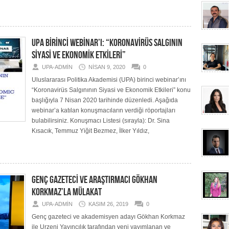
UPA BİRİNCİ WEBİNAR’I: “KORONAVİRÜS SALGININ
SİYASİ VE EKONOMİK ETKİLERİ”
UPA-ADMIN
NISAN 9, 2020
0
Uluslararası Politika Akademisi (UPA) birinci webinar’ını
“Koronavirüs Salgınının Siyasi ve Ekonomik Etkileri” konu
başlığıyla 7 Nisan 2020 tarihinde düzenledi. Aşağıda
webinar’a katılan konuşmacıların verdiği röportajları
bulabilirsiniz. Konuşmacı Listesi (sırayla): Dr. Sina
Kısacık, Temmuz Yiğit Bezmez, İlker Yıldız,
GENÇ GAZETECİ VE ARAŞTIRMACI GÖKHAN
KORKMAZ’LA MÜLAKAT
UPA-ADMIN
KASIM 26, 2019
0
Genç gazeteci ve akademisyen adayı Gökhan Korkmaz
ile Urzeni Yayıncılık tarafından yeni yayımlanan ve