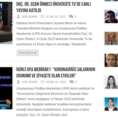
DOÇ. DR. OZAN ÖRMECİ ÜNİVERSİTE TV’DE CANLI
YAYINA KATILDI
UPA-ADMIN
OCAK 10, 2023
0
İstanbul Kent Üniversitesi Siyaset Bilimi ve Kamu
Yönetimi Bölümü Başkanı ve Uluslararası Politika
Akademisi (UPA) Kurucu Genel Koordinatörü Doç. Dr.
Ozan Örmeci, 9 Ocak 2023 tarihinde Üniversite Tv’de
yayınlanan ve Elvan Ilgaz’ın sunduğu “Akademik
»
Read More
İKİNCİ UPA WEBİNAR’I: “KORONAVİRÜS SALGINININ
EKONOMİ VE SİYASETE OLAN ETKİLERİ”
UPA-ADMIN
NISAN 15, 2020
0
Uluslararası Politika Akademisi (UPA) ikinci webinar’ını
“Koronavirüs Salgınının Ekonomi ve Siyasete Olan
Etkileri” konu başlığıyla 13 Nisan 2020 tarihinde
düzenledi. Aşağıda webinar’a katılan konuşmacıların
verdiği röportajları bulabilirsiniz. Konuşmacı Listesi
(sırayla): Doç. Dr. Ozan Örmeci, Anıl