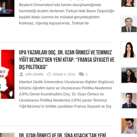
Beykent Üniversitesi’nde benim danışmanlığımda
hazırladığı tezden derlenen Türkiye’deki Basın Özgürlüğü
başlıklı kitabı üzerine bir mülakat gerçekleştirdim.
Korkmaz, röportaj kapsamında, Türkiye’de
UPA YAZARLARI DOÇ. DR. OZAN ÖRMECİ VE TEMMUZ
YİĞİT BEZMEZ’DEN YENİ KİTAP: “FRANSA SİYASETİ VE
DIŞ POLİTİKASI”
UPA-ADMIN
NISAN 4, 2019
0
İstanbul Gedik Üniversitesi Uluslararası İlişkiler (İngilizce)
bölümü öğretim üyesi ve Uluslararası Politika Akademisi
(UPA) Genel Koordinatörü Doç. Dr. Ozan Örmeci ile
Uluslararası Politika Akademisi (UPA) yazarı Temmuz
Yiğit Bezmez’in birlikte yazdıkları Fransa Siyaseti ve Dış
DR. OZAN ÖRMECİ VE DR. SİNA KISACIK’TAN YENİ