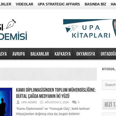
LİKLER
VIDEOLAR
UPA STRATEGIC AFFAIRS
BASINDA BİZ
HA
ASYA
AVRUPA
BALKANLAR
KAFKASYA
OKYANUSYA
ORTADOĞ
8/7/2026,
KAMU DİPLOMASİSİNDEN TOPLUM MÜHENDİSLİĞİNE:
DİJİTAL ÇAĞDA MEDYANIN İKİ YÜZÜ
UPA-ADMIN
AĞUSTOS 3, 2026
0
BİZİ 
“Kamu Diplomasisi” ve “Yumuşak Güç“, farklı tarihsel
ihtiyaçlardan doğmuş olsa da, bugün birbirini