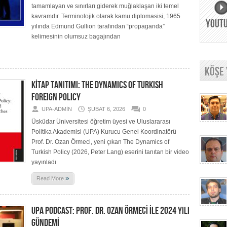
tamamlayan ve sınırları giderek muğlaklaşan iki temel
kavramdır. Terminolojik olarak kamu diplomasisi, 1965
YOUT
yılında Edmund Gullion tarafından “propaganda”
kelimesinin olumsuz bagajından
KÖŞE
KİTAP TANITIMI: THE DYNAMICS OF TURKISH
FOREIGN POLICY
UPA-ADMIN
ŞUBAT 6, 2026
0
Üsküdar Üniversitesi öğretim üyesi ve Uluslararası
Politika Akademisi (UPA) Kurucu Genel Koordinatörü
Prof. Dr. Ozan Örmeci, yeni çıkan The Dynamics of
Turkish Policy (2026, Peter Lang) eserini tanıtan bir video
yayınladı
»
Read More
UPA PODCAST: PROF. DR. OZAN ÖRMECİ İLE 2024 YILI
GÜNDEMİ