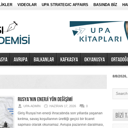
LİKLER
VIDEOLAR
UPA STRATEGIC AFFAIRS
BASINDA BİZ
HA
ASYA
AVRUPA
BALKANLAR
KAFKASYA
OKYANUSYA
ORTADOĞ
8/8/2026,
RUSYA’NIN ENERJİ YÖN DEĞİŞİMİ
UPA-ADMIN
HAZIRAN 17, 2026
0
Giriş Rusya’nın enerji ihracatında son yıllarda yaşanan
BİZİ 
kırılma, savaş koşullarının ürettiği geçici bir ticaret
sapması olarak okunamaz. Avrupa pazarının daralması,