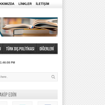
KKIMIZDA
LİNKLER
İLETİŞİM
U
TÜRK DIŞ POLİTİKASI
DİĞERLERİ
 1:46:08 PM
TAKİP EDİN