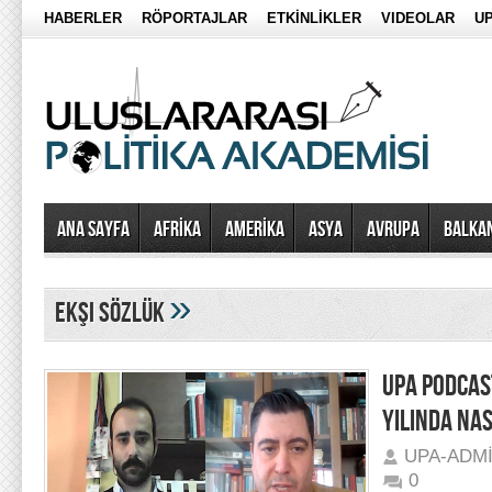
HABERLER
RÖPORTAJLAR
ETKİNLİKLER
VIDEOLAR
UP
Ana Sayfa
AFRİKA
AMERİKA
ASYA
AVRUPA
BALKA
»
ekşi sözlük
UPA PODCAS
YILINDA NAS
UPA-ADM
0