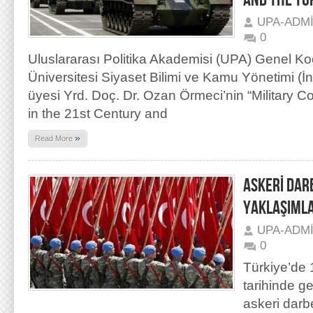
AND THE TU
UPA-ADM
0
Uluslararası Politika Akademisi (UPA) Genel K
Üniversitesi Siyaset Bilimi ve Kamu Yönetimi (İ
üyesi Yrd. Doç. Dr. Ozan Örmeci’nin “Military Co
in the 21st Century and
»
Read More
ASKERİ DAR
YAKLAŞIML
UPA-ADM
0
Türkiye’de
tarihinde g
askeri darb