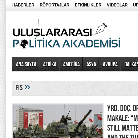
HABERLER
RÖPORTAJLAR
ETKİNLİKLER
VIDEOLAR
UP
Ana Sayfa
AFRİKA
AMERİKA
ASYA
AVRUPA
BALKA
»
fis
YRD. DOÇ. D
MAKALE: “M
STILL MATTE