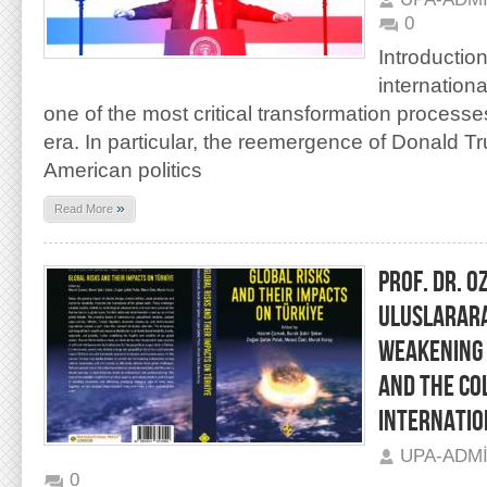
0
Introductio
internation
one of the most critical transformation process
era. In particular, the reemergence of Donald Tr
American politics
»
Read More
PROF. DR. O
ULUSLARARA
WEAKENING 
AND THE CO
INTERNATIO
UPA-ADM
0