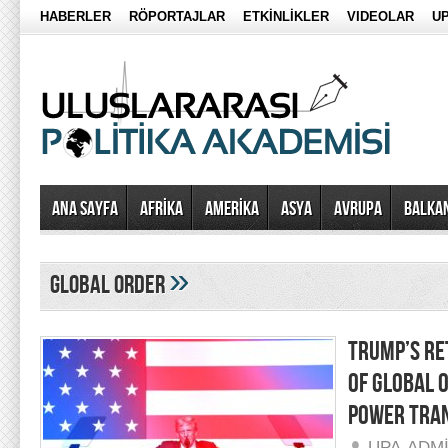
HABERLER
RÖPORTAJLAR
ETKİNLİKLER
VIDEOLAR
UP
Ana Sayfa
AFRİKA
AMERİKA
ASYA
AVRUPA
BALKA
»
global order
TRUMP’S RE
OF GLOBAL 
POWER TRA
UPA-ADM