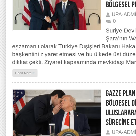
BÖLGESEL P
UPA-ADM
0
Suriye Dev
Şara’nın Wa
eşzamanlı olarak Türkiye Dışişleri Bakanı Hak
başkentini ziyaret etmesi ve bu ülkede üst dü
dikkat çekti. Ziyaret kapsamında mevkidaşı Marc
»
Read More
GAZZE PLAN
BÖLGESEL D
ULUSLARARA
SÜRECİNE ET
UPA-ADM