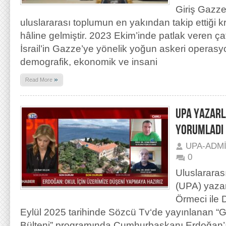
Giriş Gazze 
uluslararası toplumun en yakından takip ettiği kr
hâline gelmiştir. 2023 Ekim’inde patlak veren ç
İsrail’in Gazze’ye yönelik yoğun askeri operasyo
demografik, ekonomik ve insani
»
Read More
UPA YAZARL
YORUMLADI
UPA-ADM
0
Uluslararas
(UPA) yazar
Örmeci ile 
Eylül 2025 tarihinde Sözcü Tv‘de yayınlanan “G
Bülteni” programında Cumhurbaşkanı Erdoğan’ı