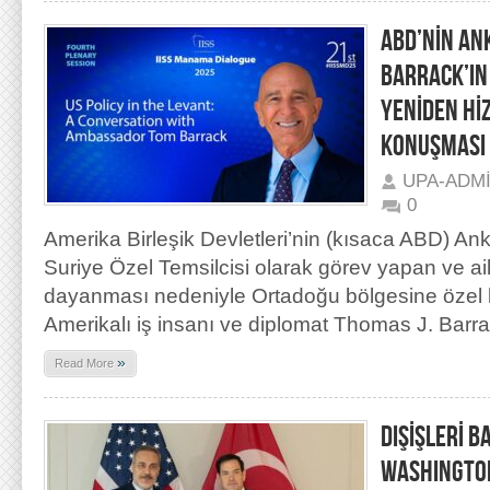
ABD’NİN AN
BARRACK’IN
YENİDEN Hİ
KONUŞMASI
UPA-ADM
0
Amerika Birleşik Devletleri’nin (kısaca ABD) An
Suriye Özel Temsilcisi olarak görev yapan ve ai
dayanması nedeniyle Ortadoğu bölgesine özel bi
Amerikalı iş insanı ve diplomat Thomas J. Barr
»
Read More
DIŞİŞLERİ B
WASHINGTON