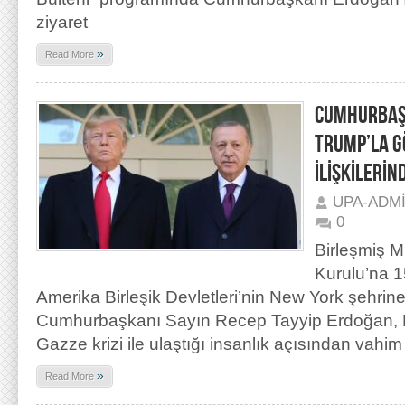
ziyaret
»
Read More
CUMHURBAŞ
TRUMP’LA G
İLİŞKİLERİN
UPA-ADM
0
Birleşmiş M
Kurulu’na 1
Amerika Birleşik Devletleri’nin New York şehrin
Cumhurbaşkanı Sayın Recep Tayyip Erdoğan, Fi
Gazze krizi ile ulaştığı insanlık açısından vahim
»
Read More