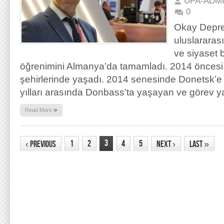
UPA-ADM
0
Okay Depre
uluslararası
ve siyaset b
öğrenimini Almanya’da tamamladı. 2014 öncesi 
şehirlerinde yaşadı. 2014 senesinde Donetsk’e
yılları arasında Donbass’ta yaşayan ve görev 
»
Read More
3
1
2
4
5
‹
Previous
Next
›
Last
»