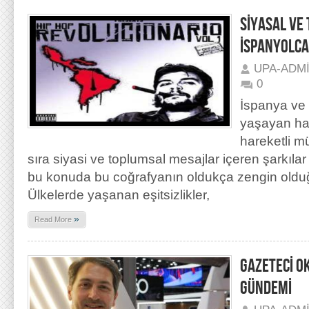
SİYASAL VE 
İSPANYOLCA
UPA-ADM
0
İspanya ve 
yaşayan hal
hareketli m
sıra siyasi ve toplumsal mesajlar içeren şarkıla
bu konuda bu coğrafyanın oldukça zengin olduğ
Ülkelerde yaşanan eşitsizlikler,
»
Read More
GAZETECİ O
GÜNDEMİ