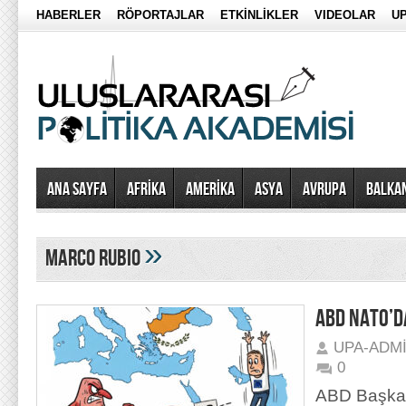
HABERLER
RÖPORTAJLAR
ETKİNLİKLER
VIDEOLAR
UP
Ana Sayfa
AFRİKA
AMERİKA
ASYA
AVRUPA
BALKA
»
marco rubio
ABD NATO’D
UPA-ADM
0
ABD Başkan