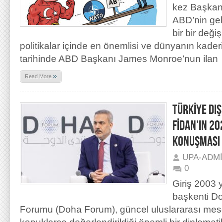
kez Başkan 
ABD’nin gele
bir bir değ
politikalar içinde en önemlisi ve dünyanın kade
tarihinde ABD Başkanı James Monroe’nun ilan
»
Read More
TÜRKİYE DI
FİDAN’IN 2
KONUŞMASI
UPA-ADM
0
Giriş 2003 y
başkenti D
Forumu (Doha Forum), güncel uluslararası mese