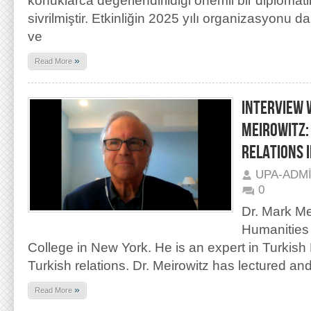
konuklarca değerlendirildiği önemli bir diplomatik
sivrilmiştir. Etkinliğin 2025 yılı organizasyonu 
ve
»
Read More
INTERVIEW 
MEIROWITZ:
RELATIONS 
UPA-ADM
0
Dr. Mark Me
Humanities
College in New York. He is an expert in Turkish
Turkish relations. Dr. Meirowitz has lectured an
»
Read More