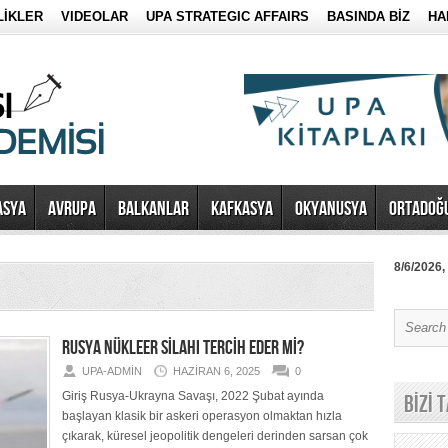
LİKLER
VIDEOLAR
UPA STRATEGIC AFFAIRS
BASINDA BİZ
HA
ASYA
AVRUPA
BALKANLAR
KAFKASYA
OKYANUSYA
ORTADOĞ
8/6/2026,
RUSYA NÜKLEER SİLAHI TERCİH EDER Mİ?
UPA-ADMIN
HAZIRAN 6, 2025
0
Giriş Rusya-Ukrayna Savaşı, 2022 Şubat ayında
BİZİ 
başlayan klasik bir askeri operasyon olmaktan hızla
çıkarak, küresel jeopolitik dengeleri derinden sarsan çok