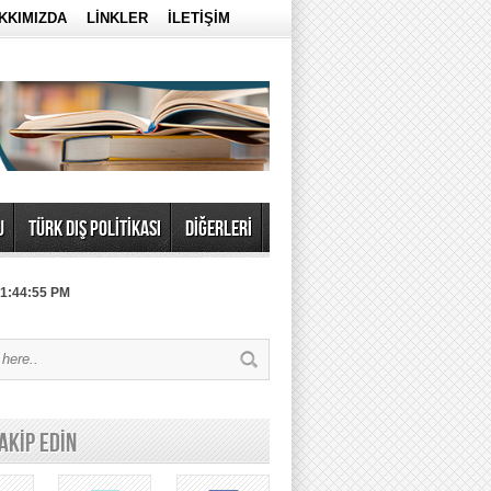
KKIMIZDA
LİNKLER
İLETİŞİM
U
TÜRK DIŞ POLİTİKASI
DİĞERLERİ
 1:44:55 PM
TAKİP EDİN