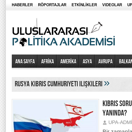
HABERLER
RÖPORTAJLAR
ETKİNLİKLER
VIDEOLAR
UP
Ana Sayfa
AFRİKA
AMERİKA
ASYA
AVRUPA
BALKA
»
rusya kıbrıs cumhuriyeti ilişkileri
KIBRIS SOR
YANINDA?
UPA-ADM
Bir zamanl