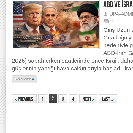
ABD VE İSRA
UPA-ADM
0
Giriş Uzun 
Ortadoğu’ya
nedeniyle g
ABD-İran S
2026) sabah erken saatlerinde önce İsrail, da
güçlerinin yaptığı hava saldırılarıyla başladı. İra
»
Read More
2
1
3
4
‹
Previous
Next
›
Last
»