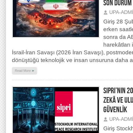
SON DURUM
UPA-ADM
Giriş 28 Şu
erken saatl
sonra da A
harekâtları
İsrail-İran Savaşı (2026 İran Savaşı), postmod
dönüştüğü teknolojik ve insan unsuruna daha 
»
Read More
SIPRI’NIN 2
ZEKÂ VE UL
GÜVENLİK
UPA-ADM
Giriş Stock