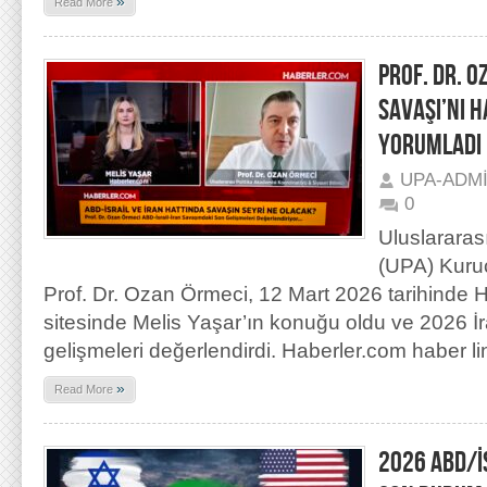
»
Read More
PROF. DR. O
SAVAŞI’NI 
YORUMLADI
UPA-ADM
0
Uluslararas
(UPA) Kuru
Prof. Dr. Ozan Örmeci, 12 Mart 2026 tarihinde H
sitesinde Melis Yaşar’ın konuğu oldu ve 2026 İ
gelişmeleri değerlendirdi. Haberler.com haber li
»
Read More
2026 ABD/İ