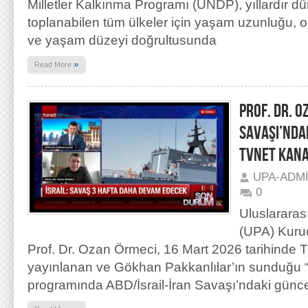
Milletler Kalkınma Programı (UNDP), yıllardır düny
toplanabilen tüm ülkeler için yaşam uzunluğu, o
ve yaşam düzeyi doğrultusunda
»
Read More
PROF. DR. O
SAVAŞI’NDA
TVNET KANA
UPA-ADM
0
Uluslararas
(UPA) Kuru
Prof. Dr. Ozan Örmeci, 16 Mart 2026 tarihinde 
yayınlanan ve Gökhan Pakkanlılar’ın sunduğu 
programında ABD/İsrail-İran Savaşı’ndaki günce