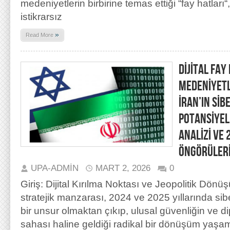
medeniyetlerin birbirine temas ettiği “fay hatları“
istikrarsız
»
Read More
DİJİTAL FAY
MEDENİYETLE
İRAN’IN Sİ
POTANSİYEL
ANALİZİ VE
ÖNGÖRÜLER
UPA-ADMIN
MART 2, 2026
0
Giriş: Dijital Kırılma Noktası ve Jeopolitik Dö
stratejik manzarası, 2024 ve 2025 yıllarında sib
bir unsur olmaktan çıkıp, ulusal güvenliğin ve dipl
sahası haline geldiği radikal bir dönüşüm yaşamı