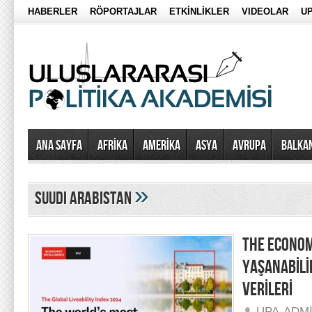
HABERLER
RÖPORTAJLAR
ETKİNLİKLER
VIDEOLAR
UP
Ana Sayfa
AFRİKA
AMERİKA
ASYA
AVRUPA
BALKA
»
suudi arabistan
THE ECONOM
YAŞANABİLİR
VERİLERİ
UPA-ADM