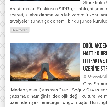
Stockholm U
Araştırmaları Enstitüsü (SIPRI), silahlı çatışma,
ticareti, silahsızlanma ve silah kontrolü konuları
tavsiyeler sunan çok önemli bir düşünce kurulu
»
Read More
DOĞU AKDEN
HATTI: KIBR
İTTİFAKI V
ÜZERİNE ST
UPA-ADM
Giriş Samue
“Medeniyetler Çatışması” tezi, Soğuk Savaş so
çatışma dinamiğinin ideolojik değil, kültürel ve 
üzerinden şekilleneceğini öngörmüştü. Huntingt