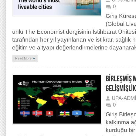
0
Giriş Küres
(Global Liv
ünlü The Economist dergisinin İstihbarat Ünitesi 
tarafından her yıl yayınlanan ve istikrar, sağlık h
eğitim ve altyapı değerlendirmelerine dayanar
»
Read More
BİRLEŞMİŞ 
GELİŞMİŞLİK
UPA-ADM
0
Giriş Birleş
kalkınma ağ
kurduğu bir