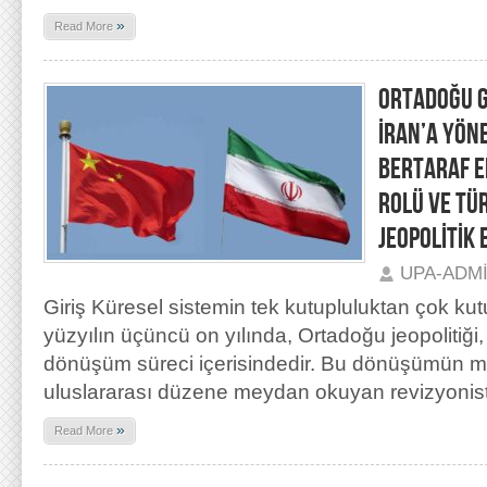
»
Read More
ORTADOĞU G
İRAN’A YÖN
BERTARAF ED
ROLÜ VE TÜ
JEOPOLİTİK 
UPA-ADM
Giriş Küresel sistemin tek kutupluluktan çok kutu
yüzyılın üçüncü on yılında, Ortadoğu jeopolitiği,
dönüşüm süreci içerisindedir. Bu dönüşümün me
uluslararası düzene meydan okuyan revizyonist g
»
Read More