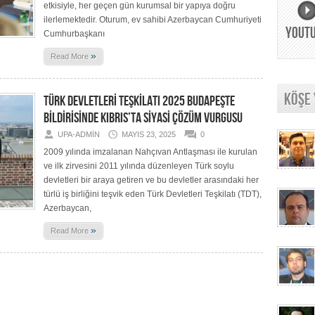
etkisiyle, her geçen gün kurumsal bir yapıya doğru
ilerlemektedir. Oturum, ev sahibi Azerbaycan Cumhuriyeti
YOUT
Cumhurbaşkanı
»
Read More
KÖŞE
TÜRK DEVLETLERİ TEŞKİLATI 2025 BUDAPEŞTE
BİLDİRİSİNDE KIBRIS’TA SİYASİ ÇÖZÜM VURGUSU
UPA-ADMIN
MAYIS 23, 2025
0
2009 yılında imzalanan Nahçıvan Antlaşması ile kurulan
ve ilk zirvesini 2011 yılında düzenleyen Türk soylu
devletleri bir araya getiren ve bu devletler arasındaki her
türlü iş birliğini teşvik eden Türk Devletleri Teşkilatı (TDT),
Azerbaycan,
»
Read More