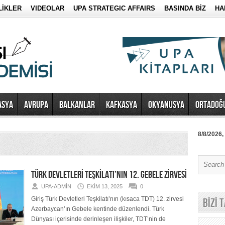
LİKLER
VIDEOLAR
UPA STRATEGIC AFFAIRS
BASINDA BİZ
HA
ASYA
AVRUPA
BALKANLAR
KAFKASYA
OKYANUSYA
ORTADOĞ
8/8/2026,
TÜRK DEVLETLERİ TEŞKİLATI’NIN 12. GEBELE ZİRVESİ
UPA-ADMIN
EKIM 13, 2025
0
Giriş Türk Devletleri Teşkilatı’nın (kısaca TDT) 12. zirvesi
BİZİ 
Azerbaycan’ın Gebele kentinde düzenlendi. Türk
Dünyası içerisinde derinleşen ilişkiler, TDT’nin de