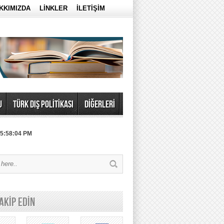
KKIMIZDA
LİNKLER
İLETİŞİM
U
TÜRK DIŞ POLİTİKASI
DİĞERLERİ
 5:58:04 PM
TAKİP EDİN