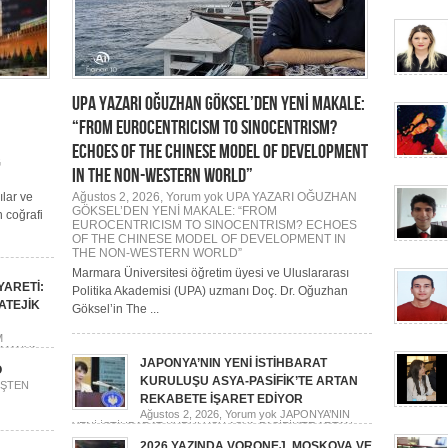
.
UPA YAZARI OĞUZHAN GÖKSEL’DEN YENİ MAKALE:
“FROM EUROCENTRICISM TO SINOCENTRISM?
ECHOES OF THE CHINESE MODEL OF DEVELOPMENT
G
IN THE NON-WESTERN WORLD”
ılar ve
Ağustos 2, 2026,
Yorum yok
UPA YAZARI OĞUZHAN
GÖKSEL’DEN YENİ MAKALE: “FROM
 coğrafi
EUROCENTRICISM TO SINOCENTRISM? ECHOES
OF THE CHINESE MODEL OF DEVELOPMENT IN
THE NON-WESTERN WORLD”
Marmara Üniversitesi öğretim üyesi ve Uluslararası
YARETİ:
Politika Akademisi (UPA) uzmanı Doç. Dr. Oğuzhan
ATEJİK
Göksel’in The ...
M
LMANYA
JAPONYA’NIN YENİ İSTİHBARAT
O
KURULUŞU ASYA-PASİFİK’TE ARTAN
ŞTEN
REKABETE İŞARET EDİYOR
Ağustos 2, 2026,
Yorum yok
JAPONYA’NIN
YENİ İSTİHBARAT KURULUŞU ASYA-PASİFİK’TE ARTAN
REKABETE İŞARET EDİYOR
2026 YAZINDA VORONEJ, MOSKOVA VE