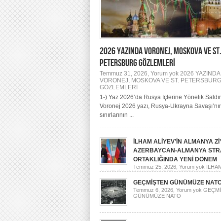
2026 YAZINDA VORONEJ, MOSKOVA VE ST
PETERSBURG GÖZLEMLERİ
Temmuz 31, 2026,
Yorum yok
2026 YAZINDA
VORONEJ, MOSKOVA VE ST. PETERSBUR
GÖZLEMLERİ
1-) Yaz 2026’da Rusya İçlerine Yönelik Saldır
Voronej 2026 yazı, Rusya-Ukrayna Savaşı’nın
sınırlarının ...
İLHAM ALİYEV’İN ALMANYA Zİ
AZERBAYCAN-ALMANYA STR
ORTAKLIĞINDA YENİ DÖNEM
Temmuz 25, 2026,
Yorum yok
İLHA
ALİYEV’İN ALMANYA ZİYARETİ: AZERBAYCAN-A
STRATEJİK ORTAKLIĞINDA YENİ DÖNEM
GEÇMİŞTEN GÜNÜMÜZE NAT
Temmuz 6, 2026,
Yorum yok
GEÇMİ
GÜNÜMÜZE NATO