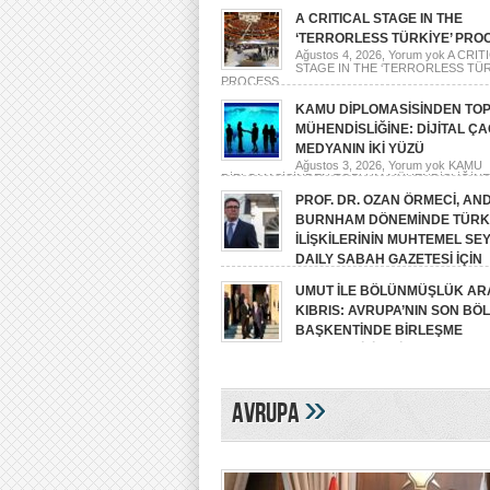
BELİRLEDİĞİ 7 PARAMETRE
A CRITICAL STAGE IN THE
‘TERRORLESS TÜRKİYE’ PRO
Ağustos 4, 2026,
Yorum yok
A CRIT
STAGE IN THE ‘TERRORLESS TÜR
PROCESS
KAMU DİPLOMASİSİNDEN TO
MÜHENDİSLİĞİNE: DİJİTAL Ç
MEDYANIN İKİ YÜZÜ
Ağustos 3, 2026,
Yorum yok
KAMU
DİPLOMASİSİNDEN TOPLUM MÜHENDİSLİĞİNE:
ÇAĞDA MEDYANIN İKİ YÜZÜ
PROF. DR. OZAN ÖRMECİ, AN
BURNHAM DÖNEMİNDE TÜRK-
İLİŞKİLERİNİN MUHTEMEL SEY
DAILY SABAH GAZETESİ İÇİN
YORUMLADI
UMUT İLE BÖLÜNMÜŞLÜK AR
Ağustos 2, 2026,
Yorum yok
PROF. DR. OZAN Ö
ANDY BURNHAM DÖNEMİNDE TÜRK-İNGİLİZ
KIBRIS: AVRUPA’NIN SON B
İLİŞKİLERİNİN MUHTEMEL SEYRİNİ DAILY SAB
BAŞKENTİNDE BİRLEŞME
GAZETESİ İÇİN YORUMLADI
YAŞANABİLİR Mİ?
Temmuz 30, 2026,
Yorum yok
UMUT İLE BÖLÜN
ARASINDA KIBRIS: AVRUPA’NIN SON BÖLÜNMÜ
BAŞKENTİNDE BİRLEŞME YAŞANABİLİR Mİ?
»
Avrupa