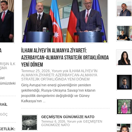
A
İLHAM ALİYEV’İN ALMANYA ZİYARETİ:
AZERBAYCAN-ALMANYA STRATEJİK ORTAKLIĞINDA
YENİ DÖNEM
IŞIN İLK
IŞMA
Temmuz 25, 2026,
Yorum yok
İLHAM ALİYEV’İN
ALMANYA ZİYARETİ: AZERBAYCAN-ALMANYA
let
STRATEJİK ORTAKLIĞINDA YENİ DÖNEM
nümüzdeki
Giriş Avrupa’nın enerji güvenliğinin yeniden
şekillendiği, Rusya-Ukrayna Savaşı’nın kıtanın
jeopolitik dengelerini değiştirdiği ve Güney
Kafkasya’nın ...
RAİL
 GÖÇ
GEÇMİŞTEN GÜNÜMÜZE NATO
Temmuz 6, 2026,
Yorum yok
GEÇMİŞTEN
GÜNÜMÜZE NATO
ETLİLİK: