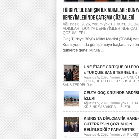
TÜRKİYE’DE BARIŞIN İLK ADIMLARI: DÜNY
DENEYİMLERİNDE ÇATIŞMA ÇÖZÜMLERİ
Ağustos 6, 2026,
Yorum yok
TÜRKİYE’DE BAR
ADIMLARI: DÜNYA DENEYİMLERİNDE ÇAT
ÇÖZÜMLERİ
Giriş Türkiye Büyük Millet Meclisi (TBMM) Ada
Komisyonu’nda görüşülmeye başlanan ve ö
günlerde genel kurula ...
UNE ÉTAPE CRITIQUE DU PR
« TURQUIE SANS TERREUR »
Ağustos 5, 2026,
Yorum yok
UNE É
CRITIQUE DU PROCESSUS « TU
SANS TERREUR »
CEUTA GÖÇ KRİZİNDE ABD/İS
İZLERİ
Ağustos 5, 2026,
Yorum yok
CEUTA
KRİZİNDE ABD/İSRAİL İZLERİ
KIBRIS’TA DİPLOMATİK HAREK
GUTERRES’İN ÇÖZÜM İÇİN
BELİRLEDİĞİ 7 PARAMETRE
Ağustos 4, 2026,
Yorum yok
KIBRIS’
DİPLOMATİK HAREKETLİLİK: GUTERRES’İN ÇÖ