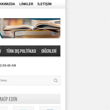
KKIMIZDA
LİNKLER
İLETİŞİM
U
TÜRK DIŞ POLİTİKASI
DİĞERLERİ
 2:59:48 AM
TAKİP EDİN