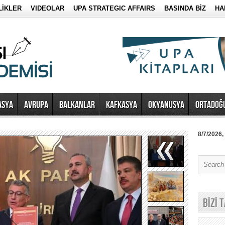
LİKLER
VIDEOLAR
UPA STRATEGIC AFFAIRS
BASINDA BİZ
HA
ASYA
AVRUPA
BALKANLAR
KAFKASYA
OKYANUSYA
ORTADOĞ
8/7/2026,
BİZİ 