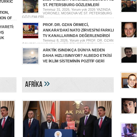
 TURKIC
ST. PETERSBURG GÖZLEMLERİ
Temmuz 31, 2026,
Yorum yok
2026 YAZINDA
ION,
VORONEJ, MOSKOVA VE ST. PETERSBURG
GÖZLEMLERİ
ION OF
PROF. DR. OZAN ÖRMECİ,
YARETİ:
SE OF
ANKARA’DAKİ NATO ZİRVESİ’Nİ FARKLI
IŞ
 NEW
TV KANALLARINDA DEĞERLENDİRDİ
UK
Temmuz 8, 2026,
Yorum yok
PROF. DR. OZAN
ÖRMECİ, ANKARA’DAKİ NATO ZİRVESİ’Nİ FARKLI TV
KANALLARINDA DEĞERLENDİRDİ
MOSKOVA
ARKTİK ISINDIKÇA DÜNYA NEDEN
İTİKASI
DAHA HIZLI ISINIYOR? ALBEDO ETKİSİ
VE İKLİM SİSTEMİNİN POZİTİF GERİ
BESLEME MEKANİZMASI
Temmuz 6, 2026,
Yorum yok
ARKTİK ISINDIKÇA DÜNYA
NEDEN DAHA HIZLI ISINIYOR? ALBEDO ETKİSİ VE İKLİM
SİSTEMİNİN POZİTİF GERİ BESLEME MEKANİZMASI
»
AFRİKA