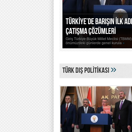
MASADA EFSANESİNİN DETA
Giriş 20. yüzyılın başlarına kadar nered
değildi. Ancak bugün, Masada,
»
»
TÜRK DIŞ POLİTİKASI