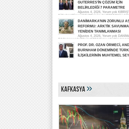
GUTERRES’İN ÇÖZÜM İÇİN
BELİRLEDİĞİ 7 PARAMETRE
Ağustos 4, 2026,
Yorum yok
KIBRIS’
DİPLOMATİK HAREKETLİLİK: GUTERRES’İN ÇÖ
BELİRLEDİĞİ 7 PARAMETRE
DANİMARKA’NIN ZORUNLU A
REFORMU: ARKTİK SAVUNMA
YENİDEN TANIMLANMASI
Ağustos 4, 2026,
Yorum yok
DANİMA
ZORUNLU ASKERLİK REFORMU: ARKTİK SAVU
YENİDEN TANIMLANMASI
PROF. DR. OZAN ÖRMECİ, AN
BURNHAM DÖNEMİNDE TÜRK-
İLİŞKİLERİNİN MUHTEMEL SEY
DAILY SABAH GAZETESİ İÇİN
YORUMLADI
Ağustos 2, 2026,
Yorum yok
PROF. DR. OZAN Ö
ANDY BURNHAM DÖNEMİNDE TÜRK-İNGİLİZ
İLİŞKİLERİNİN MUHTEMEL SEYRİNİ DAILY SAB
GAZETESİ İÇİN YORUMLADI
»
Kafkasya