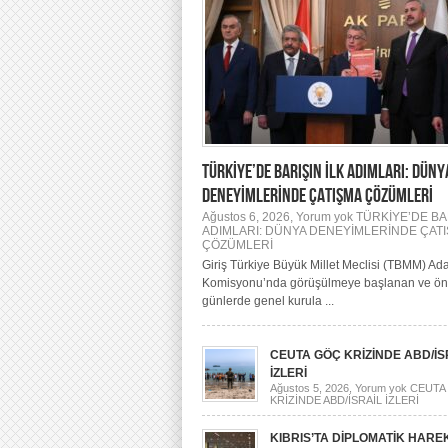
TÜRKİYE’DE BARIŞIN İLK ADIMLARI: DÜNY
DENEYİMLERİNDE ÇATIŞMA ÇÖZÜMLERİ
Ağustos 6, 2026,
Yorum yok
TÜRKİYE’DE BAR
ADIMLARI: DÜNYA DENEYİMLERİNDE ÇAT
ÇÖZÜMLERİ
Giriş Türkiye Büyük Millet Meclisi (TBMM) Ada
Komisyonu’nda görüşülmeye başlanan ve ö
günlerde genel kurula ...
CEUTA GÖÇ KRİZİNDE ABD/İS
İZLERİ
Ağustos 5, 2026,
Yorum yok
CEUTA
KRİZİNDE ABD/İSRAİL İZLERİ
KIBRIS’TA DİPLOMATİK HAREK