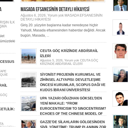
A
MASADA EFSANESİNİN DETAYLI HİKAYESİ
Ağustos 6, 2026,
Yorum yok
MASADA EFSANESİNİN
DETAYLI HİKAYESİ
IŞIN İLK
Giriş 20. yüzyılın başlarına kadar neredeyse hiçbir
IŞMA
Yahudi, Masada efsanesinden haberdar değildi. Ancak
bugün, Masada, ...
let
nümüzdeki
CEUTA GÖÇ KRİZİNDE ABD/İSRAİL
İZLERİ
Ağustos 5, 2026,
Yorum yok
CEUTA GÖÇ
OCESSUS
KRİZİNDE ABD/İSRAİL İZLERİ
TAPE
SİYONİST PROJENİN KURUMSAL VE
RQUIE
ZİHİNSEL ALTYAPISI: DEVLETLEŞME
ÖNCESİ KURUMLAR, SCOPUS DAĞI VE
RAİL
KUDÜS İBRANİ ÜNİVERSİTESİ
Ağustos 4, 2026,
Yorum yok
SİYONİST PROJENİN
 GÖÇ
KURUMSAL VE ZİHİNSEL ALTYAPISI: DEVLETLEŞME
UPA YAZARI OĞUZHAN GÖKSEL’DEN
ÖNCESİ KURUMLAR, SCOPUS DAĞI VE KUDÜS İBRANİ
YENİ MAKALE: “FROM
ÜNİVERSİTESİ
EUROCENTRICISM TO SINOCENTRISM?
ETLİLİK:
ECHOES OF THE CHINESE MODEL OF
DEVELOPMENT IN THE NON-WESTERN WORLD”
GAZZE’DE SİLAHLARIN GÖLGESİNDEN
Ağustos 2, 2026,
Yorum yok
UPA YAZARI OĞUZHAN
TA
GÖKSEL’DEN YENİ MAKALE: “FROM EUROCENTRICISM
SİVİL YÖNETİME: TRUMP PLANININ ZOR
ZÜM İÇİN