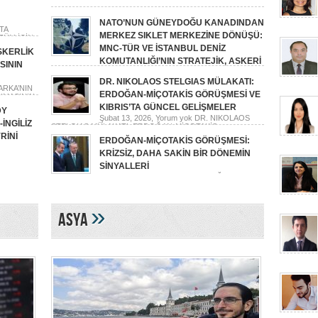
NATO’NUN GÜNEYDOĞU KANADINDAN
TA
MERKEZ SIKLET MERKEZİNE DÖNÜŞÜ:
ZÜM İÇİN
MNC-TÜR VE İSTANBUL DENİZ
SKERLİK
KOMUTANLIĞI’NIN STRATEJİK, ASKERİ
SININ
VE SİVİL PSİKOLOJİK ANALİZİ
DR. NIKOLAOS STELGIAS MÜLAKATI:
Nisan 2, 2026,
Yorum yok
NATO’NUN GÜNEYDOĞU
RKA’NIN
KANADINDAN MERKEZ SIKLET MERKEZİNE DÖNÜŞÜ:
ERDOĞAN-MİÇOTAKİS GÖRÜŞMESİ VE
NMASININ
MNC-TÜR VE İSTANBUL DENİZ KOMUTANLIĞI’NIN
KIBRIS’TA GÜNCEL GELİŞMELER
DY
STRATEJİK, ASKERİ VE SİVİL PSİKOLOJİK ANALİZİ
Şubat 13, 2026,
Yorum yok
DR. NIKOLAOS
İNGİLİZ
STELGIAS MÜLAKATI: ERDOĞAN-MİÇOTAKİS
GÖRÜŞMESİ VE KIBRIS’TA GÜNCEL GELİŞMELER
RİNİ
ERDOĞAN-MİÇOTAKİS GÖRÜŞMESİ:
KRİZSİZ, DAHA SAKİN BİR DÖNEMİN
SİNYALLERİ
RMECİ,
Şubat 11, 2026,
Yorum yok
ERDOĞAN-
MİÇOTAKİS GÖRÜŞMESİ: KRİZSİZ, DAHA SAKİN BİR
AH
DÖNEMİN SİNYALLERİ
»
Asya