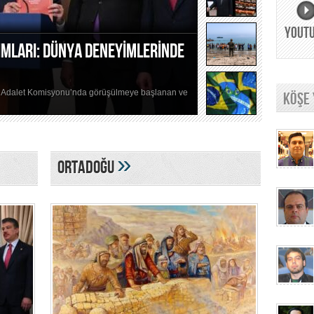
YOUT
YLI HİKAYESİ
eyse hiçbir Yahudi, Masada efsanesinden haberdar
KÖŞE
»
ORTADOĞU