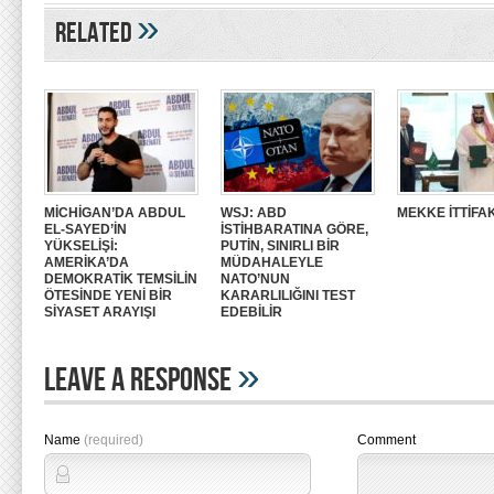
»
Related
MİCHİGAN’DA ABDUL
WSJ: ABD
MEKKE İTTİFAK
EL-SAYED’İN
İSTİHBARATINA GÖRE,
YÜKSELİŞİ:
PUTİN, SINIRLI BİR
AMERİKA’DA
MÜDAHALEYLE
DEMOKRATİK TEMSİLİN
NATO’NUN
ÖTESİNDE YENİ BİR
KARARLILIĞINI TEST
SİYASET ARAYIŞI
EDEBİLİR
»
Leave A Response
Name
(required)
Comment