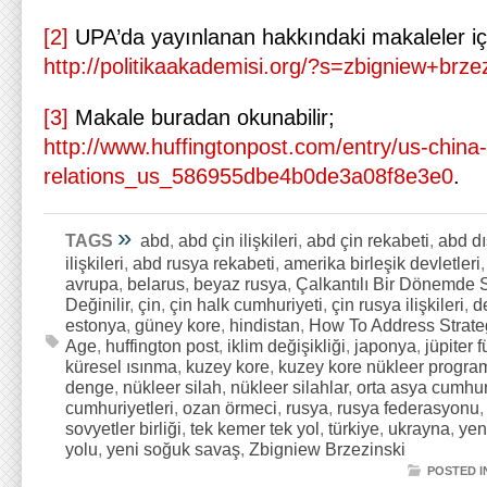
[2]
UPA’da yayınlanan hakkındaki makaleler iç
http://politikaakademisi.org/?s=zbigniew+brz
[3]
Makale buradan okunabilir;
http://www.huffingtonpost.com/entry/us-china-
relations_us_586955dbe4b0de3a08f8e3e0
.
»
TAGS
abd
,
abd çin ilişkileri
,
abd çin rekabeti
,
abd dı
ilişkileri
,
abd rusya rekabeti
,
amerika birleşik devletleri
avrupa
,
belarus
,
beyaz rusya
,
Çalkantılı Bir Dönemde S
Değinilir
,
çin
,
çin halk cumhuriyeti
,
çin rusya ilişkileri
,
d
estonya
,
güney kore
,
hindistan
,
How To Address Strategi
Age
,
huffington post
,
iklim değişikliği
,
japonya
,
jüpiter f
küresel ısınma
,
kuzey kore
,
kuzey kore nükleer progra
denge
,
nükleer silah
,
nükleer silahlar
,
orta asya cumhuri
cumhuriyetleri
,
ozan örmeci
,
rusya
,
rusya federasyonu
sovyetler birliği
,
tek kemer tek yol
,
türkiye
,
ukrayna
,
yen
yolu
,
yeni soğuk savaş
,
Zbigniew Brzezinski
POSTED I