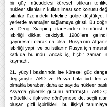
bir güç mücadelesi küresel istikrarı tehli
nükleer silahların kullanılması söz konusu değ
silahlar üzerindeki tekeline gölge düştükçe, 
yerlerde avantajlar sağlamaya girişti. Bu doğru
ve Deng Xiaoping idaresindeki komünist Ç
işbirliği dikkat çekiciydi. 1980’lere gelind
gayriresmi olarak da olsa, Rusya’nın Afganis
işbirliği yaptı ve bu istilanın Rusya için mas
katkıda bulundu. Ancak iş, hiçbir zaman n
kaymadı.
21. yüzyıl başlarında ise küresel güç den
değişmiştir. ABD ve Rusya hala birbirleri aç
olmakla beraber, daha az sayıda nükleer başl
Asya’da giderek gücünü arttırmıştır. ABD-Çin
müttefiklik ilişkisine dönüşmese de, seçili 
oluşan gizli işbirlikleri, bu ilişkiyi tanımla