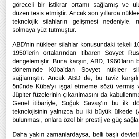
göreceli bir istikrar ortamı sağlamış ve ulus
düzen tesis etmiştir. Ancak son yıllarda nükle
teknolojik silahların gelişmesi nedeniyle, n
solmaya yüz tutmuştur.
ABD’nin nükleer silahlar konusundaki tekeli 
1950’lerin ortalarından itibaren Sovyet R
dengelemiştir. Buna karşın, ABD, 1960’ların 
döneminde Küba’dan Sovyet nükleer silah
sağlamıştır. Ancak ABD de, bu taviz karşı
önünde Küba’yı işgal etmeme sözü vermiş ve
Jüpiter füzelerinin çıkarılmasını da kabullen
Genel itibariyle, Soğuk Savaş’ın bu ilk d
teknolojisinin yalnızca bu iki büyük ülked
bulunması, onlara özel bir prestij ve güç sağla
Daha yakın zamanlardaysa, belli başlı devletle