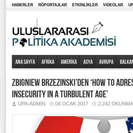
HABERLER
RÖPORTAJLAR
ETKİNLİKLER
VIDEOLAR
UP
Ana Sayfa
AFRİKA
AMERİKA
ASYA
AVRUPA
BALKA
ZBIGNIEW BRZEZINSKI’DEN ‘HOW TO ADRE
INSECURITY IN A TURBULENT AGE’
UPA-ADMIN
04 OCAK 2017
2.242 OKUNM