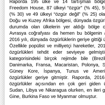
Raporda 195 ülke ve 14 tartışmalı bölge
Freedom House, 87 ülkeyi “özgür” (% 45), 5
(% 30) ve 49 ülkeyi “özgür değil” (% 25) olar
Doğu ve Kuzey Afrika bölgesi, dünyada özgürl
durumda olan ülkelerin yer aldığı bölge o
Avrasya coğrafyası da hemen bu bölgenin a
2016 yılı, dünyada özgürlüklerin geriye gittiği 
Özellikle popülist ve milliyetçi hareketler, 2
özgürlükleri tehdit eder seviyeye gelmişt
kategorisindeki birçok rejimde bile (Brez
Danimarka, Fransa, Macaristan, Polonya, Sı
Güney Kore, İspanya, Tunus ve Amerika 
özgürlükler geriye gitmiştir. Raporda, 201
özgürlükler açısından en çok geri giden 
Sudan, Libya ve Nikaragua olurken, en ileri 
Gine, Burkina Faso ve Myanmar olmuştur.