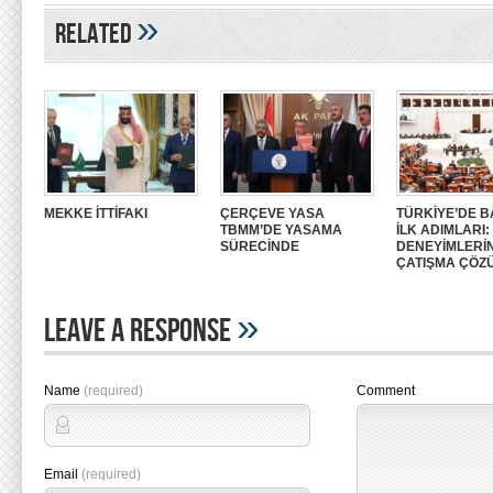
»
Related
MEKKE İTTİFAKI
ÇERÇEVE YASA
TÜRKİYE’DE B
TBMM’DE YASAMA
İLK ADIMLARI
SÜRECİNDE
DENEYİMLERİ
ÇATIŞMA ÇÖZ
»
Leave A Response
Name
(required)
Comment
Email
(required)