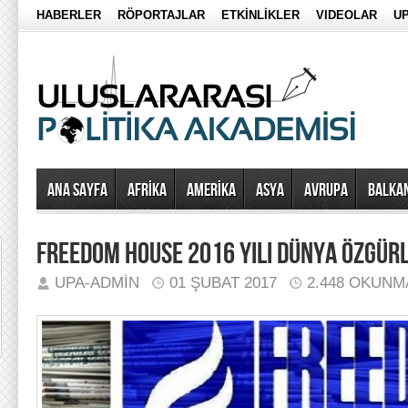
HABERLER
RÖPORTAJLAR
ETKİNLİKLER
VIDEOLAR
UP
Ana Sayfa
AFRİKA
AMERİKA
ASYA
AVRUPA
BALKA
FREEDOM HOUSE 2016 YILI DÜNYA ÖZGÜR
UPA-ADMIN
01 ŞUBAT 2017
2.448 OKUNM