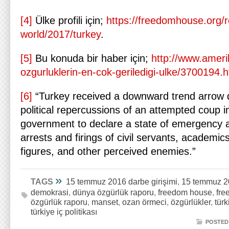
[4]
Ülke profili için;
https://freedomhouse.org/
world/2017/turkey
.
[5]
Bu konuda bir haber için;
http://www.ameri
ozgurluklerin-en-cok-geriledigi-ulke/3700194.h
[6]
“Turkey received a downward trend arrow d
political repercussions of an attempted coup in
government to declare a state of emergency 
arrests and firings of civil servants, academics
figures, and other perceived enemies.”
»
TAGS
15 temmuz 2016 darbe girişimi
,
15 temmuz 20
demokrasi
,
dünya özgürlük raporu
,
freedom house
,
fre
özgürlük raporu
,
manset
,
ozan örmeci
,
özgürlükler
,
türk
türkiye iç politikası
POSTED 