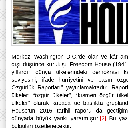
Merkezi Washington D.C.’de olan ve kâr a
dışı düşünce kuruluşu Freedom House (1941 
yıllardır dünya ülkelerindeki demokrasi ka
seviyesini, ifade hürriyetini ve basın öz
Özgürlük Raporları” yayınlamaktadır. Rapor
ülkeler; “özgür ülkeler”, “kısmen özgür ülk
ülkeler” olarak kabaca üç başlıkta gruplan
House’un 2016 tarihli raporu da geçtiği
dünyada büyük yankı yaratmıştır.
[2]
Bu yazı
bulguları özetlenecektir.