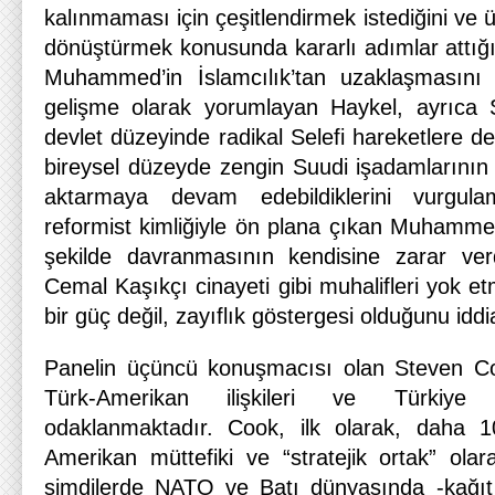
kalınmaması için çeşitlendirmek istediğini ve ü
dönüştürmek konusunda kararlı adımlar attığı
Muhammed’in İslamcılık’tan uzaklaşmasını
gelişme olarak yorumlayan Haykel, ayrıca S
devlet düzeyinde radikal Selefi hareketlere d
bireysel düzeyde zengin Suudi işadamlarının 
aktarmaya devam edebildiklerini vurgula
reformist kimliğiyle ön plana çıkan Muhamme
şekilde davranmasının kendisine zarar ver
Cemal Kaşıkçı cinayeti gibi muhalifleri yok et
bir güç değil, zayıflık göstergesi olduğunu idd
Panelin üçüncü konuşmacısı olan Steven C
Türk-Amerikan ilişkileri ve Türkiye p
odaklanmaktadır. Cook, ilk olarak, daha 10
Amerikan müttefiki ve “stratejik ortak” olar
şimdilerde NATO ve Batı dünyasında -kağıt 