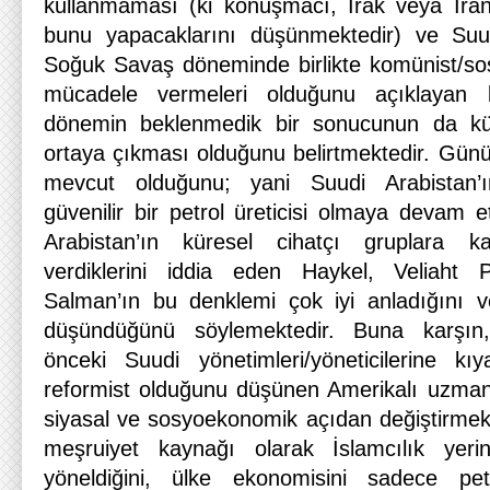
kullanmaması (ki konuşmacı, Irak veya İran
bunu yapacaklarını düşünmektedir) ve Suud
Soğuk Savaş döneminde birlikte komünist/sosy
mücadele vermeleri olduğunu açıklayan
dönemin beklenmedik bir sonucunun da kür
ortaya çıkması olduğunu belirtmektedir. Gün
mevcut olduğunu; yani Suudi Arabistan’ı
güvenilir bir petrol üreticisi olmaya devam e
Arabistan’ın küresel cihatçı gruplara ka
verdiklerini iddia eden Haykel, Veliah
Salman’ın bu denklemi çok iyi anladığını
düşündüğünü söylemektedir. Buna karşı
önceki Suudi yönetimleri/yöneticilerine kıy
reformist olduğunu düşünen Amerikalı uzman,
siyasal ve sosyoekonomik açıdan değiştirmek/
meşruiyet kaynağı olarak İslamcılık yerin
yöneldiğini, ülke ekonomisini sadece petr