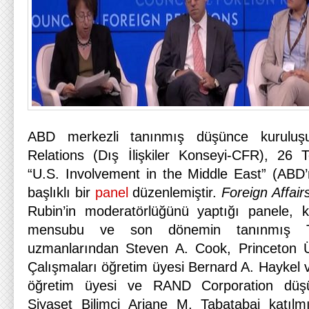
ABD merkezli tanınmış düşünce kuruluş
Relations (Dış İlişkiler Konseyi-CFR), 26
“U.S. Involvement in the Middle East” (ABD’n
başlıklı bir
panel
düzenlemiştir.
Foreign Affai
Rubin’in moderatörlüğünü yaptığı panele,
mensubu ve son dönemin tanınmış T
uzmanlarından Steven A. Cook, Princeton Ü
Çalışmaları öğretim üyesi Bernard A. Haykel 
öğretim üyesi ve RAND Corporation düş
Siyaset Bilimci Ariane M. Tabatabai katılm