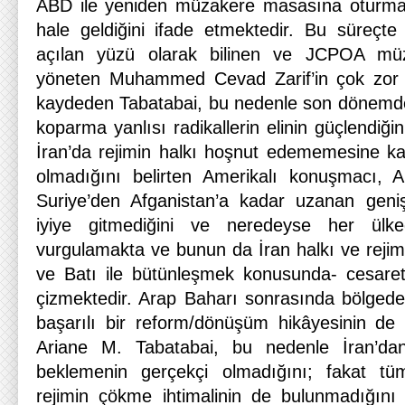
ABD ile yeniden müzakere masasına oturma
hale geldiğini ifade etmektedir. Bu süreçte ö
açılan yüzü olarak bilinen ve JCPOA müza
yöneten Muhammed Cevad Zarif’in çok zor
kaydeden Tabatabai, bu nedenle son dönemde İra
koparma yanlısı radikallerin elinin güçlendiği
İran’da rejimin halkı hoşnut edememesine karş
olmadığını belirten Amerikalı konuşmacı, 
Suriye’den Afganistan’a kadar uzanan geniş
iyiye gitmediğini ve neredeyse her ülk
vurgulamakta ve bunun da İran halkı ve rejim
ve Batı ile bütünleşmek konusunda- cesaret 
çizmektedir. Arap Baharı sonrasında bölgede 
başarılı bir reform/dönüşüm hikâyesinin de
Ariane M. Tabatabai, bu nedenle İran’dan
beklemenin gerçekçi olmadığını; fakat tü
rejimin çökme ihtimalinin de bulunmadığını