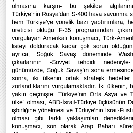
olmasına karşın- bu şekilde algılanmad
Türkiye’nin Rusya’dan S-400 hava savunma si
hem Türkiye’ye yönelik bazı yaptırımlara, h
üreticisi olduğu F-35 programından çıkar
vurgulayan Amerikalı konuşmacı, Türk-Amerika
listeyi dolduracak kadar çok sorun olduğun
ayrıca, Soğuk Savaş döneminde Washin
çıkarlarının -Sovyet tehdidi nedeniyle
günümüzde, Soğuk Savaş’ın sona ermesinden
sonra, iki ülkenin ortak stratejik hedefle
zorlandıklarını vurgulamaktadır. İki ülkenin, 
yakın geçmişte; Türkiye’nin Orta Asya ve 
ülke” olması, ABD-İsrail-Türkiye üçlüsünün D
işbirliğine yönelmesi ve Türkiye’nin İsrail-Fili
olması gibi farklı yaklaşımları denedikleri
konuşmacı, son olarak Arap Baharı sürec