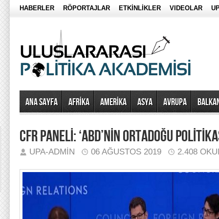
HABERLER
RÖPORTAJLAR
ETKİNLİKLER
VIDEOLAR
UP
Ana Sayfa
AFRİKA
AMERİKA
ASYA
AVRUPA
BALKA
CFR PANELİ: ‘ABD’NİN ORTADOĞU POLİTİKA
UPA-ADMIN
06 AĞUSTOS 2019
2.408 OK