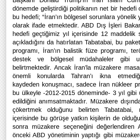
Başkanı Donald Trump’ın İran İslam Cumhu
dönemde geliştirdiği politikanın net bir hedef
bu hedefi; “İran’ın bölgesel sorunlara yönelik
olarak ifade etmektedir. ABD Dış İşleri Ba
hedefi geçtiğimiz yıl içerisinde 12 maddelik
açıkladığını da hatırlatan Tabatabai, bu paket
programı, İran’ın balistik füze programı, terö
destek ve bölgesel müdahaleler gibi un
belirtmektedir. Ancak İran’la müzakere mas
önemli konularda Tahran’ı ikna etmediğ
kaydeden konuşmacı, sadece İran nükleer pr
bu ülkeyle -2012-2015 döneminde- 3 yıl gibi
edildiğini anımsatmaktadır. Müzakere dışında
çökertmek olduğunu belirten Tabatabai,
içerisinde bu görüşe yatkın kişilerin de oldu
sonra müzakere seçeneğini değerlendiren A
önceki ABD yönetiminin yaptığı gibi müzake