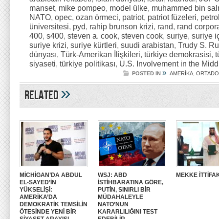
manset
,
mike pompeo
,
model ülke
,
muhammed bin sa
NATO
,
opec
,
ozan örmeci
,
patriot
,
patriot füzeleri
,
petro
üniversitesi
,
pyd
,
rahip brunson krizi
,
rand
,
rand corpor
400
,
s400
,
steven a. cook
,
steven cook
,
suriye
,
suriye i
suriye krizi
,
suriye kürtleri
,
suudi arabistan
,
Trudy S. Ru
dünyası
,
Türk-Amerikan İlişkileri
,
türkiye demokrasisi
,
t
siyaseti
,
türkiye politikası
,
U.S. Involvement in the Midd
»
POSTED IN
AMERİKA
,
ORTAD
»
Related
MİCHİGAN’DA ABDUL
WSJ: ABD
MEKKE İTTİFAK
EL-SAYED’İN
İSTİHBARATINA GÖRE,
YÜKSELİŞİ:
PUTİN, SINIRLI BİR
AMERİKA’DA
MÜDAHALEYLE
DEMOKRATİK TEMSİLİN
NATO’NUN
ÖTESİNDE YENİ BİR
KARARLILIĞINI TEST