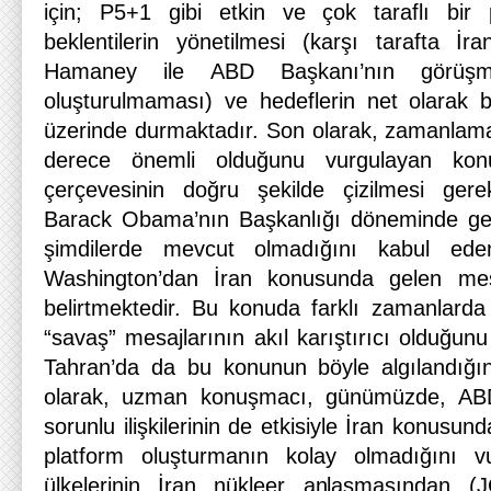
için; P5+1 gibi etkin ve çok taraflı bir p
beklentilerin yönetilmesi (karşı tarafta İra
Hamaney ile ABD Başkanı’nın görüşmes
oluşturulmaması) ve hedeflerin net olarak be
üzerinde durmaktadır. Son olarak, zamanlama
derece önemli olduğunu vurgulayan konu
çerçevesinin doğru şekilde çizilmesi gerek
Barack Obama’nın Başkanlığı döneminde geçe
şimdilerde mevcut olmadığını kabul eden
Washington’dan İran konusunda gelen mesa
belirtmektedir. Bu konuda farklı zamanlard
“savaş” mesajlarının akıl karıştırıcı olduğu
Tahran’da da bu konunun böyle algılandığın
olarak, uzman konuşmacı, günümüzde, ABD’
sorunlu ilişkilerinin de etkisiyle İran konusund
platform oluşturmanın kolay olmadığını v
ülkelerinin İran nükleer anlaşmasından (