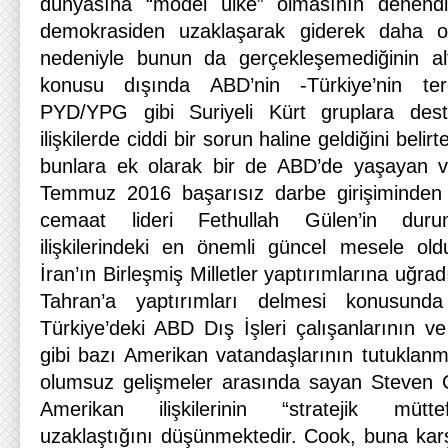
dünyasına “model ülke” olmasının denendiğ
demokrasiden uzaklaşarak giderek daha ot
nedeniyle bunun da gerçekleşemediğinin alt
konusu dışında ABD’nin -Türkiye’nin ter
PYD/YPG gibi Suriyeli Kürt gruplara dest
ilişkilerde ciddi bir sorun haline geldiğini bel
bunlara ek olarak bir de ABD’de yaşayan 
Temmuz 2016 başarısız darbe girişiminden 
cemaat lideri Fethullah Gülen’in dur
ilişkilerindeki en önemli güncel mesele ol
İran’ın Birleşmiş Milletler yaptırımlarına uğr
Tahran’a yaptırımları delmesi konusund
Türkiye’deki ABD Dış İşleri çalışanlarının 
gibi bazı Amerikan vatandaşlarının tutuklanması
olumsuz gelişmeler arasında sayan Steven 
Amerikan ilişkilerinin “stratejik müttef
uzaklaştığını düşünmektedir. Cook, buna kar