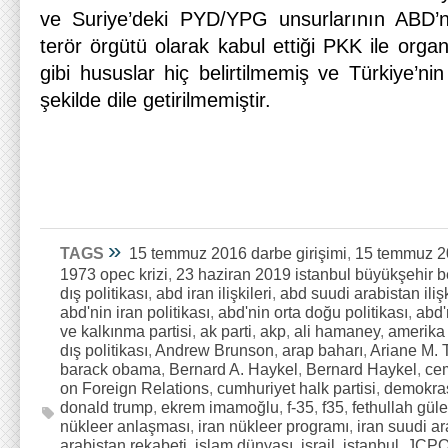
ve Suriye’deki PYD/YPG unsurlarının ABD’ni
terör örgütü olarak kabul ettiği PKK ile orga
gibi hususlar hiç belirtilmemiş ve Türkiye’ni
şekilde dile getirilmemiştir.
»
TAGS
15 temmuz 2016 darbe girişimi
,
15 temmuz 20
1973 opec krizi
,
23 haziran 2019 istanbul büyükşehir b
dış politikası
,
abd iran ilişkileri
,
abd suudi arabistan ilişk
abd'nin iran politikası
,
abd'nin orta doğu politikası
,
abd'
ve kalkınma partisi
,
ak parti
,
akp
,
ali hamaney
,
amerika 
dış politikası
,
Andrew Brunson
,
arap baharı
,
Ariane M. 
barack obama
,
Bernard A. Haykel
,
Bernard Haykel
,
cem
on Foreign Relations
,
cumhuriyet halk partisi
,
demokra
donald trump
,
ekrem imamoğlu
,
f-35
,
f35
,
fethullah gül
nükleer anlaşması
,
iran nükleer programı
,
iran suudi ara
arabistan rekabeti
,
islam dünyası
,
israil
,
istanbul
,
JCP