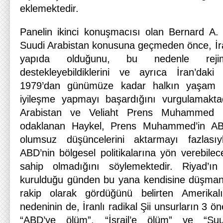
eklemektedir.
Panelin ikinci konuşmacısı olan Bernard A.
Suudi Arabistan konusuna geçmeden önce, İran
yapıda olduğunu, bu nedenle reji
destekleyebildiklerini ve ayrıca İran’daki
1979’dan günümüze kadar halkın yaşam s
iyileşme yapmayı başardığını vurgulamakt
Arabistan ve Veliaht Prens Muhammed 
odaklanan Haykel, Prens Muhammed’in AB
olumsuz düşüncelerini aktarmayı fazlasıy
ABD’nin bölgesel politikalarına yön verebile
sahip olmadığını söylemektedir. Riyad’ın 
kurulduğu günden bu yana kendisine düşman 
rakip olarak gördüğünü belirten Amerika
nedeninin de, İranlı radikal Şii unsurların 3 ö
“ABD’ye ölüm”, “İsrail’e ölüm” ve “S