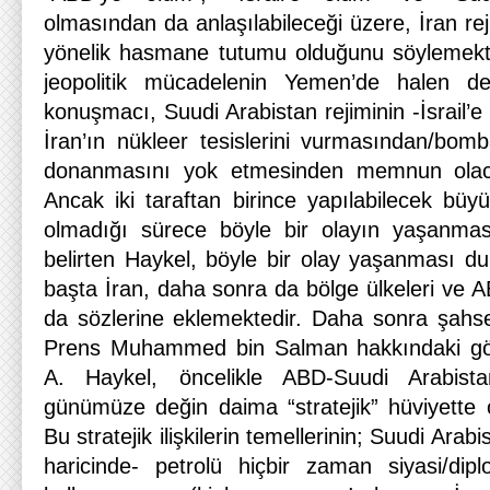
olmasından da anlaşılabileceği üzere, İran rej
yönelik hasmane tutumu olduğunu söylemekted
jeopolitik mücadelenin Yemen’de halen dev
konuşmacı, Suudi Arabistan rejiminin -İsrail’e
İran’ın nükleer tesislerini vurmasından/bo
donanmasını yok etmesinden memnun olacağ
Ancak iki taraftan birince yapılabilecek büy
olmadığı sürece böyle bir olayın yaşanması
belirten Haykel, böyle bir olay yaşanması 
başta İran, daha sonra da bölge ülkeleri ve AB
da sözlerine eklemektedir. Daha sonra şahs
Prens Muhammed bin Salman hakkındaki gör
A. Haykel, öncelikle ABD-Suudi Arabistan 
günümüze değin daima “stratejik” hüviyette o
Bu stratejik ilişkilerin temellerinin; Suudi Ara
haricinde- petrolü hiçbir zaman siyasi/dipl