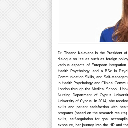
Dr. Theano Kalavana is the President of 
dialogue on issues such as foreign policy
various aspects of European integratio
Health Psychology, and a BSc in Psych
Communication Skills, and Self-Manageme
in Health Psychology and Clinical Communi
London through the Medical School, Univer
Nursing Department of Cyprus Univers
University of Cyprus. In 2014, she receiv
skills and patient satisfaction with hea
programs (based on the research results) 
skills, self-regulation for goal accompl
exposure, her journey into the HR and th