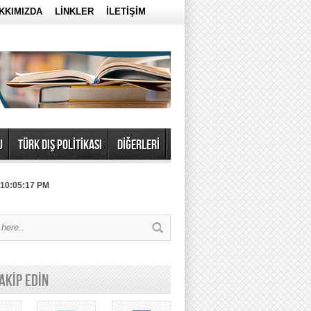
KKIMIZDA
LİNKLER
İLETİŞİM
U
TÜRK DIŞ POLİTİKASI
DİĞERLERİ
 10:05:17 PM
TAKİP EDİN