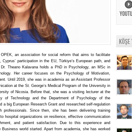
YOUT
KÖŞE
OPEK, an association for social reform that aims to facilitate
, Cyprus’ participation in the EU, Türkiye’s European path, and
n. Dr. Theano Kalavana holds a PhD in Psychology, an MSc in
ology. Her career focuses on the Psychology of Motivation,
nt. Until 2019, she was in academia as an Assistant Professor
cation at the St. George’s Medical Program of the University in
sity of Nicosia. Before that, she was a visiting lecturer at the
ity of Technology and the Department of Psychology of the
ed a big European Research Grant and researched self-regulation
lth professionals. Since then, she has been delivering training
to hospital organizations on resilience, effective communication
ishment, and patient satisfaction. Due to this experience and
e Business world started. Apart from academia, she has worked