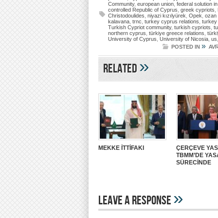
Community
,
european union
,
federal solution i
controlled Republic of Cyprus
,
greek cypriots
,
Christodoulides
,
niyazi kızılyürek
,
Opek
,
ozan
kalavana
,
trnc
,
turkey cyprus relations
,
turkey
Turkish Cypriot community
,
turkish cypriots
,
tu
northern cyprus
,
türkiye greece relations
,
türk
University of Cyprus
,
University of Nicosia
,
us
»
POSTED IN
AV
»
Related
MEKKE İTTİFAKI
ÇERÇEVE YA
TBMM’DE YA
SÜRECİNDE
»
Leave A Response