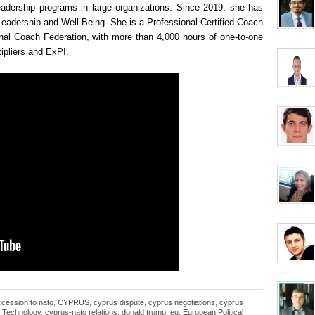
leadership programs in large organizations. Since 2019, she has
eadership and Well Being. She is a Professional Certified Coach
onal Coach Federation, with more than 4,000 hours of one-to-one
tipliers and ExPI.
ccession to nato
,
CYPRUS
,
cyprus dispute
,
cyprus negotiations
,
cyprus
f Technology
,
cyprus-nato relations
,
donald trump
,
eu
,
European Political