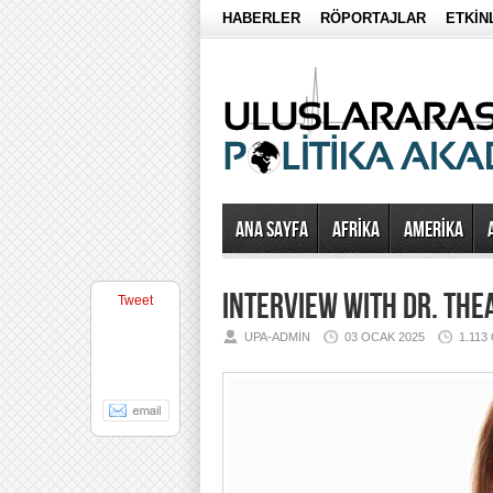
HABERLER
RÖPORTAJLAR
ETKİN
Ana Sayfa
AFRİKA
AMERİKA
INTERVIEW WITH DR. TH
Tweet
UPA-ADMIN
03 OCAK 2025
1.11