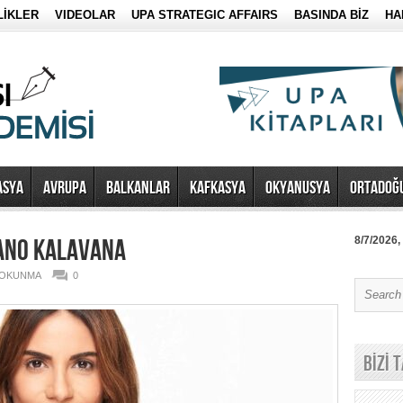
LİKLER
VIDEOLAR
UPA STRATEGIC AFFAIRS
BASINDA BİZ
HA
ASYA
AVRUPA
BALKANLAR
KAFKASYA
OKYANUSYA
ORTADOĞ
EANO KALAVANA
8/7/2026,
3 OKUNMA
0
BİZİ 