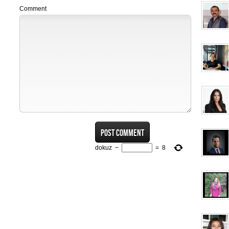
Comment
dokuz
−
=
8