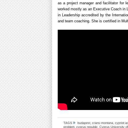
as a project manager and facilitator for 
worked mostly as an Executive Coach in L
in Leadership accredited by the Internati
and team coaching. She is certified in Mul
»
TAGS
budapest
,
crans-montana
,
cypriot a
problem
,
cyprus republic
,
Cyprus University o