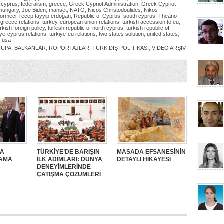
n cyprus
,
federalism
,
greece
,
Greek Cypriot Administration
,
Greek Cypriot-
hungary
,
Joe Biden
,
manset
,
NATO
,
Nicos Christodoulides
,
Nikos
 örmeci
,
recep tayyip erdoğan
,
Republic of Cyprus
,
south cyprus
,
Theano
 greece relations
,
turkey-european union relations
,
turkish accession to eu
,
rkish foreign policy
,
turkish republic of north cyprus
,
turkish republic of
iye-cyprus relations
,
türkiye-eu relations
,
two states solution
,
united states
,
,
usa
RUPA
,
BALKANLAR
,
RÖPORTAJLAR
,
TÜRK DIŞ POLİTİKASI
,
VIDEO ARŞİV
SA
TÜRKİYE’DE BARIŞIN
MASADA EFSANESİNİN
SAMA
İLK ADIMLARI: DÜNYA
DETAYLI HİKAYESİ
DENEYİMLERİNDE
ÇATIŞMA ÇÖZÜMLERİ