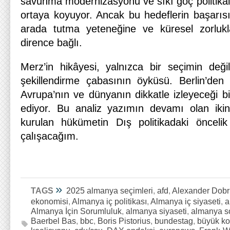
savunma modernizasyonu ve sıkı göç politikala
ortaya koyuyor. Ancak bu hedeflerin başarısı
arada tutma yeteneğine ve küresel zorlukla
dirence bağlı.
Merz’in hikâyesi, yalnızca bir seçimin değil
şekillendirme çabasının öyküsü. Berlin’den
Avrupa’nın ve dünyanın dikkatle izleyeceği bir
ediyor. Bu analiz yazımın devamı olan ikin
kurulan hükümetin Dış politikadaki öncelik
çalışacağım.
»
TAGS
2025 almanya seçimleri
,
afd
,
Alexander Dobr
ekonomisi
,
Almanya iç politikası
,
Almanya iç siyaseti
,
a
Almanya İçin Sorumluluk
,
almanya siyaseti
,
almanya so
Baerbel Bas
,
bbc
,
Boris Pistorius
,
bundestag
,
büyük ko