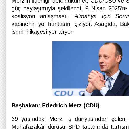
Merz’in liderliğindeki hükümet, CDU/CSU ve S
güç paylaşımıyla şekillendi. 9 Nisan 2025’te
koalisyon anlaşması, “
Almanya İçin Sorum
kabinenin yol haritasını çiziyor. Aşağıda, Ba
ismin hikayesi yer alıyor.
Başbakan: Friedrich Merz (CDU)
69 yaşındaki Merz, iş dünyasından gelen de
Muhafazakâr duruşu SPD tabanında tartışm