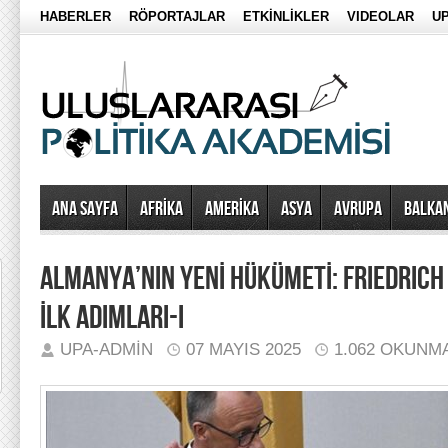
HABERLER
RÖPORTAJLAR
ETKİNLİKLER
VIDEOLAR
UP
Ana Sayfa
AFRİKA
AMERİKA
ASYA
AVRUPA
BALKA
ALMANYA’NIN YENİ HÜKÜMETİ: FRIEDRIC
İLK ADIMLARI-I
UPA-ADMIN
07 MAYIS 2025
1.062 OKUNM