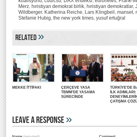
koalisyonu
,
cdu/csu
,
DAX endeksi
,
euronews
,
Frank-Wa
Merz
,
hıristiyan demokrat birlik
,
hıristiyan demokratlar
,
Wildberger
,
Katherina Reiche
,
Lars Klingbeil
,
manset
,
Stefanie Hubig
,
the new york times
,
yusuf ertuğral
»
Related
MEKKE İTTİFAKI
ÇERÇEVE YASA
TÜRKİYE’DE B
TBMM’DE YASAMA
İLK ADIMLARI
SÜRECİNDE
DENEYİMLERİ
ÇATIŞMA ÇÖZ
»
Leave A Response
Name
(required)
Comment