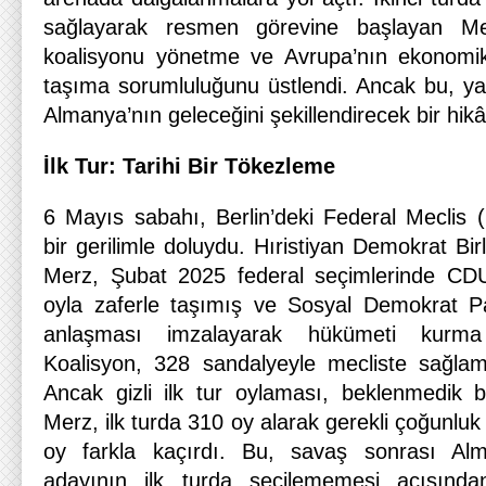
sağlayarak resmen görevine başlayan Mer
koalisyonu yönetme ve Avrupa’nın ekonomik 
taşıma sorumluluğunu üstlendi. Ancak bu, yal
Almanya’nın geleceğini şekillendirecek bir hik
İlk Tur: Tarihi Bir Tökezleme
6 Mayıs sabahı, Berlin’deki Federal Meclis (
bir gerilimle doluydu. Hıristiyan Demokrat Birl
Merz, Şubat 2025 federal seçimlerinde CDU
oyla zaferle taşımış ve Sosyal Demokrat Pa
anlaşması imzalayarak hükümeti kurma g
Koalisyon, 328 sandalyeyle mecliste sağlam
Ancak gizli ilk tur oylaması, beklenmedik bi
Merz, ilk turda 310 oy alarak gerekli çoğunluk
oy farkla kaçırdı. Bu, savaş sonrası Al
adayının ilk turda seçilememesi açısında