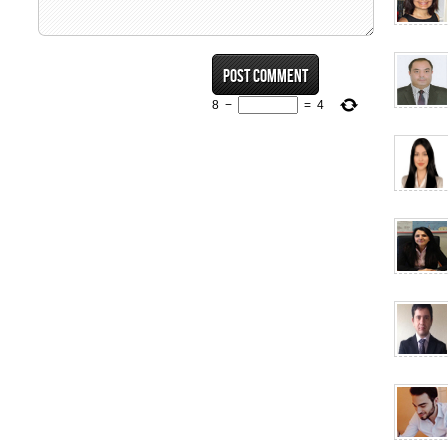
8
−
=
4