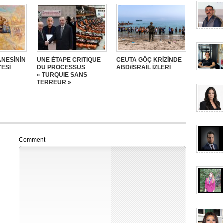
NESİNİN
UNE ÉTAPE CRITIQUE
CEUTA GÖÇ KRİZİNDE
YESİ
DU PROCESSUS
ABD/İSRAİL İZLERİ
« TURQUIE SANS
TERREUR »
Comment