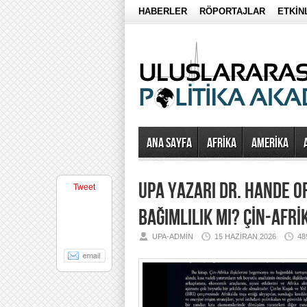
HABERLER
RÖPORTAJLAR
ETKİN
Ana Sayfa
AFRİKA
AMERİKA
UPA YAZARI DR. HANDE O
Tweet
BAĞIMLILIK MI? ÇİN-AFRİ
UPA-ADMIN
15 HAZIRAN 2026
48