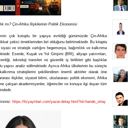
 mı? Çin-Afrika İlişkilerinin Politik Ekonomisi
temin çok kutuplu bir yapıya evrildiği günümüzde Çin-Afrika
ikkat çekici örneklerinden biri olduğunu belirtmektedir. Bu kitapta
 siyasi ve stratejik varlığını hegemonya, bağımlılık ve kalkınma
tedir. Eserde, Kuşak ve Yol Girişimi (BRI), altyapı yatırımları,
venliği, teknoloji transferi ve güvenlik iş birlikleri gibi başlıklar
lu yapısı analiz edilmektedir. Ayrıca Afrika ülkelerinin bu süreçte
alkınma stratejilerini şekillendiren önemli aktörler olarak öne
arası ilişkiler, siyaset bilimi, uluslararası politik ekonomi, Afrika
ine çalışan akademisyenler, öğrenciler ve konuya ilgi duyan tüm
indedir.
irsiniz:
https://lizyayinlari.com/yazar-detay.html?id=hande_ortay