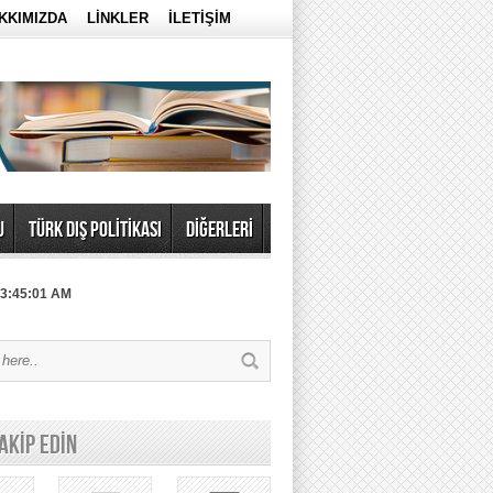
KKIMIZDA
LİNKLER
İLETİŞİM
U
TÜRK DIŞ POLİTİKASI
DİĞERLERİ
 3:45:01 AM
TAKİP EDİN