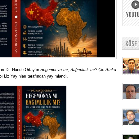
YOUT
KÖŞE
arı Dr. Hande Ortay’ın
Hegemonya mı, Bağımlılık mı? Çin-Afrika
abı Liz Yayınları tarafından yayımlandı.