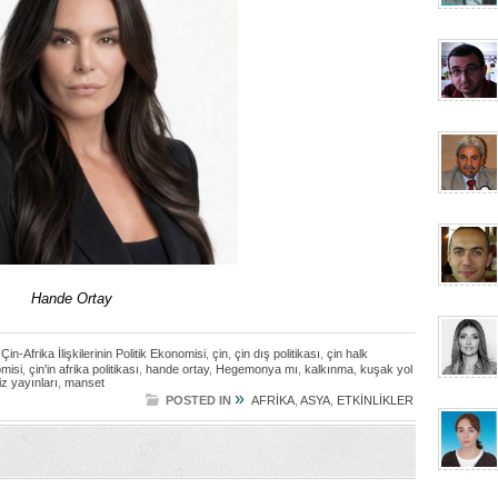
Hande Ortay
Çin-Afrika İlişkilerinin Politik Ekonomisi
,
çin
,
çin dış politikası
,
çin halk
omisi
,
çin'in afrika politikası
,
hande ortay
,
Hegemonya mı
,
kalkınma
,
kuşak yol
liz yayınları
,
manset
»
POSTED IN
AFRİKA
,
ASYA
,
ETKİNLİKLER