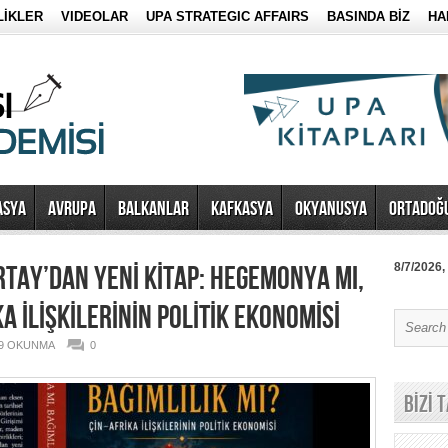
LİKLER
VIDEOLAR
UPA STRATEGIC AFFAIRS
BASINDA BİZ
HA
ASYA
AVRUPA
BALKANLAR
KAFKASYA
OKYANUSYA
ORTADOĞ
RTAY’DAN YENİ KİTAP: HEGEMONYA MI,
8/7/2026,
KA İLİŞKİLERİNİN POLİTİK EKONOMİSİ
9 OKUNMA
0
BİZİ 