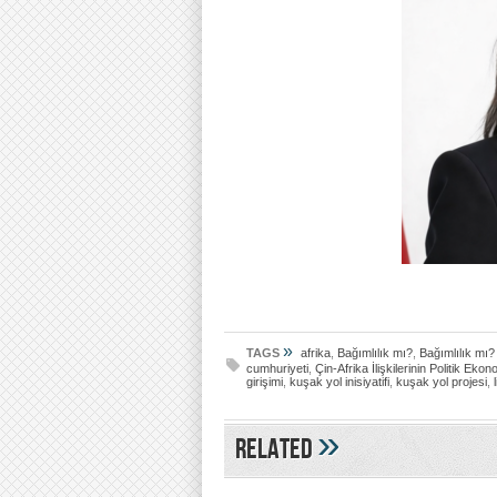
»
TAGS
afrika
,
Bağımlılık mı?
,
Bağımlılık mı? 
cumhuriyeti
,
Çin-Afrika İlişkilerinin Politik Ekon
girişimi
,
kuşak yol inisiyatifi
,
kuşak yol projesi
,
»
Related