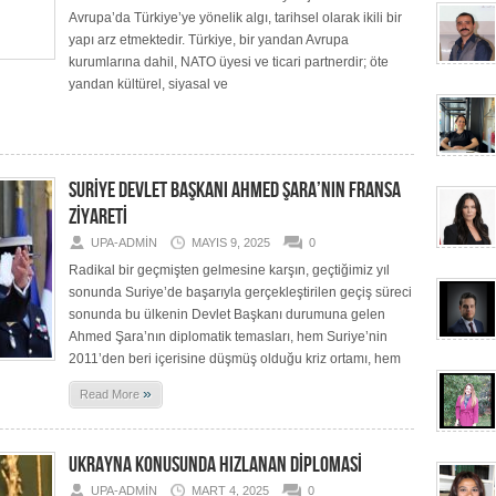
Avrupa’da Türkiye’ye yönelik algı, tarihsel olarak ikili bir
yapı arz etmektedir. Türkiye, bir yandan Avrupa
kurumlarına dahil, NATO üyesi ve ticari partnerdir; öte
yandan kültürel, siyasal ve
SURİYE DEVLET BAŞKANI AHMED ŞARA’NIN FRANSA
ZİYARETİ
UPA-ADMIN
MAYIS 9, 2025
0
Radikal bir geçmişten gelmesine karşın, geçtiğimiz yıl
sonunda Suriye’de başarıyla gerçekleştirilen geçiş süreci
sonunda bu ülkenin Devlet Başkanı durumuna gelen
Ahmed Şara’nın diplomatik temasları, hem Suriye’nin
2011’den beri içerisine düşmüş olduğu kriz ortamı, hem
»
Read More
UKRAYNA KONUSUNDA HIZLANAN DİPLOMASİ
UPA-ADMIN
MART 4, 2025
0