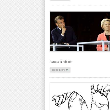
Avrupa Birliği’nin
»
Read More