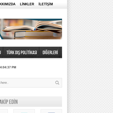
KKIMIZDA
LİNKLER
İLETİŞİM
U
TÜRK DIŞ POLİTİKASI
DİĞERLERİ
 4:04:37 PM
TAKİP EDİN