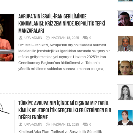
AVRUPA’NIN İSRAİL-İRAN GERİLİMİNDE
KONUMLANIŞI: KRİZ ZEMİNİNDE JEOPOLİTİK TEPKİ
MANZARALARI
UPA-ADMIN
HAZIRAN 18, 2025
0
Öz: İsrail–İran krizi, Avrupa’nın dış politikadaki normatif
iddiaları ile jeostratejik kırılganlıkları arasında sıkışmış bir
refleks geliştirmesine yol açmıştır. Haziran 2025’te İran
Genelkurmay Başkanı’nın öldürülmesi ve Tahran’a
yönelik misilleme saldırıları sonrası tırmanan çatışma,
TÜRKİYE AVRUPA’NIN İÇİNDE Mİ DIŞINDA MI? TARİH,
KİMLİK VE JEOPOLİTİK GERÇEKLİKLER ÜZERİNDEN BİR
DEĞERLENDİRME
UPA-ADMIN
HAZIRAN 12, 2025
0
Kimliksel Arka Plan: Tarihsel ve Sosyolojik Süreklilik