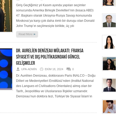
Giriş Geçtiğimiz yıl Kasım ayında yapılan seçimler
sonucunda Amerika Birleşik Devletleri’nin (kısaca ABD)
47. Başkanı olarak Ukrayna-Rusya Savaşı konusunda
Moskova’ya karşı çok daha ılımlı bir duruşu olan Donald
John Trump’ın seçilmesiyle birlikte, üç yılı
»
Read More
DR. AURELİEN DENİZEAU MÜLAKATI: FRANSA
SİYASETİ VE DIŞ POLİTİKASINDAKİ GÜNCEL
GELİŞMELER
UPA-ADMIN
EKIM 18, 2024
0
Dr. Aurélien Denizeau, doktorasını Paris INALCO – Doğu
Dilleri ve Medeniyetleri Enstitüsü’nden (Institut National
des Langues et Civilisations Orientales) almış olan bir
Tarih, Jeopolitika ve Uluslararası İlişkiler uzmanıdır.
Denizeau’nun doktora tezi, Türkiye’de Siyasal İslam’ın