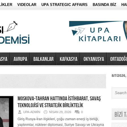
LİKLER
VIDEOLAR
UPA STRATEGIC AFFAIRS
BASINDA BİZ
HA
ASYA
AVRUPA
BALKANLAR
KAFKASYA
OKYANUSYA
ORTADOĞ
8/7/2026,
MOSKOVA-TAHRAN HATTINDA İSTİHBARAT, SAVAŞ
TEKNOLOJİSİ VE STRATEJİK BİRLİKTELİK
UPA-ADMIN
NISAN 29, 2026
0
BİZİ 
Giriş Rusya-İran ilişkileri, çoğu zaman enerji iş birliği,
yaptırımlar, nükleer diplomasi, Suriye Savaşı ve Ukrayna