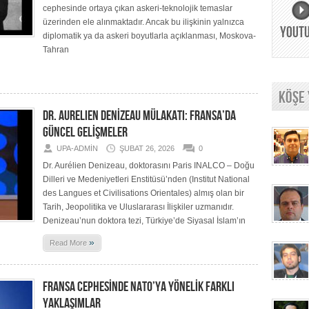
cephesinde ortaya çıkan askeri-teknolojik temaslar
üzerinden ele alınmaktadır. Ancak bu ilişkinin yalnızca
YOUT
diplomatik ya da askeri boyutlarla açıklanması, Moskova-
Tahran
KÖŞE
DR. AURELIEN DENİZEAU MÜLAKATI: FRANSA’DA
GÜNCEL GELİŞMELER
UPA-ADMIN
ŞUBAT 26, 2026
0
Dr. Aurélien Denizeau, doktorasını Paris INALCO – Doğu
Dilleri ve Medeniyetleri Enstitüsü’nden (Institut National
des Langues et Civilisations Orientales) almış olan bir
Tarih, Jeopolitika ve Uluslararası İlişkiler uzmanıdır.
Denizeau’nun doktora tezi, Türkiye’de Siyasal İslam’ın
»
Read More
FRANSA CEPHESİNDE NATO’YA YÖNELİK FARKLI
YAKLAŞIMLAR