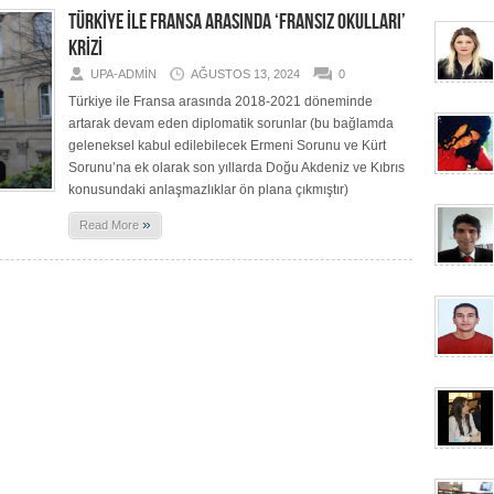
TÜRKİYE İLE FRANSA ARASINDA ‘FRANSIZ OKULLARI’
KRİZİ
UPA-ADMIN
AĞUSTOS 13, 2024
0
Türkiye ile Fransa arasında 2018-2021 döneminde
artarak devam eden diplomatik sorunlar (bu bağlamda
geleneksel kabul edilebilecek Ermeni Sorunu ve Kürt
Sorunu’na ek olarak son yıllarda Doğu Akdeniz ve Kıbrıs
konusundaki anlaşmazlıklar ön plana çıkmıştır)
»
Read More