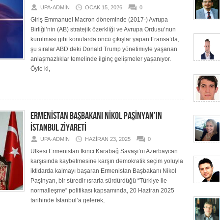
UPA-ADMIN
OCAK 15, 2026
0
Giriş Emmanuel Macron döneminde (2017-) Avrupa
Birliği’nin (AB) stratejik özerkliği ve Avrupa Ordusu’nun
kurulması gibi konularda öncü çıkışlar yapan Fransa’da,
şu sıralar ABD’deki Donald Trump yönetimiyle yaşanan
anlaşmazlıklar temelinde ilginç gelişmeler yaşanıyor.
Öyle ki,
ERMENİSTAN BAŞBAKANI NİKOL PAŞİNYAN’IN
İSTANBUL ZİYARETİ
UPA-ADMIN
HAZIRAN 23, 2025
0
Ülkesi Ermenistan İkinci Karabağ Savaşı’nı Azerbaycan
karşısında kaybetmesine karşın demokratik seçim yoluyla
iktidarda kalmayı başaran Ermenistan Başbakanı Nikol
Paşinyan, bir süredir ısrarla sürdürdüğü “Türkiye ile
normalleşme” politikası kapsamında, 20 Haziran 2025
tarihinde İstanbul’a gelerek,