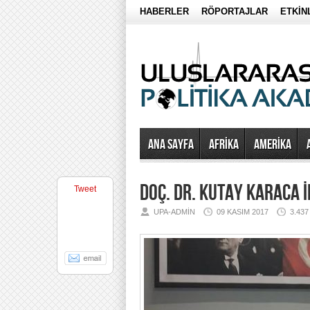
HABERLER
RÖPORTAJLAR
ETKİN
Ana Sayfa
AFRİKA
AMERİKA
DOÇ. DR. KUTAY KARACA 
Tweet
UPA-ADMIN
09 KASIM 2017
3.43