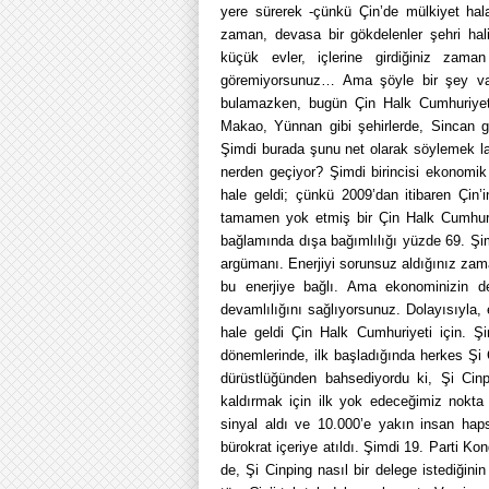
yere sürerek -çünkü Çin’de mülkiyet hala 
zaman, devasa bir gökdelenler şehri hal
küçük evler, içlerine girdiğiniz zaman 
göremiyorsunuz… Ama şöyle bir şey va
bulamazken, bugün Çin Halk Cumhuriyeti
Makao, Yünnan gibi şehirlerde, Sincan gibi
Şimdi burada şunu net olarak söylemek la
nerden geçiyor? Şimdi birincisi ekonomik
hale geldi; çünkü 2009’dan itibaren Çin’in
tamamen yok etmiş bir Çin Halk Cumhuriy
bağlamında dışa bağımlılığı yüzde 69. Şim
argümanı. Enerjiyi sorunsuz aldığınız za
bu enerjiye bağlı. Ama ekonominizin de
devamlılığını sağlıyorsunuz. Dolayısıyla, 
hale geldi Çin Halk Cumhuriyeti için. Ş
dönemlerinde, ilk başladığında herkes Şi
dürüstlüğünden bahsediyordu ki, Şi Cinpi
kaldırmak için ilk yok edeceğimiz nokta 
sinyal aldı ve 10.000’e yakın insan haps
bürokrat içeriye atıldı. Şimdi 19. Parti K
de, Şi Cinping nasıl bir delege istediğin