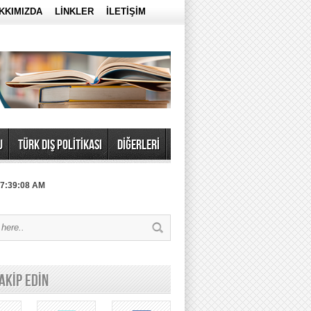
KKIMIZDA
LİNKLER
İLETİŞİM
U
TÜRK DIŞ POLİTİKASI
DİĞERLERİ
 7:39:08 AM
TAKİP EDİN