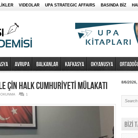
LİKLER
VIDEOLAR
UPA STRATEGIC AFFAIRS
BASINDA BİZ
HA
ASYA
AVRUPA
BALKANLAR
KAFKASYA
OKYANUSYA
ORTADOĞ
İLE ÇİN HALK CUMHURİYETİ MÜLAKATI
8/6/2026,
7 OKUNMA
1
BİZİ 