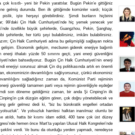
çok kısıtlı- yeni bir Pekin yarattılar. Bugün Pekin’e gittiğiniz
ine gelmiş durumda. Ben ilk gittiğimde komünler vardı; küçük
pislik, işte herşeyi görebilirdiniz. Şimdi bunların hiçbirini
r; 99’daki Çin Halk Cumhuriyeti’nde hiç yemek yenecek yer
’nde özellikle büyük şehirlerde, Guangzhou, Pekin, Şanghay,
 şehirlerde, her türlü şeyi bulabilirsiniz, imkânı bulabilirsiniz.
zım; Çin Halk Cumhuriyeti adına bu gelişmişliği sağlayan nokta
 gelişim. Ekonomik gelişim, mecburen giderek enerjiye bağımlı
 enerji ithalatı yüzde 50 sınırını geçti, yani enerji güvenliğini
eti’nden bahsediyoruz. Bugün Çin Halk Cumhuriyeti’nin enerji
di enerjiyi sorunsuz almak Çin dış politikasında artık en önemli
man, ekonominizin devamlılığını sağlıyorsunuz, çünkü ekonominiz
vamlılığını sağladığınız zaman da, Komünist Parti rejiminin
enerji güvenliği tamamen parti veya rejimin güvenliğiyle eşdeğer
imdi son döneme geldiğimiz zaman, bir anda Şi Cinping’in ilk
 Cinping’in çok düzgün eğitim gören, çok doğru yönetebilecek ve
ng gelir gelmez dedi ki, “biz bu bürokratik engelleri ortadan
yolsuzluk”. Ve yolsuzluk hamlesi halktan inanılmaz olumlu bir
e atıldı, hatta bir kısmı idam edildi, 400 tane çok üst düzey
ongresi’nde hemen önce Mart’ta yapılan Ulusal Halk Kongreleri’nde
in şeklini verdi. Ve bunu da oturduğu yerden yapmadı, neredeyse