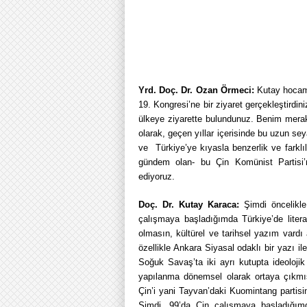
Yrd. Doç. Dr. Ozan Örmeci:
Kutay hocam 
19. Kongresi’ne bir ziyaret gerçekleştirdin
ülkeye ziyarette bulundunuz. Benim merak
olarak, geçen yıllar içerisinde bu uzun sey
ve Türkiye’ye kıyasla benzerlik ve farklı
gündem olan- bu Çin Komünist Partisi’n
ediyoruz.
Doç. Dr. Kutay Karaca:
Şimdi öncelikl
çalışmaya başladığımda Türkiye’de litera
olmasın, kültürel ve tarihsel yazım vardı 
özellikle Ankara Siyasal odaklı bir yazı ile
Soğuk Savaş’ta iki ayrı kutupta ideolojik
yapılanma dönemsel olarak ortaya çıkmış
Çin’i yani Tayvan’daki Kuomintang partis
Şimdi, 99’da Çin çalışmaya başladığımd