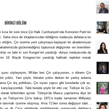
BİRİNCİ BÖLÜM
kısa bir süre önce Çin Halk Cumhuriyeti’nde Komünist Parti’nin
iz. Daha önce de kitaplarınızdan bildiğimiz kadarıyla defalarca bu
 ettiğim, Çin üzerine yeni çalışmaya başlayan bir akademisyen
ahatlerinizde gözlemlediğiniz toplumsal değişimler -en önemlileri-
lıklar ve tabii ki son Kongre’nin yarattığı -dünya medyasında da
in 19. Büyük Kongresi’nin yarattığı halktaki tepkileri merak
e şunu söyleyeyim; 99’dan beri Çin çalışıyorum, o dönem Çin
tür yoktu. Yani şöyle; literatür yoktu derken bir yanlış anlama
ama Çin dış politikası, Çin siyasi yapısı gibi konularda çok az,
 karşılaşıyorduk. Tabii burada şöyle bir etki var; Türkiye ile Çin,
 olarak birbirinden ayrılar. Türkiye’de Maocu yapılanma diye bir
 ve Türkiye’nin Çin’e bakışı 1971’e kadar tamamen Milliyetçi
ini tanımak üzerine oluşmuş. Ama 71’den sonra değişiyor tabii…
a ve ilk Çin’e gittiğimde gördüklerimle sonrasında defalarca