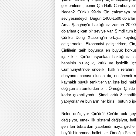
gözlemlerim, benin Çin Halk Cumhuriyeti’n
Neden? Çünkü 99’da Çin çalışmaya baş
seviyesindeydi. Bugün 1400-1500 dolarlar 
Ama Şanghay’a baktığınız zaman 20.000
dolarlara çıkan bir seviye var. Şimdi tüm b
Çünkü Deng Xiaoping’in ortaya koyduğu 
geliştirmekti. Ekonomiyi geliştirirken, Ç
Çinlilerin tarih boyunca en büyük korku
işsizliktir. Çin’de isyanlara baktığını
hepsinin bu açlık, kıtlık ve işsizlik üç
Cumhuriyeti’nde öncelik, halkın refahını
dünyanın bacası olunca da, en önemli n
kaynaklı büyük tenkitler var, işte işçi 
değişen sistemlerden biri. Örneğin Çin’d
kadar çıkabiliyordu. Şimdi artık 8 saatli
yapıyorlar ve bunların her birisi, bütün o i
Neler değişiyor Çin’de? Çin’de çok şey 
değişiyor, emeklilik sistemi değişiyor, ha
şehirleri tekrardan yapılandırmaya girdile
büyük bir oranda hallettiler. Örneğin Pekin