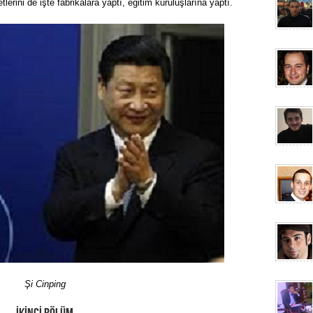
lerini de işte fabrikalara yaptı, eğitim kuruluşlarına yaptı.
Şi Cinping