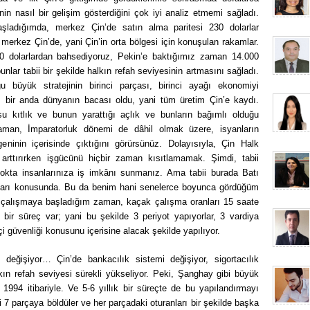
in nasıl bir gelişim gösterdiğini çok iyi analiz etmemi sağladı.
ladığımda, merkez Çin’de satın alma paritesi 230 dolarlar
merkez Çin’de, yani Çin’in orta bölgesi için konuşulan rakamlar.
 dolarlardan bahsediyoruz, Pekin’e baktığımız zaman 14.000
unlar tabii bir şekilde halkın refah seviyesinin artmasını sağladı.
büyük stratejinin birinci parçası, birinci ayağı ekonomiyi
in, bir anda dünyanın bacası oldu, yani tüm üretim Çin’e kaydı.
su kıtlık ve bunun yarattığı açlık ve bunların bağımlı olduğu
z zaman, İmparatorluk dönemi de dâhil olmak üzere, isyanların
geninin içerisinde çıktığını görürsünüz. Dolayısıyla, Çin Halk
 arttırırken işgücünü hiçbir zaman kısıtlamamak. Şimdi, tabii
okta insanlarınıza iş imkânı sunmanız. Ama tabii burada Batı
hakları konusunda. Bu da benim hani senelerce boyunca gördüğüm
e çalışmaya başladığım zaman, kaçak çalışma oranları 15 saate
k bir süreç var; yani bu şekilde 3 periyot yapıyorlar, 3 vardiya
şçi güvenliği konusunu içerisine alacak şekilde yapılıyor.
değişiyor… Çin’de bankacılık sistemi değişiyor, sigortacılık
lkın refah seviyesi sürekli yükseliyor. Peki, Şanghay gibi büyük
r 1994 itibariyle. Ve 5-6 yıllık bir süreçte de bu yapılandırmayı
’i 7 parçaya böldüler ve her parçadaki oturanları bir şekilde başka